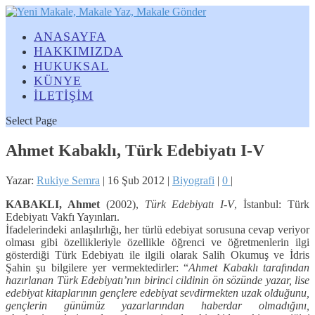
ANASAYFA
HAKKIMIZDA
HUKUKSAL
KÜNYE
İLETİŞİM
Select Page
Ahmet Kabaklı, Türk Edebiyatı I-V
Yazar:
Rukiye Semra
|
16 Şub 2012
|
Biyografi
|
0
|
KABAKLI, Ahmet
(2002),
Türk Edebiyatı I-V
, İstanbul: Türk
Edebiyatı Vakfı Yayınları.
İfadelerindeki anlaşılırlığı, her türlü edebiyat sorusuna cevap veriyor
olması gibi özellikleriyle özellikle öğrenci ve öğretmenlerin ilgi
gösterdiği Türk Edebiyatı ile ilgili olarak Salih Okumuş ve İdris
Şahin şu bilgilere yer vermektedirler: “
Ahmet Kabaklı tarafından
hazırlanan Türk Edebiyatı’nın birinci cildinin ön sözünde yazar, lise
edebiyat kitaplarının gençlere edebiyat sevdirmekten uzak olduğunu,
gençlerin günümüz yazarlarından haberdar olmadığını,