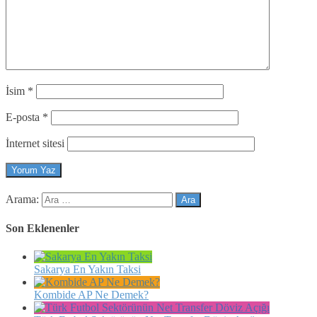
İsim
*
E-posta
*
İnternet sitesi
Arama:
Son Eklenenler
Sakarya En Yakın Taksi
Kombide AP Ne Demek?