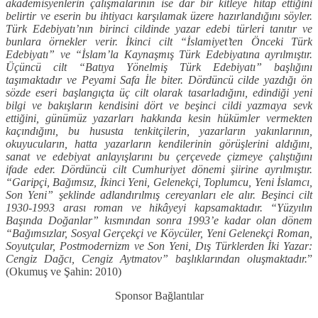
akademisyenlerin çalışmalarının ise dar bir kitleye hitap ettiğini
belirtir ve eserin bu ihtiyacı karşılamak üzere hazırlandığını söyler.
Türk Edebiyatı’nın birinci cildinde yazar edebi türleri tanıtır ve
bunlara örnekler verir. İkinci cilt “İslamiyet’ten Önceki Türk
Edebiyatı” ve “İslam’la Kaynaşmış Türk Edebiyatına ayrılmıştır.
Üçüncü cilt “Batıya Yönelmiş Türk Edebiyatı” başlığını
taşımaktadır ve Peyami Safa İle biter. Dördüncü cilde yazdığı ön
sözde eseri başlangıçta üç cilt olarak tasarladığını, edindiği yeni
bilgi ve bakışların kendisini dört ve beşinci cildi yazmaya sevk
ettiğini, günümüz yazarları hakkında kesin hükümler vermekten
kaçındığını, bu hususta tenkitçilerin, yazarların yakınlarının,
okuyucuların, hatta yazarların kendilerinin görüşlerini aldığını,
sanat ve edebiyat anlayışlarını bu çerçevede çizmeye çalıştığını
ifade eder. Dördüncü cilt Cumhuriyet dönemi şiirine ayrılmıştır.
“Garipçi, Bağımsız, İkinci Yeni, Gelenekçi, Toplumcu, Yeni İslamcı,
Son Yeni” şeklinde adlandırılmış cereyanları ele alır. Beşinci cilt
1930-1993 arası roman ve hikâyeyi kapsamaktadır. “Yüzyılın
Başında Doğanlar” kısmından sonra 1993’e kadar olan dönem
“Bağımsızlar, Sosyal Gerçekçi ve Köycüler, Yeni Gelenekçi Roman,
Soyutçular, Postmodernizm ve Son Yeni, Dış Türklerden İki Yazar:
Cengiz Dağcı, Cengiz Aytmatov” başlıklarından oluşmaktadır.
”
(Okumuş ve Şahin: 2010)
Sponsor Bağlantılar