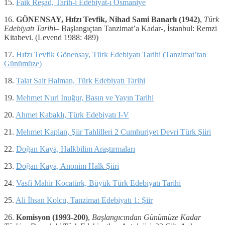
15.
Faik Reşad, Tarih-i Edebiyat-ı Osmaniye
16.
GÖNENSAY, Hıfzı Tevfik, Nihad Sami Banarlı
(1942)
,
Türk
Edebiyatı Tarihi
– Başlangıçtan Tanzimat’a Kadar-, İstanbul: Remzi
Kitabevi. (Levend 1988: 489)
17.
Hıfzı Tevfik Gönensay, Türk Edebiyatı Tarihi (Tanzimat’tan
Günümüze)
18.
Talat Sait Halman, Türk Edebiyatı Tarihi
19.
Mehmet Nuri İnuğur, Basın ve Yayın Tarihi
20.
Ahmet Kabaklı, Türk Edebiyatı I-V
21.
Mehmet Kaplan, Şiir Tahlilleri 2 Cumhuriyet Devri Türk Şiiri
22.
Doğan Kaya, Halkbilim Araştırmaları
23.
Doğan Kaya, Anonim Halk Şiiri
24.
Vasfi Mahir Kocatürk, Büyük Türk Edebiyatı Tarihi
25.
Ali İhsan Kolcu, Tanzimat Edebiyatı 1: Şiir
26.
Komisyon (1993-200)
,
Başlangıcından Günümüze Kadar