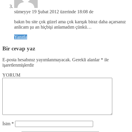
sümeyye
19 Şubat 2012 üzerinde 18:08 de
bakın bu site çok güzel ama çok karışık biraz daha açarsanız
anlicam şu an hiçbişi anlamadım çünkü…
Yanıtla
Bir cevap yaz
E-posta hesabınız yayımlanmayacak.
Gerekli alanlar
*
ile
işaretlenmişlerdir
YORUM
İsim
*