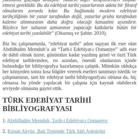
etmesi gereklidir. Bu da edebiyat tarihi yazarlarının adeta bir filozof
olmalarını zorunlu kılar. Bu bağlamda modern edebiyat
tarihçiliğinin bir yazar tarafından değil, yazarlar grubu tarafından
kaleme alınmasının daha doğru olacağı kanaatini uyandırır.
Böylece her sahanın uzmanının yapacağı katkılarla bütün bir
edebiyat tarihi yazılabilir
” (Okumuş ve Şahin: 2010).
Biz bu çalışmamızda, “edebiyat tarihi” adını taşıyan ilk eser olan
Abdülhalim Memduh’a ait “Tarh-i Edebiyat-ı Osmaniye” adlı eser
de dahil olmak üzere, günümüze kadar yazılmış genel ve özel Türk
edebiyat tarihlerinden, en azından, önemli olanlarının içinde
bulunduğu bir bibliyografya hazırlamaya çalıştık. Mümkün oldukça
her künyeden sonra kısa bilgiler vererek eserleri tanıtmayı istedik ve
çalışmamızın, tam bir edebiyat tarihi bibliyografyası olmasa da, hiç
olmazsa bu yönde yapılacak bir çalışma için kaynak olabilecek
seviyede olmasına gayret ettik.
TÜRK EDEBİYAT TARİHİ
BİBLİYOGRAFYASI
1.
Abdülhalim Memduh, Tarih-i Edebiyat-ı Osmaniye
2.
Kenan Akyüz, Batı Tesirinde Türk Şiiri Antolojisi