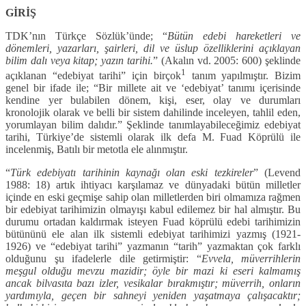
GİRİŞ
TDK’nın Türkçe Sözlük’ünde; “
Bütün edebi hareketleri ve
dönemleri, yazarları, şairleri, dil ve üslup özelliklerini açıklayan
bilim dalı veya kitap; yazın tarihi.
” (Akalın vd. 2005: 600) şeklinde
1
açıklanan “edebiyat tarihi” için birçok
tanım yapılmıştır. Bizim
genel bir ifade ile; “Bir millete ait ve ‘edebiyat’ tanımı içerisinde
kendine yer bulabilen dönem, kişi, eser, olay ve durumları
kronolojik olarak ve belli bir sistem dahilinde inceleyen, tahlil eden,
yorumlayan bilim dalıdır.” Şeklinde tanımlayabileceğimiz edebiyat
tarihi, Türkiye’de sistemli olarak ilk defa M. Fuad Köprülü ile
incelenmiş, Batılı bir metotla ele alınmıştır.
“
Türk edebiyatı tarihinin kaynağı olan eski tezkireler
” (Levend
1988: 18) artık ihtiyacı karşılamaz ve dünyadaki bütün milletler
içinde en eski geçmişe sahip olan milletlerden biri olmamıza rağmen
bir edebiyat tarihimizin olmayışı kabul edilemez bir hal almıştır. Bu
durumu ortadan kaldırmak isteyen Fuad köprülü edebi tarihimizin
bütününü ele alan ilk sistemli edebiyat tarihimizi yazmış (1921-
1926) ve “edebiyat tarihi” yazmanın “tarih” yazmaktan çok farklı
olduğunu şu ifadelerle dile getirmiştir: “
Evvela, müverrihlerin
meşgul olduğu mevzu mazidir; öyle bir mazi ki eseri kalmamış
ancak bilvasıta bazı izler, vesikalar bırakmıştır; müverrih, onların
yardımıyla, geçen bir sahneyi yeniden yaşatmaya çalışacaktır;