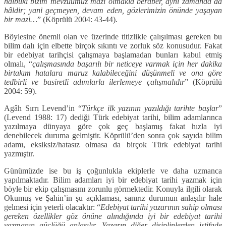
halbuki bizim mevzuumuz mazi olmakla beraber, aynı zamanda da
hâldir; yani geçmeyen, devam eden, gözlerimizin önünde yaşayan
bir mazi…
” (Köprülü 2004: 43-44).
Böylesine önemli olan ve üzerinde titizlikle çalışılması gereken bu
bilim dalı için elbette birçok sıkıntı ve zorluk söz konusudur. Fakat
bir edebiyat tarihçisi çalışmaya başlamadan bunları kabul etmiş
olmalı, “
çalışmasında başarılı bir neticeye varmak için her dakika
birtakım hatalara maruz kalabileceğini düşünmeli ve ona göre
tedbirli ve basiretli adımlarla ilerlemeye çalışmalıdır
” (Köprülü
2004: 59).
Agâh Sırrı Levend’in “
Türkçe ilk yazının yazıldığı tarihte başlar
”
(Levend 1988: 17) dediği Türk edebiyat tarihi, bilim adamlarınca
yazılmaya dünyaya göre çok geç başlamış fakat hızla iyi
denebilecek duruma gelmiştir. Köprülü’den sonra çok sayıda bilim
adamı, eksiksiz/hatasız olmasa da birçok Türk edebiyat tarihi
yazmıştır.
Günümüzde ise bu iş çoğunlukla ekiplerle ve daha uzmanca
yapılmaktadır. Bilim adamları iyi bir edebiyat tarihi yazmak için
böyle bir ekip çalışmasını zorunlu görmektedir. Konuyla ilgili olarak
Okumuş ve Şahin’in şu açıklaması, sanırız durumun anlaşılır hale
gelmesi için yeterli olacaktır: “
Edebiyat tarihi yazarının sahip olması
gereken özellikler göz önüne alındığında iyi bir edebiyat tarihi
yazmanın güçlüğü anlaşılır. Yazarın diğer disiplinlerden istifade