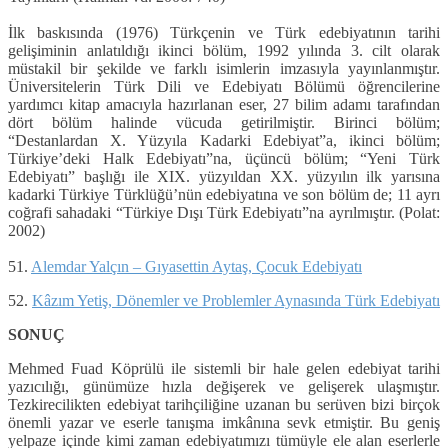
İlk baskısında (1976) Türkçenin ve Türk edebiyatının tarihi
gelişiminin anlatıldığı ikinci bölüm, 1992 yılında 3. cilt olarak
müstakil bir şekilde ve farklı isimlerin imzasıyla yayınlanmıştır.
Üniversitelerin Türk Dili ve Edebiyatı Bölümü öğrencilerine
yardımcı kitap amacıyla hazırlanan eser, 27 bilim adamı tarafından
dört bölüm halinde vücuda getirilmiştir. Birinci bölüm;
“Destanlardan X. Yüzyıla Kadarki Edebiyat”a, ikinci bölüm;
Türkiye’deki Halk Edebiyatı”na, üçüncü bölüm; “Yeni Türk
Edebiyatı” başlığı ile XIX. yüzyıldan XX. yüzyılın ilk yarısına
kadarki Türkiye Türklüğü’nün edebiyatına ve son bölüm de; 11 ayrı
coğrafi sahadaki “Türkiye Dışı Türk Edebiyatı”na ayrılmıştır. (Polat:
2002)
51.
Alemdar Yalçın – Gıyasettin Aytaş, Çocuk Edebiyatı
52.
Kâzım Yetiş, Dönemler ve Problemler Aynasında Türk Edebiyatı
SONUÇ
Mehmed Fuad Köprülü ile sistemli bir hale gelen edebiyat tarihi
yazıcılığı, günümüze hızla değişerek ve gelişerek ulaşmıştır.
Tezkirecilikten edebiyat tarihçiliğine uzanan bu serüven bizi birçok
önemli yazar ve eserle tanışma imkânına sevk etmiştir. Bu geniş
yelpaze içinde kimi zaman edebiyatımızı tümüyle ele alan eserlerle