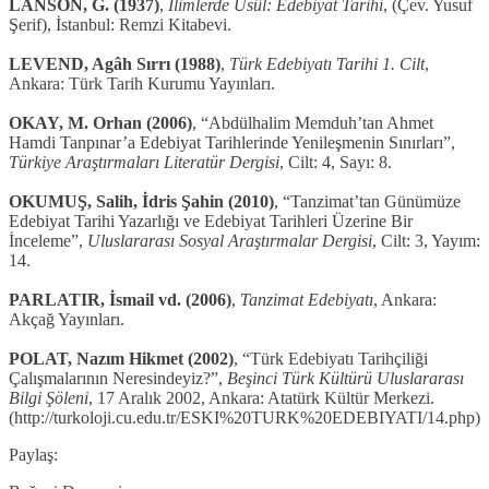
LANSON, G. (1937)
,
İlimlerde Usûl: Edebiyat Tarihi
, (Çev. Yusuf
Şerif), İstanbul: Remzi Kitabevi.
LEVEND, Agâh Sırrı (1988)
,
Türk Edebiyatı Tarihi 1. Cilt
,
Ankara: Türk Tarih Kurumu Yayınları.
OKAY, M. Orhan (2006)
, “Abdülhalim Memduh’tan Ahmet
Hamdi Tanpınar’a Edebiyat Tarihlerinde Yenileşmenin Sınırları”,
Türkiye Araştırmaları Literatür Dergisi
, Cilt: 4, Sayı: 8.
OKUMUŞ, Salih, İdris Şahin (2010)
, “Tanzimat’tan Günümüze
Edebiyat Tarihi Yazarlığı ve Edebiyat Tarihleri Üzerine Bir
İnceleme”,
Uluslararası Sosyal Araştırmalar Dergisi
, Cilt: 3, Yayım:
14.
PARLATIR, İsmail vd. (2006)
,
Tanzimat Edebiyatı
, Ankara:
Akçağ Yayınları.
POLAT, Nazım Hikmet (2002)
, “Türk Edebiyatı Tarihçiliği
Çalışmalarının Neresindeyiz?”,
Beşinci Türk Kültürü Uluslararası
Bilgi Şöleni
, 17 Aralık 2002, Ankara: Atatürk Kültür Merkezi.
(http://turkoloji.cu.edu.tr/ESKI%20TURK%20EDEBIYATI/14.php)
Paylaş: