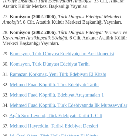
Türkiye Dışındaki Türk Edebiyatları Antolojisi
, 33 Cilt, Ankara:
Atatürk Kültür Merkezi Başkanlığı Yayınları.
27.
Komisyon (2002-2006)
,
Türk Dünyası Edebiyat Metinleri
Antolojisi
, 8 Cilt, Atatürk Kültür Merkezi Başkanlığı Yayınları.
28.
Komisyon (2002-2006)
,
Türk Dünyası Edebiyat Terimleri ve
Kavramları Ansiklopedik Sözlüğü
, 6 Cilt, Ankara: Atatürk Kültür
Merkezi Başkanlığı Yayınları.
29.
Komisyon, Türk Dünyası Edebiyatçıları Ansiklopedisi
30.
Komisyon, Türk Dünyası Edebiyat Tarihi
31.
Ramazan Korkmaz, Yeni Türk Edebiyatı El Kitabı
32.
Mehmed Fuad Köprülü, Türk Edebiyatı Tarihi
33.
Mehmed Fuad Köprülü, Edebiyat Araştırmaları 1
34.
Mehmed Fuad Köprülü, Türk Edebiyatında İlk Mutasavvıflar
35.
Agâh Sırrı Levend, Türk Edebiyatı Tarihi 1. Cilt
37.
Mehmed Hayreddin, Tarih-i Edebiyat Dersleri