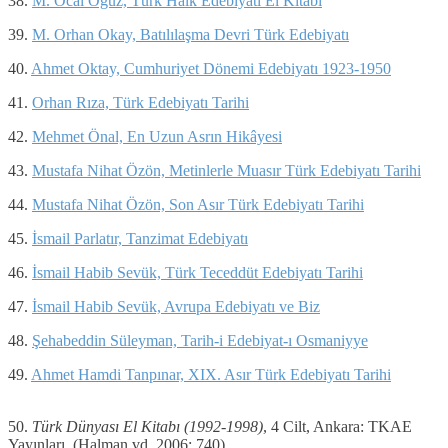
38.
M. Öcal Oğuz, Türk Halk Edebiyatı El Kitabı
39.
M. Orhan Okay, Batılılaşma Devri Türk Edebiyatı
40.
Ahmet Oktay, Cumhuriyet Dönemi Edebiyatı 1923-1950
41.
Orhan Rıza, Türk Edebiyatı Tarihi
42.
Mehmet Önal, En Uzun Asrın Hikâyesi
43.
Mustafa Nihat Özön, Metinlerle Muasır Türk Edebiyatı Tarihi
44.
Mustafa Nihat Özön, Son Asır Türk Edebiyatı Tarihi
45.
İsmail Parlatır, Tanzimat Edebiyatı
46.
İsmail Habib Sevük, Türk Teceddüt Edebiyatı Tarihi
47.
İsmail Habib Sevük, Avrupa Edebiyatı ve Biz
48.
Şehabeddin Süleyman, Tarih-i Edebiyat-ı Osmaniyye
49.
Ahmet Hamdi Tanpınar, XIX. Asır Türk Edebiyatı Tarihi
50.
Türk Dünyası El Kitabı (1992-1998)
, 4 Cilt, Ankara: TKAE
Yayınları. (Halman vd. 2006: 740)