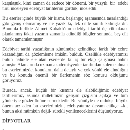
karşılaştık, kimi zaman da sadece bir dönemi, bir yüzyılı, bir edebi
türü inceleyen edebiyat tarihlerini gördük, inceledik.
Bu eserler içinde büyük bir kısmı, başlangıç aşamasında tasarlandığı
gibi geniş olamamış ve ne yazık ki, tek ciltle sınırlı kalmışlardır.
Bununla birlikte Ahmet Kabaklı’nın edebiyat tarihi üç cilt olarak
planlanmış fakat yazarın zamanla edindiği bilgiler sonunda beş cilt
olarak tamamlanmıştır.
Edebiyat tarihi yazarlığının günümüze gelindikçe farklı bir çehre
kazandığını da gözlemleme imkânı bulduk. Özellikle edebiyatımızı
bütün halinde ele alan eserlerde bu iş bir ekip çalışması halini
almıştır. Alanlarında uzman akademisyenler tarafından kaleme alınan
bu eserlerimizde, konuların daha detaylı ve çok yönlü ele alındığını
ve bu konuda önemli bir ilerlemenin söz konusu olduğunu
görüyoruz.
Burada, ancak, küçük bir kısmını ele alabildiğimiz edebiyat
tarihlerimiz, aslında milletimizin gelişim çizgisini açıkça ve tüm
yönleriyle gözler önüne sermektedir. Bu yönüyle de oldukça büyük
önem arz eden bu eserlerimizin, edebiyatımız devam ettikçe –ki,
bunun aksi mümkün değil- sürekli yenileneceklerini düşünüyoruz.
DİPNOTLAR