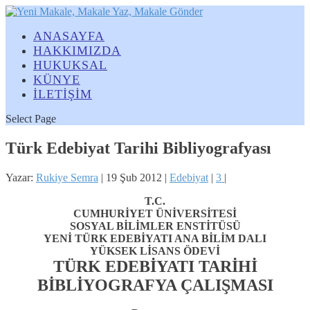
ANASAYFA
HAKKIMIZDA
HUKUKSAL
KÜNYE
İLETİŞİM
Select Page
Türk Edebiyat Tarihi Bibliyografyası
Yazar:
Rukiye Semra
|
19 Şub 2012
|
Edebiyat
|
3
|
T.C.
CUMHURİYET ÜNİVERSİTESİ
SOSYAL BİLİMLER ENSTİTÜSÜ
YENİ TÜRK EDEBİYATI ANA BİLİM DALI
YÜKSEK LİSANS ÖDEVİ
TÜRK EDEBİYATI TARİHİ
BİBLİYOGRAFYA ÇALIŞMASI