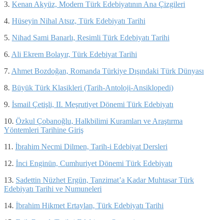
3.
Kenan Akyüz, Modern Türk Edebiyatının Ana Çizgileri
4.
Hüseyin Nihal Atsız, Türk Edebiyatı Tarihi
5.
Nihad Sami Banarlı, Resimli Türk Edebiyatı Tarihi
6.
Ali Ekrem Bolayır, Türk Edebiyat Tarihi
7.
Ahmet Bozdoğan, Romanda Türkiye Dışındaki Türk Dünyası
8.
Büyük Türk Klasikleri (Tarih-Antoloji-Ansiklopedi)
9.
İsmail Çetişli, II. Meşrutiyet Dönemi Türk Edebiyatı
10.
Özkul Çobanoğlu, Halkbilimi Kuramları ve Araştırma
Yöntemleri Tarihine Giriş
11.
İbrahim Necmi Dilmen, Tarih-i Edebiyat Dersleri
12.
İnci Enginün, Cumhuriyet Dönemi Türk Edebiyatı
13.
Sadettin Nüzhet Ergün, Tanzimat’a Kadar Muhtasar Türk
Edebiyatı Tarihi ve Numuneleri
14.
İbrahim Hikmet Ertaylan, Türk Edebiyatı Tarihi