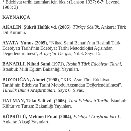
1
Edebiyat tarihi tanımları için bkz.: (Lanson 1937: 6-7; Levend
1988: 3)
KAYNAKÇA
AKALIN, Şükrü Halûk vd. (2005)
,
Türkçe Sözlük
, Ankara: Türk
Dil Kurumu.
AYATA, Yunus (2005)
, “Nihad Sami Banarlı’nın Resimli Türk
Edebiyatı Tarihi’nin Edebiyat Tarihi Metodolojisi Açısından
Değerlendirilmesi”,
Arayışlar Dergisi
, Yıl:8, Sayı: 15.
BANARLI, Nihad Sami (1971)
,
Resimli Türk Edebiyatı Tarihi
,
İstanbul: Milli Eğitim Bakanlığı Yayınları.
BOZDOĞAN, Ahmet (1998)
, “XIX. Asır Türk Edebiyatı
Tarihi’nin Edebiyat Tarihi Metodu Açısından Değerlendirilmesi”,
Türklük Bilimi Araştırmaları
, Sayı: 6, Sivas.
HALMAN, Talat Sait vd. (2006)
,
Türk Edebiyatı Tarihi
, İstanbul:
Kültür ve Turizm Bakanlığı Yayınları.
KÖPRÜLÜ, Mehmed Fuad (2004)
,
Edebiyat Araştırmaları 1
,
Ankara: Akçağ Yayınları.