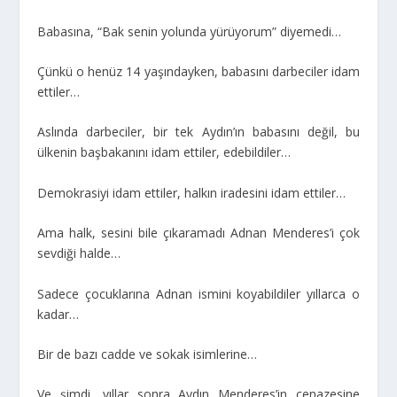
Babasına, “Bak senin yolunda yürüyorum” diyemedi…
Çünkü o henüz 14 yaşındayken, babasını darbeciler idam
ettiler…
Aslında darbeciler, bir tek Aydın’ın babasını değil, bu
ülkenin başbakanını idam ettiler, edebildiler…
Demokrasiyi idam ettiler, halkın iradesini idam ettiler…
Ama halk, sesini bile çıkaramadı Adnan Menderes’i çok
sevdiği halde…
Sadece çocuklarına Adnan ismini koyabildiler yıllarca o
kadar…
Bir de bazı cadde ve sokak isimlerine…
Ve şimdi, yıllar sonra Aydın Menderes’in cenazesine