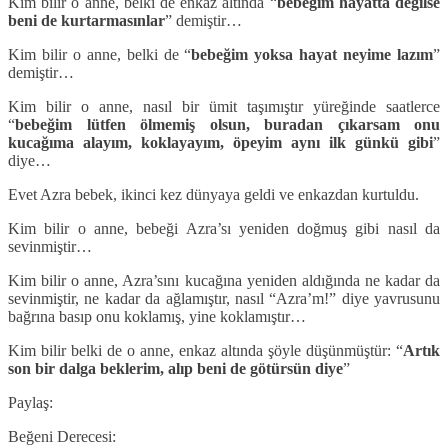
Kim bilir o anne, belki de enkaz altında “
bebeğim hayatta değilse
beni de kurtarmasınlar
” demiştir…
Kim bilir o anne, belki de “
bebeğim yoksa hayat neyime lazım
”
demiştir…
Kim bilir o anne, nasıl bir ümit taşımıştır yüreğinde saatlerce
“
bebeğim lütfen ölmemiş olsun, buradan çıkarsam onu
kucağıma alayım, koklayayım, öpeyim aynı ilk günkü gibi
”
diye…
Evet Azra bebek, ikinci kez dünyaya geldi ve enkazdan kurtuldu.
Kim bilir o anne, bebeği Azra’sı yeniden doğmuş gibi nasıl da
sevinmiştir…
Kim bilir o anne, Azra’sını kucağına yeniden aldığında ne kadar da
sevinmiştir, ne kadar da ağlamıştır, nasıl “Azra’m!” diye yavrusunu
bağrına basıp onu koklamış, yine koklamıştır…
Kim bilir belki de o anne, enkaz altında şöyle düşünmüştür: “
Artık
son bir dalga beklerim, alıp beni de götürsün diye
”
Paylaş:
Beğeni Derecesi: