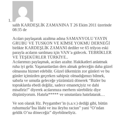
salih KARDEŞLİK ZAMANINA T
26 Ekim 2011 üzerinde
08:35 de
Acıları paylaşarak azaltma adına SAMANYOLU YAYIN
GRUBU VE TUSKON VE KİMSE YOKMU DERNEĞİ
birlikte KARDEŞLİK ZAMANI dediler ve 65 trilyon eski
parayla acıların sarılması için VAN’a gidecek. TEBRİKLER
VE TEŞEKÜRLER TÜRKİYE..
Acılarımızı paylaşmak, acıları azaltır. Hakikatleri anlatmak
ruha iyi gelir. Yaşananlardan ders almak geleceğin daha güzel
olmasına hizmet edebilir. Güzel ülkemizin zor günleri ve bu
günler içimizden geçerken sahipsiz olmadığımızı bilmek,
sabırla ve umutla geleceğe yüzümüzü dönerek “Bizler bu
topraklarda ebedi değiliz, sadece emanetçiyiz ve dahi
misafiriz!” diyerek acılarımıza merhem sürebiliriz diye
düşünüyorum. Hatırla***** ve unutanlara hatırlatarak…
Ve son olarak Hz. Peygamber’in (s.a.v.) dediği gibi, bütün
ruhumuzla“İna lilahi ve ina ileyhu raciun” yani “O’ndan
geldik O’na döneceğiz” diyebilmeliyiz.