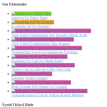
Son Eklenenler
Sakarya En Yakın Taksi
Kombide AP Ne Demek?
Türk Futbol Sektörünün Net Transfer Döviz Açığı
Türk Futbol Endüstrisinin İflas Raporu
Yenilenebilir Enerji Kaynaklarının Faydaları
Kadınları En Çok Ne Mutlu Eder?
Türkiye’nin En Büyük Gölü: Van Gölü
Erkekler Neden Aldatır?
Beko Kombi E03 Hatası ve Çözümü
AnkaraKornisci.Com & Ankara Korniş Montajı
Âyetü’l Kürsî Dinle