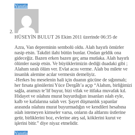
Yanıtla
HÜSEYİN BULUT
26 Ekim 2011 üzerinde 06:35 de
Azra, Van depreminin sembolü oldu. Alah hayırlı ömürler
nasip etsin. Takdiri ilahi bütün bunlar. Ondan geldik ona
gideceğiz. Bazen erken bazen geç ama mutlaka. Alah hayırlı
ölümler nasip etsin. Ve büyüklerimizin dediği duadaki gibi ;
Alahım sıralı ölüm ver. Evlat acısı verme. Alah bu milete ve
insanlık alemine acılar vermesin demeliyiz.
-Herkes bu meselenin hali için duanın gücüne de sığınmalı;
her fırsata gönülerini Yüce Dergâh’a açıp “Alahım, birliğimizi
sağla, aramızı te’lif buyur, bizi vifak ve itifaka muvafak kıl.
Hidayet ve ıslahını murat buyurduğun insanları ıslah eyle,
kalb ve kafalarına salah ver. Şayet düşmanlık yapanlar
arasında ıslahını murat buyurmadığın ve kendileri hesabına
ıslah istemeyen kimseler varsa, onların da altlarını üstlerine
getir, birliklerini boz, evlerine ateş sal, köklerini kurut ve
işlerini bitir.” diye niyaz etmelidir.
Yanıtla