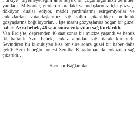
Türkiye” diyemeyeceğim ama büyük bir çoğunluğumuzu derinden
yaraladı. Milyonlar, günlerdir oradaki vatandaşlarımız için gözyaşı
döküyor, dualar ediyor, maddi yardımlarını esirgemiyorlar ve
enkazlardan vatandaşlarımız sağ salim çıkarıldıkça mutluluk
gözyaşlarına boğuluyorlar… İşte insanı gözyaşlarına boğan bir güzel
haber:
Azra bebek, 46 saat sonra enkazdan sağ kurtarıldı.
Van Erciş’te, depremden 46 saat sonra bir mucize yaşandı ve henüz
iki haftalık Azra bebek, enkaz altından sağ olarak kurtarıldı.
Sevindiren bu kurtuluştan kısa bir süre sonra güzel bir haber daha
geldi: Azra bebeğin annesi Semiha Karaduman da enkazdan sağ
çıkarıldı…
Sponsor Bağlantılar