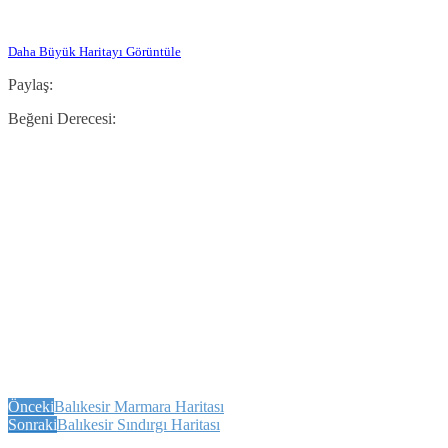
Daha Büyük Haritayı Görüntüle
Paylaş:
Beğeni Derecesi:
Önceki
Balıkesir Marmara Haritası
Sonraki
Balıkesir Sındırgı Haritası