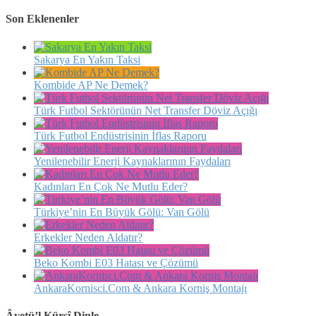
Son Eklenenler
Sakarya En Yakın Taksi
Kombide AP Ne Demek?
Türk Futbol Sektörünün Net Transfer Döviz Açığı
Türk Futbol Endüstrisinin İflas Raporu
Yenilenebilir Enerji Kaynaklarının Faydaları
Kadınları En Çok Ne Mutlu Eder?
Türkiye’nin En Büyük Gölü: Van Gölü
Erkekler Neden Aldatır?
Beko Kombi E03 Hatası ve Çözümü
AnkaraKornisci.Com & Ankara Korniş Montajı
Âyetü’l Kürsî Dinle