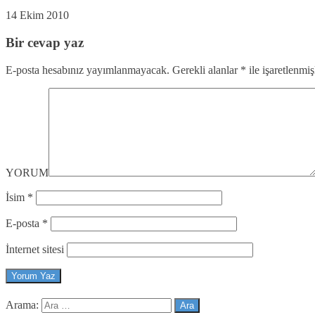
14 Ekim 2010
Bir cevap yaz
E-posta hesabınız yayımlanmayacak.
Gerekli alanlar
*
ile işaretlenmiş
YORUM
İsim
*
E-posta
*
İnternet sitesi
Arama: