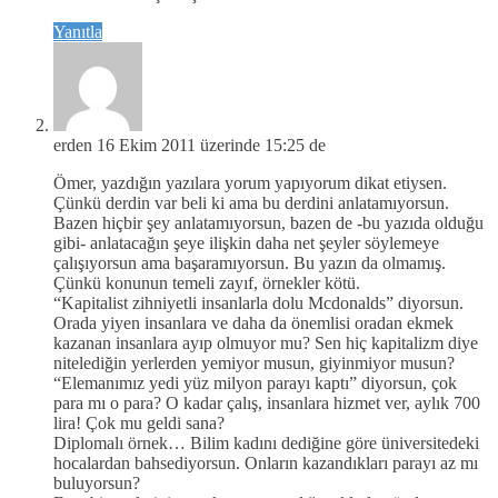
Yanıtla
erden
16 Ekim 2011 üzerinde 15:25 de
Ömer, yazdığın yazılara yorum yapıyorum dikat etiysen.
Çünkü derdin var beli ki ama bu derdini anlatamıyorsun.
Bazen hiçbir şey anlatamıyorsun, bazen de -bu yazıda olduğu
gibi- anlatacağın şeye ilişkin daha net şeyler söylemeye
çalışıyorsun ama başaramıyorsun. Bu yazın da olmamış.
Çünkü konunun temeli zayıf, örnekler kötü.
“Kapitalist zihniyetli insanlarla dolu Mcdonalds” diyorsun.
Orada yiyen insanlara ve daha da önemlisi oradan ekmek
kazanan insanlara ayıp olmuyor mu? Sen hiç kapitalizm diye
nitelediğin yerlerden yemiyor musun, giyinmiyor musun?
“Elemanımız yedi yüz milyon parayı kaptı” diyorsun, çok
para mı o para? O kadar çalış, insanlara hizmet ver, aylık 700
lira! Çok mu geldi sana?
Diplomalı örnek… Bilim kadını dediğine göre üniversitedeki
hocalardan bahsediyorsun. Onların kazandıkları parayı az mı
buluyorsun?