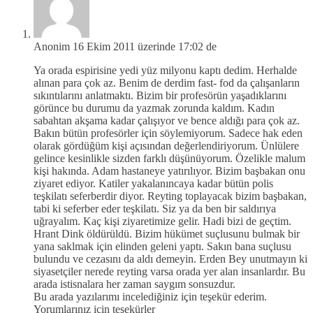
Anonim
16 Ekim 2011 üzerinde 17:02 de
Ya orada espirisine yedi yüz milyonu kaptı dedim. Herhalde
alınan para çok az. Benim de derdim fast- fod da çalışanların
sıkıntılarını anlatmaktı. Bizim bir profesörün yaşadıklarını
görünce bu durumu da yazmak zorunda kaldım. Kadın
sabahtan akşama kadar çalışıyor ve bence aldığı para çok az.
Bakın bütün profesörler için söylemiyorum. Sadece hak eden
olarak gördüğüm kişi açısından değerlendiriyorum. Ünlülere
gelince kesinlikle sizden farklı düşünüyorum. Özelikle malum
kişi hakında. Adam hastaneye yatırılıyor. Bizim başbakan onu
ziyaret ediyor. Katiler yakalanıncaya kadar bütün polis
teşkilatı seferberdir diyor. Reyting toplayacak bizim başbakan,
tabi ki seferber eder teşkilatı. Siz ya da ben bir saldırıya
uğrayalım. Kaç kişi ziyaretimize gelir. Hadi bizi de geçtim.
Hrant Dink öldürüldü. Bizim hükümet suçlusunu bulmak bir
yana saklmak için elinden geleni yaptı. Sakın bana suçlusu
bulundu ve cezasını da aldı demeyin. Erden Bey unutmayın ki
siyasetçiler nerede reyting varsa orada yer alan insanlardır. Bu
arada istisnalara her zaman saygım sonsuzdur.
Bu arada yazılarımı incelediğiniz için teşekür ederim.
Yorumlarınız için teşekürler