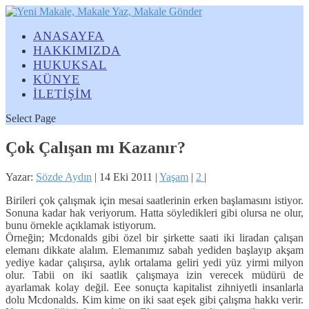
ANASAYFA
HAKKIMIZDA
HUKUKSAL
KÜNYE
İLETİŞİM
Select Page
Çok Çalışan mı Kazanır?
Yazar:
Sözde Aydın
|
14 Eki 2011
|
Yaşam
|
2
|
Birileri çok çalışmak için mesai saatlerinin erken başlamasını istiyor.
Sonuna kadar hak veriyorum. Hatta söyledikleri gibi olursa ne olur,
bunu örnekle açıklamak istiyorum.
Örneğin; Mcdonalds gibi özel bir şirkette saati iki liradan çalışan
elemanı dikkate alalım. Elemanımız sabah yediden başlayıp akşam
yediye kadar çalışırsa, aylık ortalama geliri yedi yüz yirmi milyon
olur. Tabii on iki saatlik çalışmaya izin verecek müdürü de
ayarlamak kolay değil. Eee sonuçta kapitalist zihniyetli insanlarla
dolu Mcdonalds. Kim kime on iki saat eşek gibi çalışma hakkı verir.