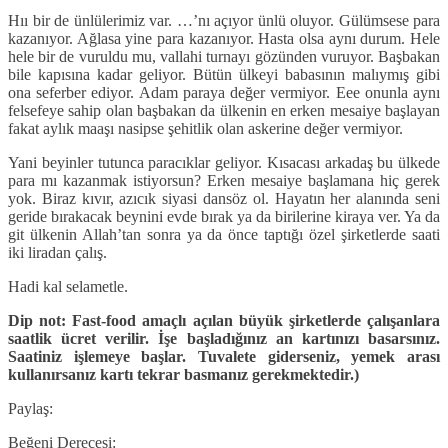
Hıı bir de ünlülerimiz var. …’nı açıyor ünlü oluyor. Gülümsese para
kazanıyor. Ağlasa yine para kazanıyor. Hasta olsa aynı durum. Hele
hele bir de vuruldu mu, vallahi turnayı gözünden vuruyor. Başbakan
bile kapısına kadar geliyor. Bütün ülkeyi babasının malıymış gibi
ona seferber ediyor. Adam paraya değer vermiyor. Eee onunla aynı
felsefeye sahip olan başbakan da ülkenin en erken mesaiye başlayan
fakat aylık maaşı nasipse şehitlik olan askerine değer vermiyor.
Yani beyinler tutunca paracıklar geliyor. Kısacası arkadaş bu ülkede
para mı kazanmak istiyorsun? Erken mesaiye başlamana hiç gerek
yok. Biraz kıvır, azıcık siyasi dansöz ol. Hayatın her alanında seni
geride bırakacak beynini evde bırak ya da birilerine kiraya ver. Ya da
git ülkenin Allah’tan sonra ya da önce taptığı özel şirketlerde saati
iki liradan çalış.
Hadi kal selametle.
Dip not: Fast-food amaçlı açılan büyük şirketlerde çalışanlara
saatlik ücret verilir. İşe başladığınız an kartınızı basarsınız.
Saatiniz işlemeye başlar. Tuvalete giderseniz, yemek arası
kullanırsanız kartı tekrar basmanız gerekmektedir.)
Paylaş:
Beğeni Derecesi: