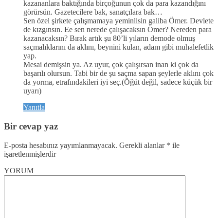
kazananlara baktığında birçoğunun çok da para kazandığını
görürsün. Gazetecilere bak, sanatçılara bak…
Sen özel şirkete çalışmamaya yeminlisin galiba Ömer. Devlete
de kızgınsın. Ee sen nerede çalışacaksın Ömer? Nereden para
kazanacaksın? Bırak artık şu 80’li yıların demode olmuş
saçmalıklarını da aklını, beynini kulan, adam gibi muhalefetlik
yap.
Mesai demişsin ya. Az uyur, çok çalışırsan inan ki çok da
başarılı olursun. Tabi bir de şu saçma sapan şeylerle aklını çok
da yorma, etrafındakileri iyi seç.(Öğüt değil, sadece küçük bir
uyarı)
Yanıtla
Bir cevap yaz
E-posta hesabınız yayımlanmayacak.
Gerekli alanlar
*
ile
işaretlenmişlerdir
YORUM