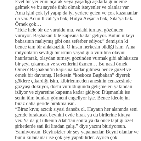
Evet bir yerlerini açarak veya yaşadığı aşklarla gündeme
gelmek ve bu sayede ünlü olmak isteyenler ve olanlar var.
Ama işini çok iyi yapıp da iyi yerlere gelen ve çok kazananlar
da var. Acun Ilıcalı’ya bak, Hülya Avşar’a bak, Sıla’ya bak.
Örnek çok…
“Hele hele bir de vuruldu mu, valahi turnayı gözünden
vuruyor. Başbakan bile kapısına kadar geliyor. Bütün ülkeyi
babasının malıymış gibi ona seferber ediyor.” demişsin ki
bence tam bir ahlaksızlık. O insan herkesin bildiği isim. Ama
milyonların sevdiği bir ismin yaşadığı o vurulma olayını
hatırlatarak, olaydan turnayı gözünden vurmak gibi ahlaksızca
bir şeyi çıkarman ve sevenlerini üzmen… Bu nasıl örnek
Ömer? Başbakan’ın kapısına kadar gitmesi bence güzel ve
örnek bir davranış. Herkesin “koskoca Başbakan” diyerek
göklere çıkardığı isim, kibirlenmeden anesinin cenazesinde
gözyaşı döküyor, dostu vurulduğunda gelişmeleri yakından
izliyor ve ziyaretine kapısına kadar gidiyor. Düşmanlık ise
senin tüm bunları görmeni engeliyor işte. Bence ideolojini
biraz daha geride bırakmalısın.
“Biraz kıvır, azıcık siyasi dansöz ol. Hayatın her alanında seni
geride bırakacak beynini evde bırak ya da birilerine kiraya
ver. Ya da git ülkenin Alah’tan sonra ya da önce taptığı özel
şirketlerde sati iki liradan çalış.” diye yazını bitiriyorsun.
Yanılıyorsun. Beyinsizler bir şey yapamazlar. Beyni olanlar ve
bunu kulananlar ise çok şey yapabilirler. Ayrıca çok