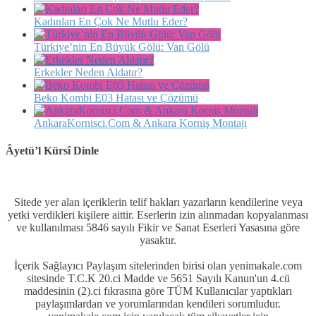
Kadınları En Çok Ne Mutlu Eder?
Türkiye’nin En Büyük Gölü: Van Gölü
Erkekler Neden Aldatır?
Beko Kombi E03 Hatası ve Çözümü
AnkaraKornisci.Com & Ankara Korniş Montajı
Âyetü’l Kürsî Dinle
Sitede yer alan içeriklerin telif hakları yazarların kendilerine veya
yetki verdikleri kişilere aittir. Eserlerin izin alınmadan kopyalanması
ve kullanılması 5846 sayılı Fikir ve Sanat Eserleri Yasasına göre
yasaktır.
İçerik Sağlayıcı Paylaşım sitelerinden birisi olan yenimakale.com
sitesinde T.C.K 20.ci Madde ve 5651 Sayılı Kanun'un 4.cü
maddesinin (2).ci fıkrasına göre TÜM Kullanıcılar yaptıkları
paylaşımlardan ve yorumlarından kendileri sorumludur.