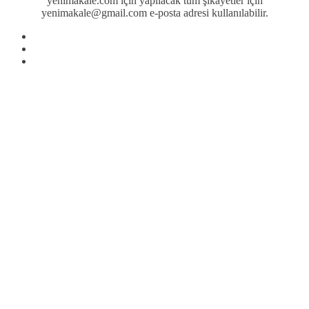
yenimakale.com için yapılacak tüm şikayetler için
yenimakale@gmail.com e-posta adresi kullanılabilir.