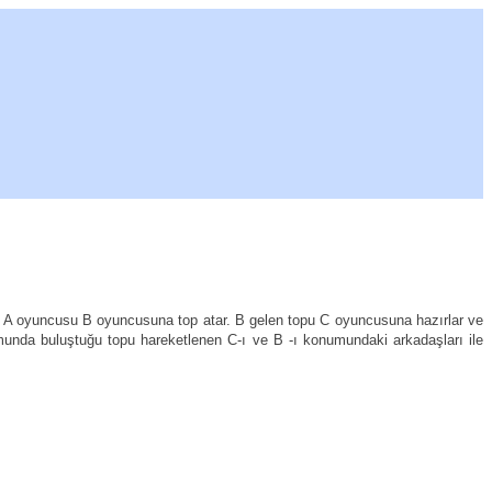
ur. A oyuncusu B oyuncusuna top atar. B gelen topu C oyuncusuna hazırlar ve
munda buluştuğu topu hareketlenen C-ı ve B -ı konumundaki arkadaşları ile