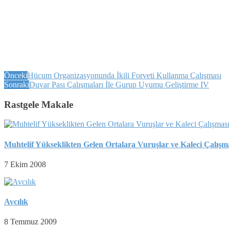
Önceki
Hücum Organizasyonunda İkili Forveti Kullanma Çalışması
Sonraki
Duvar Pası Çalışmaları İle Gurup Uyumu Geliştirme IV
Rastgele Makale
Muhtelif Yükseklikten Gelen Ortalara Vuruşlar ve Kaleci Çalışm
7 Ekim 2008
Avcılık
8 Temmuz 2009