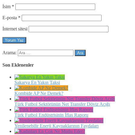
İsim
*
E-posta
*
İnternet sitesi
Arama:
Son Eklenenler
Sakarya En Yakın Taksi
Kombide AP Ne Demek?
Türk Futbol Sektörünün Net Transfer Döviz Açığı
Türk Futbol Endüstrisinin İflas Raporu
Yenilenebilir Enerji Kaynaklarının Faydaları