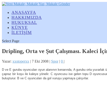
ANASAYFA
HAKKIMIZDA
HUKUKSAL
KÜNYE
İLETİŞİM
Select Page
Dripling, Orta ve Şut Çalışması. Kaleci İ
Yazar:
xxstoperxx
|
7 Eki 2008
|
Spor
|
0
|
D ve E gurubu oyuncuları oyun alanının kenarında, A gurubu orta yuvarlak ü
çapraz bir koşu ile kaleye yönelir. C oyuncusu ise gelen topu D oyuncusu
buluşturur. B ve C oyuncuları da gol vuruşu yapmaya çalışırlar.