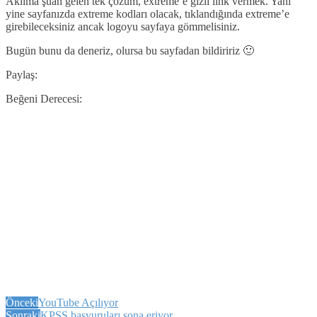
Aklıma şuan gelen tek çözüm, extreme’e gizli link vermek. Yani
yine sayfanızda extreme kodları olacak, tıklandığında extreme’e
girebileceksiniz ancak logoyu sayfaya gömmelisiniz.
Bugün bunu da deneriz, olursa bu sayfadan bildiririz 🙂
Paylaş:
Beğeni Derecesi:
Önceki
YouTube Açılıyor
Sonraki
KPSS başvuruları sona eriyor