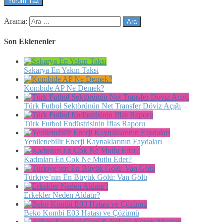
Arama:
Son Eklenenler
Sakarya En Yakın Taksi
Kombide AP Ne Demek?
Türk Futbol Sektörünün Net Transfer Döviz Açığı
Türk Futbol Endüstrisinin İflas Raporu
Yenilenebilir Enerji Kaynaklarının Faydaları
Kadınları En Çok Ne Mutlu Eder?
Türkiye’nin En Büyük Gölü: Van Gölü
Erkekler Neden Aldatır?
Beko Kombi E03 Hatası ve Çözümü