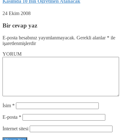
Kasımda 10 Bin Öğretmen Atanacak
24 Ekim 2008
Bir cevap yaz
E-posta hesabınız yayımlanmayacak.
Gerekli alanlar
*
ile
işaretlenmişlerdir
YORUM
İsim
*
E-posta
*
İnternet sitesi