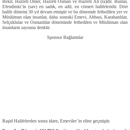
Bekir, Hazreti Ömer, Hazreti Osman ve Hazreti Ali (ra)dir. Bunlar,
Efendimiz’in (sav) en sadık, en adil, en cömert halifeleridir. Dört
halife dönemi 30 yıl devam etmiştir ve bu dönemde fethedilen yer ve
Müslüman olan insanlar, daha sonraki Emevi, Abbasi, Karahanlılar,
Selçuklular ve Osmanlılar döneminde fethedilen ve Müslüman olan
insanların sayısına denktir.
Sponsor Bağlantılar
Raşid Halifelerden sonra idare, Emeviler’in eline geçmiştir.