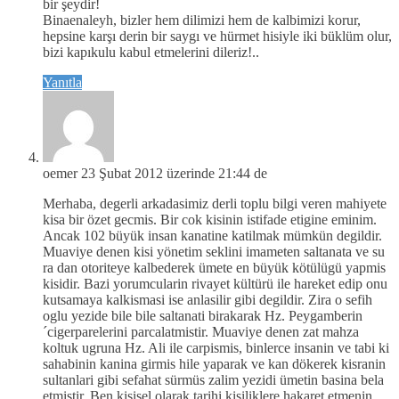
bir şeydir!
Binaenaleyh, bizler hem dilimizi hem de kalbimizi korur,
hepsine karşı derin bir saygı ve hürmet hisiyle iki büklüm olur,
bizi kapıkulu kabul etmelerini dileriz!..
Yanıtla
oemer
23 Şubat 2012 üzerinde 21:44 de
Merhaba, degerli arkadasimiz derli toplu bilgi veren mahiyete
kisa bir özet gecmis. Bir cok kisinin istifade etigine eminim.
Ancak 102 büyük insan kanatine katilmak mümkün degildir.
Muaviye denen kisi yönetim seklini imameten saltanata ve su
ra dan otoriteye kalbederek ümete en büyük kötülügü yapmis
kisidir. Bazi yorumcularin rivayet kültürü ile hareket edip onu
kutsamaya kalkismasi ise anlasilir gibi degildir. Zira o sefih
oglu yezide bile bile saltanati birakarak Hz. Peygamberin
´cigerparelerini parcalatmistir. Muaviye denen zat mahza
koltuk ugruna Hz. Ali ile carpismis, binlerce insanin ve tabi ki
sahabinin kanina girmis hile yaparak ve kan dökerek kisranin
sultanlari gibi sefahat sürmüs zalim yezidi ümetin basina bela
etmistir. Ben kisisel olarak tarihi kisiliklere hakaret etmenin