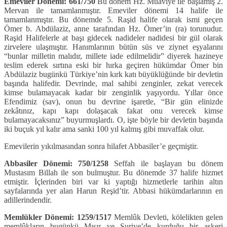
Emeviler Dönemi: 661/750
Bu dönem Hz. Muaviye ile başlamış 2.
Mervan ile tamamlanmıştır. Emeviler dönemi 14 halife ile
tamamlanmıştır. Bu dönemde 5. Raşid halife olarak ismi geçen
Ömer b. Abdülaziz, anne tarafından Hz. Ömer’in (ra) torunudur.
Raşid Halifelerle at başı gidecek nadideler nadidesi bir gül olarak
zirvelere ulaşmıştır. Hanımlarının bütün süs ve ziynet eşyalarını
“bunlar milletin malıdır, millete iade edilmelidir” diyerek hazineye
teslim ederek sırtına eski bir hırka geçiren hükümdar Ömer bin
Abdülaziz bugünkü Türkiye’nin kırk katı büyüklüğünde bir devletin
başında halifedir. Devrinde, mal sahibi zenginler, zekat verecek
kimse bulamayacak kadar bir zenginlik yaşıyordu. Yıllar önce
Efendimiz (sav), onun bu devrine işaretle, “Bir gün elinizde
zekâtınız, kapı kapı dolaşacak fakat onu verecek kimse
bulamayacaksınız” buyurmuşlardı. O, işte böyle bir devletin başında
iki buçuk yıl kalır ama sanki 100 yıl kalmış gibi muvaffak olur.
Emevilerin yıkılmasından sonra hilafet Abbasiler’e geçmiştir.
Abbasiler Dönemi: 750/1258
Seffah ile başlayan bu dönem
Mustasım Billah ile son bulmuştur. Bu dönemde 37 halife hizmet
etmiştir. İçlerinden biri var ki yaptığı hizmetlerle tarihin altın
sayfalarında yer alan Harun Reşid’tir. Abbasi hükümdarlarının en
adillerindendir.
Memlükler Dönemi: 1259/1517
Memlûk Devleti, kölelikten gelen
memlûkların bugünkü Mısır ve Suriye’de kurduğu bir askeri