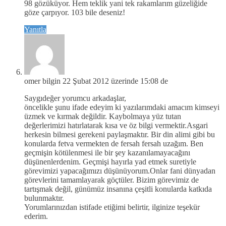
98 gözüküyor. Hem teklik yani tek rakamlarım güzeliğide
göze çarpıyor. 103 bile deseniz!
Yanıtla
omer bilgin
22 Şubat 2012 üzerinde 15:08 de
Saygıdeğer yorumcu arkadaşlar,
öncelikle şunu ifade edeyim ki yazılarımdaki amacım kimseyi
üzmek ve kırmak değildir. Kaybolmaya yüz tutan
değerlerimizi hatırlatarak kısa ve öz bilgi vermektir.Asgari
herkesin bilmesi gerekeni paylaşmaktır. Bir din alimi gibi bu
konularda fetva vermekten de fersah fersah uzağım. Ben
geçmişin kötülenmesi ile bir şey kazanılamayacağını
düşünenlerdenim. Geçmişi hayırla yad etmek suretiyle
görevimizi yapacağımızı düşünüyorum.Onlar fani dünyadan
görevlerini tamamlayarak göçtüler. Bizim görevimiz de
tartışmak değil, günümüz insanına çeşitli konularda katkıda
bulunmaktır.
Yorumlarınızdan istifade etiğimi belirtir, ilginize teşekür
ederim.