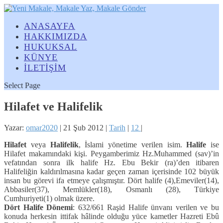
ANASAYFA
HAKKIMIZDA
HUKUKSAL
KÜNYE
İLETİŞİM
Select Page
Hilafet ve Halifelik
Yazar:
omar2020
|
21 Şub 2012
|
Tarih
|
12
|
Hilafet
veya
Halifelik
, İslami yönetime verilen isim.
Halife
ise
Hilafet makamındaki kişi. Peygamberimiz Hz.Muhammed (sav)’in
vefatından sonra ilk halife Hz. Ebu Bekir (ra)’den itibaren
Halifeliğin kaldırılmasına kadar geçen zaman içerisinde 102 büyük
insan bu görevi ifa etmeye çalışmıştır. Dört halife (4),Emeviler(14),
Abbasiler(37), Memlükler(18), Osmanlı (28), Türkiye
Cumhuriyeti(1) olmak üzere.
Dört Halife Dönemi
: 632/661 Raşid Halife ünvanı verilen ve bu
konuda herkesin ittifak hâlinde olduğu yüce kametler Hazreti Ebû