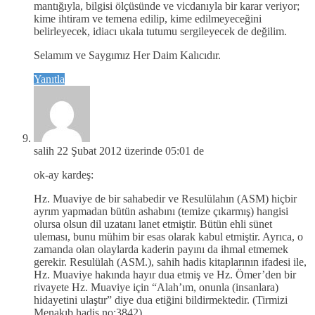
mantığıyla, bilgisi ölçüsünde ve vicdanıyla bir karar veriyor;
kime ihtiram ve temena edilip, kime edilmeyeceğini
belirleyecek, idiacı ukala tutumu sergileyecek de değilim.
Selamım ve Saygımız Her Daim Kalıcıdır.
Yanıtla
salih
22 Şubat 2012 üzerinde 05:01 de
ok-ay kardeş:
Hz. Muaviye de bir sahabedir ve Resulülahın (ASM) hiçbir
ayrım yapmadan bütün ashabını (temize çıkarmış) hangisi
olursa olsun dil uzatanı lanet etmiştir. Bütün ehli sünet
uleması, bunu mühim bir esas olarak kabul etmiştir. Ayrıca, o
zamanda olan olaylarda kaderin payını da ihmal etmemek
gerekir. Resulülah (ASM.), sahih hadis kitaplarının ifadesi ile,
Hz. Muaviye hakında hayır dua etmiş ve Hz. Ömer’den bir
rivayete Hz. Muaviye için “Alah’ım, onunla (insanlara)
hidayetini ulaştır” diye dua etiğini bildirmektedir. (Tirmizi
Menakıb hadis no:3842)