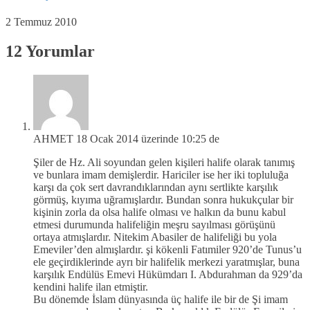
2 Temmuz 2010
12 Yorumlar
AHMET
18 Ocak 2014 üzerinde 10:25 de
Şiler de Hz. Ali soyundan gelen kişileri halife olarak tanımış
ve bunlara imam demişlerdir. Hariciler ise her iki topluluğa
karşı da çok sert davrandıklarından aynı sertlikte karşılık
görmüş, kıyıma uğramışlardır. Bundan sonra hukukçular bir
kişinin zorla da olsa halife olması ve halkın da bunu kabul
etmesi durumunda halifeliğin meşru sayılması görüşünü
ortaya atmışlardır. Nitekim Abasiler de halifeliği bu yola
Emeviler’den almışlardır. şi kökenli Fatımiler 920’de Tunus’u
ele geçirdiklerinde ayrı bir halifelik merkezi yaratmışlar, buna
karşılık Endülüs Emevi Hükümdarı I. Abdurahman da 929’da
kendini halife ilan etmiştir.
Bu dönemde İslam dünyasında üç halife ile bir de Şi imam