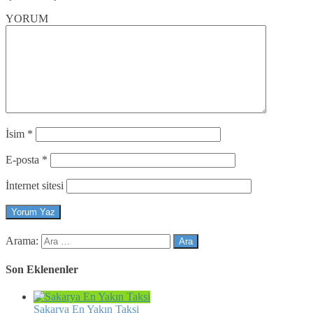
YORUM
İsim
*
E-posta
*
İnternet sitesi
Arama:
Son Eklenenler
Sakarya En Yakın Taksi