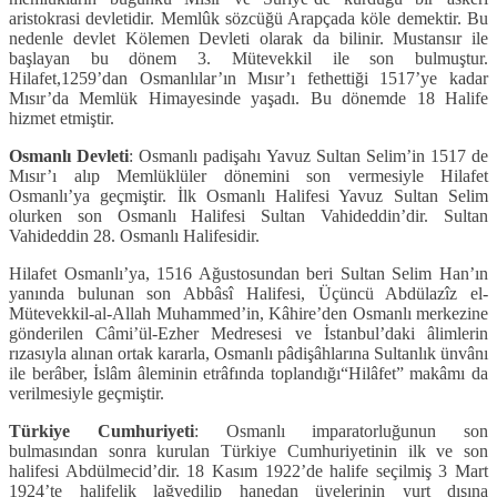
aristokrasi devletidir. Memlûk sözcüğü Arapçada köle demektir. Bu
nedenle devlet Kölemen Devleti olarak da bilinir. Mustansır ile
başlayan bu dönem 3. Mütevekkil ile son bulmuştur.
Hilafet,1259’dan Osmanlılar’ın Mısır’ı fethettiği 1517’ye kadar
Mısır’da Memlük Himayesinde yaşadı. Bu dönemde 18 Halife
hizmet etmiştir.
Osmanlı Devleti
: Osmanlı padişahı Yavuz Sultan Selim’in 1517 de
Mısır’ı alıp Memlüklüler dönemini son vermesiyle Hilafet
Osmanlı’ya geçmiştir. İlk Osmanlı Halifesi Yavuz Sultan Selim
olurken son Osmanlı Halifesi Sultan Vahideddin’dir. Sultan
Vahideddin 28. Osmanlı Halifesidir.
Hilafet Osmanlı’ya, 1516 Ağustosundan beri Sultan Selim Han’ın
yanında bulunan son Abbâsî Halifesi, Üçüncü Abdülazîz el-
Mütevekkil-al-Allah Muhammed’in, Kâhire’den Osmanlı merkezine
gönderilen Câmi’ül-Ezher Medresesi ve İstanbul’daki âlimlerin
rızasıyla alınan ortak kararla, Osmanlı pâdişâhlarına Sultanlık ünvânı
ile berâber, İslâm âleminin etrâfında toplandığı“Hilâfet” makâmı da
verilmesiyle geçmiştir.
Türkiye Cumhuriyeti
: Osmanlı imparatorluğunun son
bulmasından sonra kurulan Türkiye Cumhuriyetinin ilk ve son
halifesi Abdülmecid’dir. 18 Kasım 1922’de halife seçilmiş 3 Mart
1924’te halifelik lağvedilip hanedan üyelerinin yurt dışına