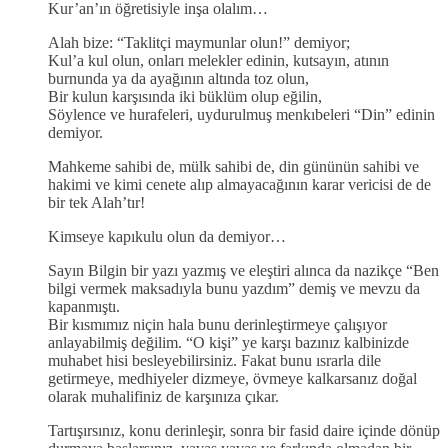
Kur’an’ın öğretisiyle inşa olalım…
Alah bize: “Taklitçi maymunlar olun!” demiyor;
Kul’a kul olun, onları melekler edinin, kutsayın, atının
burnunda ya da ayağının altında toz olun,
Bir kulun karşısında iki büklüm olup eğilin,
Söylence ve hurafeleri, uydurulmuş menkıbeleri “Din” edinin
demiyor.
Mahkeme sahibi de, mülk sahibi de, din gününün sahibi ve
hakimi ve kimi cenete alıp almayacağının karar vericisi de de
bir tek Alah’tır!
Kimseye kapıkulu olun da demiyor…
Sayın Bilgin bir yazı yazmış ve eleştiri alınca da nazikçe “Ben
bilgi vermek maksadıyla bunu yazdım” demiş ve mevzu da
kapanmıştı.
Bir kısmımız niçin hala bunu derinleştirmeye çalışıyor
anlayabilmiş değilim. “O kişi” ye karşı bazınız kalbinizde
muhabet hisi besleyebilirsiniz. Fakat bunu ısrarla dile
getirmeye, medhiyeler dizmeye, övmeye kalkarsanız doğal
olarak muhalifiniz de karşınıza çıkar.
Tartışırsınız, konu derinleşir, sonra bir fasid daire içinde dönüp