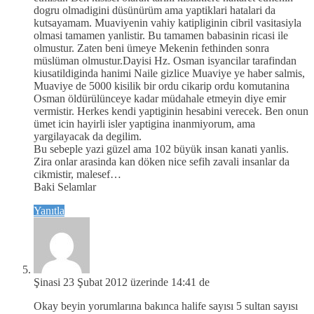
dogru olmadigini düsünürüm ama yaptiklari hatalari da
kutsayamam. Muaviyenin vahiy katipliginin cibril vasitasiyla
olmasi tamamen yanlistir. Bu tamamen babasinin ricasi ile
olmustur. Zaten beni ümeye Mekenin fethinden sonra
müslüman olmustur.Dayisi Hz. Osman isyancilar tarafindan
kiusatildiginda hanimi Naile gizlice Muaviye ye haber salmis,
Muaviye de 5000 kisilik bir ordu cikarip ordu komutanina
Osman öldürülünceye kadar müdahale etmeyin diye emir
vermistir. Herkes kendi yaptiginin hesabini verecek. Ben onun
ümet icin hayirli isler yaptigina inanmiyorum, ama
yargilayacak da degilim.
Bu sebeple yazi güzel ama 102 büyük insan kanati yanlis.
Zira onlar arasinda kan döken nice sefih zavali insanlar da
cikmistir, malesef…
Baki Selamlar
Yanıtla
Şinasi
23 Şubat 2012 üzerinde 14:41 de
Okay beyin yorumlarına bakınca halife sayısı 5 sultan sayısı