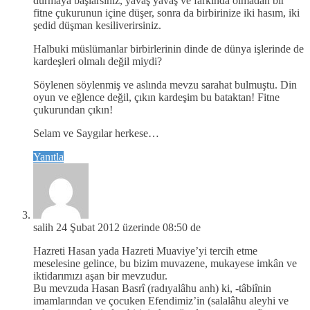
durmaya başlarsınız, yavaş yavaş ve farkında olmadan bir
fitne çukurunun içine düşer, sonra da birbirinize iki hasım, iki
şedid düşman kesiliverirsiniz.
Halbuki müslümanlar birbirlerinin dinde de dünya işlerinde de
kardeşleri olmalı değil miydi?
Söylenen söylenmiş ve aslında mevzu sarahat bulmuştu. Din
oyun ve eğlence değil, çıkın kardeşim bu bataktan! Fitne
çukurundan çıkın!
Selam ve Saygılar herkese…
Yanıtla
salih
24 Şubat 2012 üzerinde 08:50 de
Hazreti Hasan yada Hazreti Muaviye’yi tercih etme
meselesine gelince, bu bizim muvazene, mukayese imkân ve
iktidarımızı aşan bir mevzudur.
Bu mevzuda Hasan Basrî (radıyalâhu anh) ki, -tâbiînin
imamlarından ve çocuken Efendimiz’in (salalâhu aleyhi ve