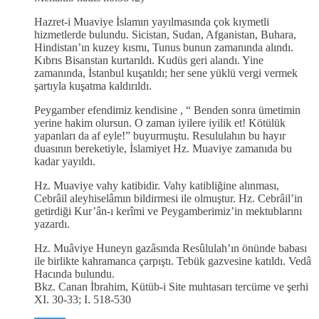
Hazret-i Muaviye İslamın yayılmasında çok kıymetli
hizmetlerde bulundu. Sicistan, Sudan, Afganistan, Buhara,
Hindistan’ın kuzey kısmı, Tunus bunun zamanında alındı.
Kıbrıs Bisanstan kurtarıldı. Kudüs geri alandı. Yine
zamanında, İstanbul kuşatıldı; her sene yüklü vergi vermek
şartıyla kuşatma kaldırıldı.
Peygamber efendimiz kendisine , “ Benden sonra ümetimin
yerine hakim olursun. O zaman iyilere iyilik et! Kötülük
yapanları da af eyle!” buyurmuştu. Resululahın bu hayır
duasının bereketiyle, İslamiyet Hz. Muaviye zamanıda bu
kadar yayıldı.
Hz. Muaviye vahy katibidir. Vahy katibliğine alınması,
Cebrâil aleyhiselâmın bildirmesi ile olmuştur. Hz. Cebrâil’in
getirdiği Kur’ân-ı kerîmi ve Peygamberimiz’in mektublarını
yazardı.
Hz. Muâviye Huneyn gazâsında Resûlulah’ın önünde babası
ile birlikte kahramanca çarpıştı. Tebük gazvesine katıldı. Vedâ
Hacında bulundu.
Bkz. Canan İbrahim, Kütüb-i Site muhtasarı tercüme ve şerhi
XI. 30-33; I. 518-530