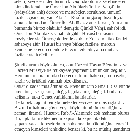
selem) zevcelerinden birinin kucağında oturma şerefine eren
birisidir- kendisine Ömer İbn Abdülaziz’le Hz. Vahşi’nin
(radıyalâhu anh) derece ve mertebeleri sorulunca, umumî
fazilet açısından, yani Alah’ın Resûlü’nü görüp bizat feyiz
alma bakımından “Ömer İbn Abdülaziz ancak Vahşi’nin atının
burnunda bir toz olabilir.” demiştir. Çünkü Vahşi, sahabi idi.
Ömer İbn Abdülaziz sahabi değildi. Hususî bir kısım
meziyetleriyle Ömer çok ileride olabilir. Yoksa mutlak fazilet
sahabeye aitir. Hususî bir veya birkaç fazilete, mercuh
kendisine terecüh edenlere terecüh edebilir; ama mutlak
fazilete râcih râcihtir.
Şimdi durum böyle olunca, onu Hazreti Hasan Efendimiz ve
Hazreti Muaviye ile mukayese yapmamız mümkün değildir.
Hem onların aralarındaki derecelerin muhakeme, muhasebe,
takdir ve kritiğini yapmak bize düşmez.
Onlar o kadar mualâdırlar ki, Efendimiz’in Sema-i Risaletinde
boy atmış, ser çekmiş, değişik gıda almış, değişik budlarda
gelişmiş, tıpkı Cenet varlıklarını hatırlatırlar.
Belki pek çoğu itibarıyla melekler seviyesine ulaşmışlardır.
Biz onlar hakında şöyle veya böyle bir hüküm verdiğimiz
zaman, ihtimal, Huzur-u Rabi’l-Âleminde çok mahcup oluruz.
Bu, tıpkı bir mahkemenin kapısında kapıcılık dahi
yapamayacak kimselerin, o mahkemenin hâkimliğine tenezül
etmeyen kimseleri tenkidine benzer ki, bu ne müthiş utandırıcı