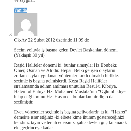
ve saygılar.
Yanıtla
Ok-Ay
22 Şubat 2012 üzerinde 11:09 de
Seçim yoluyla iş başına gelen Devlet Başkanları dönemi
(Yaklaşık 30 yıl):
Raşid Halifeler dönemi ki, bunlar sırasıyla; Hz.Ebubekr,
Ömer, Osman ve Ali’dir. Hepsi -Belki gelişen olayların
zorlamasıyla uygulanan yöntemler farklı olmakla birlikte-
seçimle iş başına gelmişlerdi. Keza Raşid Halifeler
sıralamasında adının anılması unutulan Resul-ü Kibriya,
Hatem-ül Enbiya Hz. Muhamed Mustafa’nın “Oğlum!” diye
hitap etiği torunu Hz. Hasan da bunlardan biridir, o da
seçilmiştir.
Evet, yönetenler seçimle iş başına geliyorlardı; ta ki, “Hazret”
demekte ısrar etiğiniz -ki elbete kime ihtiram göstereceğinizi
kendiniz tayin ve tercih edersiniz- şahıs devleti güç kulanarak
ele geçirinceye kadar…