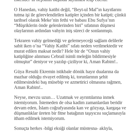
O Hanedan, vahiy katibi değil, “Beyt-ul Mal”ın kayıtlarını
tutma işi ile görevlendirilen katipler içinden bir katipti; çünkü
tarihsel olarak Meke’nin fethi ve babası Ebu Sufya’nın
“Müşriklerin önde gelenlerinden biri” sıfatının düşmesi
olaylarının ardından vahyin iniş süreci de sonlanmıştı.
Tekraren vahiy gelmediği ve gelemeyeceği sağlam delilerle
sabit iken o’na “Vahiy Katibi” sıfatı neden verilmektedir ve
murat edilen maksat nedir? Hele bir de “Onun vahiy
katipliğine alınması Cebrail isimli meleğin bildirmesiyle
olmuştur” deniyor ve yazılıp çiziliyor ki, Aman Rabim!..
Güya Resulü Ekremin istikbale dönük hayır dualarına da
mazhar olduğu rivayet edilmiş ki, torunlarının şehit
edilmesindeki baş müsebip ve azmetirici olmasına rağmen,
Aman Rabim!..
Neyse, mevzu uzun… Uzatmak ve ayrıntılarına inmek
istemiyorum. İstemeden de olsa kadim zamanlardan beridir
devam eden, İslam coğrafyasında kan ve gözyaşı, kargaşa ve
düşmanlıklar üreten bir fitne batağının taşıyıcısı suçlamasıyla
itham edilmek istemiyorum.
Sonuçta herkes -bilgi eksiği olanlar müstesna- aklıyla,