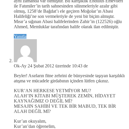
aynı zamanda var olmuştur. Bu karışıklık Endülüs Emevileri
ile Fatımiler’in tarih sahnesinden silinmeleriyle azalır gibi
olmuş, 1258’de Bağdat’ı ele geçiren Moğolar’ın Abasi
Halifeliği’ne son vermeleriyle de yeni bir biçim almıştır.
Mısır’a sığınan Abasi halifelerinden Zahir’in (122526) oğlu
Ahmed, Memluklar tarafından halife olarak ilan edilmiştir.
Yanıtla
Ok-Ay
24 Şubat 2012 üzerinde 10:43 de
Beyler! Asırların fitne zehrini de bünyesinde taşıyan karşılıklı
atışma ve mücadele girdabının içinden lütfen çıkınız.
KUR’AN HERKESE YETMİYOR MU?
ALAH’IN KİTABI MÜŞTEREK ZEMİN, HİDAYET
KAYNAĞIMIZ O DEĞİL Mİ?
MESAJIN SAHİBİ VE TEK BİR MABUD, TEK BİR
ALAH DEĞİL Mİ?
Kur’an okuyalım,
Kur’an’dan öğrenelim,