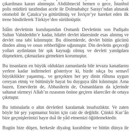
çıkarılması kararı alınmıştır. Abdülmecid hemen o gece, İstanbul
polis müdürü tarafından acele ile Dolmabahçe Sarayı’ndan alınarak
otomobil ile Çatalca’ya götürülmüş ve İsviçre’ye hareket eden ilk
trene bindirilerek Türkiye’den sürülmüştür.
İslâm devletinin kuruluşundan Osmanlı Devletinin son Padişahı
Sultan Vahideddin’e kadar, hilafet devlet idaresinde esas alınmış ve
devlet ona tabi kılınmıştır. Bu dönemlerde, devlet bütün gücünü
dinden almış ve onun rehberliğine sığınmıştır. Din devletin geçeceği
yolları aydınlatan bir ışık kaynağı olmuş ve devleti yanılgılara
düşmekten, çıkmazlara girmekten korumuştur.
Bu insanların en büyük oldukları zamanlarda bile tevazu kanatlarını
yerlere kadar indirmeleri gösteriyor ki, bizde sıkça bu semavî
büyüklükler yaşanmış.. ve gerçekten her şey dinin rûhuna uygun
cereyan etmiş ve bütünüyle hayat bu duyguya tâbi kılınmıştır. Ama
bazen, Emevilerin de, Abbasilerin de, Osmanlıların da içlerinde
saltanat sürmeyi Allah’ın rızasının önüne geçiren idareciler de ortaya
çıkmıştır.
Bu istisnalarla o altın devletleri karalamak insafsızlıktır. Ve zaten
böyle bir şey yapmamız bizim için caiz de değildir. Çünkü Kur’ân
bize geçmişlerimizi hayır duâ ile yâd etmemizi öğütlemektedir.
Bugün bize düşen, herkesle diyalog kurabilme ve bütün dünya ile