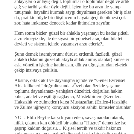
anlayışlar o anlayış değil, toplumlar o toplumlar değil ve artık
çağ ve tarihi şartlar öyle değil. İçten içe bu arzu ile yanıp
tutuşmak, hayalini kurmak saygı duyulması gereken bir iş olsa
da, pratikte böyle bir düşüncenin hayata geçirilebilmesi çok
zor, hata imkansız denecek kadar ihtimalen zayıftır.
Hem sonra bizler, güzel bir ahlakla yaşamayı bu kadar şidetli
arzu etmeyiz de, ile de siyasi bir yönetsel araç olan hilafet
devleti ve sistemi içinde yaşamayı arzu ederiz?..
Şunu demek istemiyorum; dürüst, erdemli, faziletli, güzel
ahlaklı (İslamın güzel ahlakıyla ahlaklanmış olanlar) kimseler
asla yönetim işlerine katılmasın, dünya uğraşlarından el-etek
çekip inzivaya çekilsin.
Aksine, ortak akıl ve dayanışma içinde ve “Genel Evrensel
Ahlak İlkeleri” doğrultusunda -Özel olan özelde yaşanır,
topluma dayatılamaz- yanlışları düzeltici, doğruları hakim
kılıcı, adalet ve eşitliği sağlayıcı, Müstekbirlere (Ezenler-
Haksızlık ve zulmeden) karşı Mustazafları (Ezilen-Hasızlığa
ve Zulme uğrayan) koruyucu aksiyon sahibi kimseler olsunlar.
NOT: Ehl-i Beyt’e karşı kıyam eden, savaş naraları atarak,
nifak çıkaran kan dökücü bir sultana “Hazret” demenize ise
şaşırıp kaldım doğrusu… Kişisel tercih ve takdir hakınızı
kulanmışsınız, ne yapalım? diyecek başka bir sözüm yoktur.