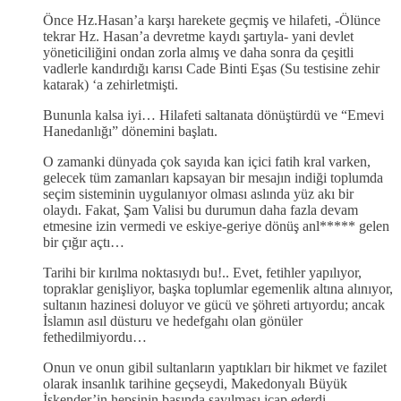
Önce Hz.Hasan’a karşı harekete geçmiş ve hilafeti, -Ölünce
tekrar Hz. Hasan’a devretme kaydı şartıyla- yani devlet
yöneticiliğini ondan zorla almış ve daha sonra da çeşitli
vadlerle kandırdığı karısı Cade Binti Eşas (Su testisine zehir
katarak) ‘a zehirletmişti.
Bununla kalsa iyi… Hilafeti saltanata dönüştürdü ve “Emevi
Hanedanlığı” dönemini başlatı.
O zamanki dünyada çok sayıda kan içici fatih kral varken,
gelecek tüm zamanları kapsayan bir mesajın indiği toplumda
seçim sisteminin uygulanıyor olması aslında yüz akı bir
olaydı. Fakat, Şam Valisi bu durumun daha fazla devam
etmesine izin vermedi ve eskiye-geriye dönüş anl***** gelen
bir çığır açtı…
Tarihi bir kırılma noktasıydı bu!.. Evet, fetihler yapılıyor,
topraklar genişliyor, başka toplumlar egemenlik altına alınıyor,
sultanın hazinesi doluyor ve gücü ve şöhreti artıyordu; ancak
İslamın asıl düsturu ve hedefgahı olan gönüler
fethedilmiyordu…
Onun ve onun gibil sultanların yaptıkları bir hikmet ve fazilet
olarak insanlık tarihine geçseydi, Makedonyalı Büyük
İskender’in hepsinin başında sayılması icap ederdi.