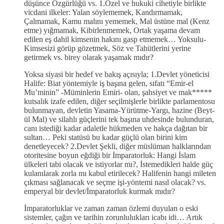
düşünce Özgürlüğü vs. 1.Özel ve hukuki cihetiyle birlikte
vicdani ilkeler: Yalan söylememek, Kandırmamak,
Çalmamak, Kamu malını yememek, Mal üstüne mal (Kenz
etme) yığmamak, Kibirlenmemek, Ortak yaşama devam
edilen eş dahil kimsenin hakını gasp etmemek… Yoksulu-
Kimsesizi görüp gözetmek, Söz ve Tahütlerini yerine
getirmek vs. birey olarak yaşamak mıdır?
Yoksa siyasi bir hedef ve bakış açısıyla; 1.Devlet yöneticisi
Halife: Biat yöntemiyle iş başına gelen, sıfatı “Emir-el
Mu’minin” -Müminlerin Emiri- olan, şahsiyet ve mak*****
kutsalık izafe edilen, diğer seçilmişlerle birlikte parlamentosu
bulunmayan, devletin Yasama-Yürütme-Yargı, hazine (Beyt-
ül Mal) ve silahlı güçlerini tek başına uhdesinde bulunduran,
canı istediği kadar adaletle hükmeden ve hakça dağıtan bir
sultan… Peki statüsü bu kadar güçlü olan birini kim
denetleyecek? 2.Devlet Şekli, diğer müslüman halklarından
otoritesine boyun eğdiği bir İmparatorluk: Hangi İslam
ülkeleri tabi olacak ve istiyorlar mı?, İstemedikleri halde güç
kulanılarak zorla mı kabul etirilecek? Halifenin hangi mileten
çıkması sağlanacak ve seçme işi-yöntemi nasıl olacak? vs.
emperyal bir devlet/İmparatorluk kurmak mıdır?
İmparatorluklar ve zaman zaman özlemi duyulan o eski
sistemler, çağın ve tarihin zorunlulukları icabı idi… Artık