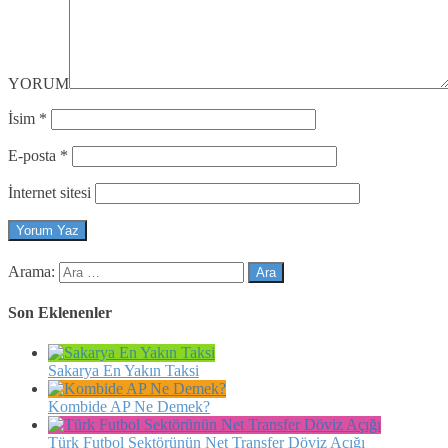
YORUM
İsim
*
E-posta
*
İnternet sitesi
Arama:
Son Eklenenler
Sakarya En Yakın Taksi
Kombide AP Ne Demek?
Türk Futbol Sektörünün Net Transfer Döviz Açığı