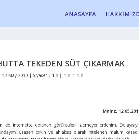
ANASAYFA
HAKKIMIZ
AHUTTA TEKEDEN SÜT ÇIKARMAK
|
13 May 2010
|
Siyaset
|
1
|
Mainz, 12.05.201
n de internette dolanan görüntüleri izlemeyenlerdenim. Dolayısıyl
mundayım. Esasen çirkin ve ahlaksız olarak nitelenen malum kasedi