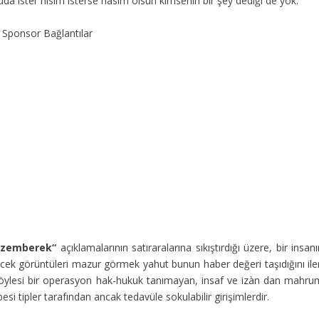
uda ister hısım isterse hasım olsun kimsenin bir şey dediği de yok.
Sponsor Bağlantılar
-zemberek“
açıklamalarının satıraralarına sıkıştırdığı üzere, bir insan
ecek görüntüleri mazur görmek yahut bunun haber değeri taşıdığını iler
. Böylesi bir operasyon hak-hukuk tanımayan, insaf ve izàn dan mahru
si tipler tarafından ancak tedavüle sokulabilir girişimlerdir.