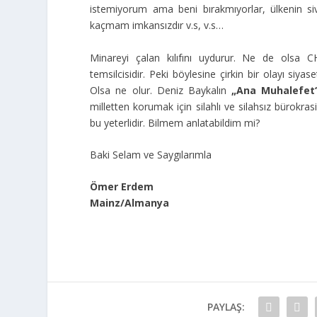
istemiyorum ama beni bırakmıyorlar, ülkenin siv
kaçmam imkansızdır v.s, v.s…
Minareyi çalan kılıfını uydurur. Ne de olsa 
temsilcisidir. Peki böylesine çirkin bir olayı si
Olsa ne olur. Deniz Baykalın
„Ana Muhalefet
milletten korumak için silahlı ve silahsız bürokrasi
bu yeterlidir. Bilmem anlatabildim mi?
Baki Selam ve Saygılarımla
Ömer Erdem
Mainz/Almanya
PAYLAŞ: