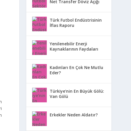
Net Transfer Döviz Açığı
Türk Futbol Endüstrisinin
İflas Raporu
Yenilenebilir Enerji
Kaynaklarının Faydaları
Kadınları En Çok Ne Mutlu
Eder?
Türkiye’nin En Büyük Gölü:
Van Gölü
ın
i
Erkekler Neden Aldatır?
m