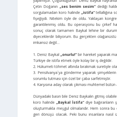
yapılmıştır. Çoğunluğunun Deniz Baykal hayranla
Çetin Doğanın
„ses benim sesim“
dediği halde
sorgulamadan koro halinde
„istifa“
tellallığına 
fişeğiydi. Nitekim öyle de oldu. Yaklaşan kongr
garantilenmiş oldu. Bu operasyonu bu çirkef ha
sonuç olarak tamamen Baykal lehine bir durum 
diyeceklerdir biliyorum. Bu gerçekten olağanüstü 
imkansız değil…
1. Deniz Baykal
„onurlu!“
bir hareket yaparak mal
Türkiye de istifa etmek öyle kolay bir iş değildir.
2. Hükumeti töhmet altında bırakmak suretiyle ola
3. Pensilvanya`ya gönderme yaparak şimşeklerin i
sorumlu tutması için özel bir çaba sarfetmiştir.
4. Karşısına aday olarak çıkması muhtemel bütün ad
Dünyadaki basın bile Deniz Baykalın gitmiş olabil
koro halinde
„Baykal İstifa“
diye bağıranların ş
oluşturmakla meşgul olmalarıdır. Hem sonra bu du
geri dönüşü olacak. Peki bunu insanlara nasıl 