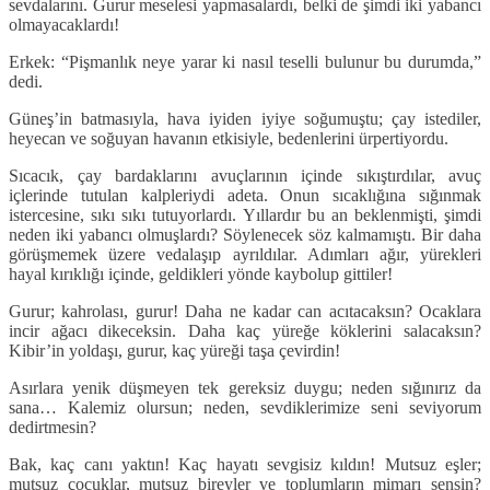
sevdalarını. Gurur meselesi yapmasalardı, belki de şimdi iki yabancı
olmayacaklardı!
Erkek: “Pişmanlık neye yarar ki nasıl teselli bulunur bu durumda,”
dedi.
Güneş’in batmasıyla, hava iyiden iyiye soğumuştu; çay istediler,
heyecan ve soğuyan havanın etkisiyle, bedenlerini ürpertiyordu.
Sıcacık, çay bardaklarını avuçlarının içinde sıkıştırdılar, avuç
içlerinde tutulan kalpleriydi adeta. Onun sıcaklığına sığınmak
istercesine, sıkı sıkı tutuyorlardı. Yıllardır bu an beklenmişti, şimdi
neden iki yabancı olmuşlardı? Söylenecek söz kalmamıştı. Bir daha
görüşmemek üzere vedalaşıp ayrıldılar. Adımları ağır, yürekleri
hayal kırıklığı içinde, geldikleri yönde kaybolup gittiler!
Gurur; kahrolası, gurur! Daha ne kadar can acıtacaksın? Ocaklara
incir ağacı dikeceksin. Daha kaç yüreğe köklerini salacaksın?
Kibir’in yoldaşı, gurur, kaç yüreği taşa çevirdin!
Asırlara yenik düşmeyen tek gereksiz duygu; neden sığınırız da
sana… Kalemiz olursun; neden, sevdiklerimize seni seviyorum
dedirtmesin?
Bak, kaç canı yaktın! Kaç hayatı sevgisiz kıldın! Mutsuz eşler;
mutsuz çocuklar, mutsuz bireyler ve toplumların mimarı sensin?