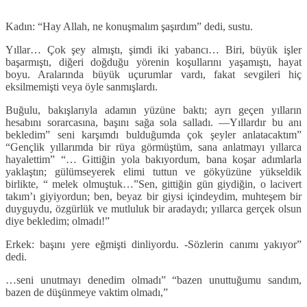
Kadın: “Hay Allah, ne konuşmalım şaşırdım” dedi, sustu.
Yıllar… Çok şey almıştı, şimdi iki yabancı… Biri, büyük işler
başarmıştı, diğeri doğduğu yörenin koşullarını yaşamıştı, hayat
boyu. Aralarında büyük uçurumlar vardı, fakat sevgileri hiç
eksilmemişti veya öyle sanmışlardı.
Buğulu, bakışlarıyla adamın yüzüne baktı; ayrı geçen yılların
hesabını sorarcasına, başını sağa sola salladı. —Yıllardır bu anı
bekledim” seni karşımdı bulduğumda çok şeyler anlatacaktım”
“Gençlik yıllarımda bir rüya görmüştüm, sana anlatmayı yıllarca
hayalettim” “… Gittiğin yola bakıyordum, bana koşar adımlarla
yaklaştın; gülümseyerek elimi tuttun ve gökyüzüne yükseldik
birlikte, “ melek olmuştuk…”Sen, gittiğin gün giydiğin, o lacivert
takım’ı giyiyordun; ben, beyaz bir giysi içindeydim, muhteşem bir
duyguydu, özgürlük ve mutluluk bir aradaydı; yıllarca gerçek olsun
diye bekledim; olmadı!”
Erkek: başını yere eğmişti dinliyordu. -Sözlerin canımı yakıyor”
dedi.
…seni unutmayı denedim olmadı” “bazen unuttuğumu sandım,
bazen de düşünmeye vaktim olmadı,”