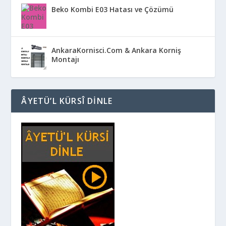
Beko Kombi E03 Hatası ve Çözümü
AnkaraKornisci.Com & Ankara Korniş
Montajı
ÂYETÜ’L KÜRSÎ DINLE