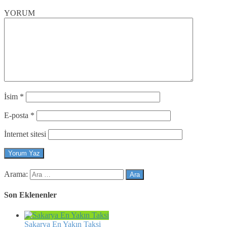
YORUM
İsim
*
E-posta
*
İnternet sitesi
Arama:
Son Eklenenler
Sakarya En Yakın Taksi