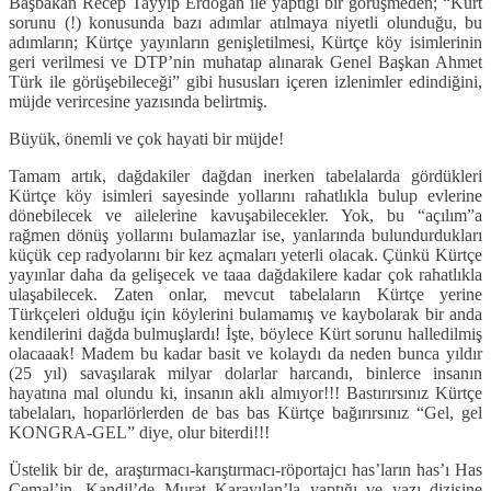
Başbakan Recep Tayyip Erdoğan ile yaptığı bir görüşmeden; “Kürt
sorunu (!) konusunda bazı adımlar atılmaya niyetli olunduğu, bu
adımların; Kürtçe yayınların genişletilmesi, Kürtçe köy isimlerinin
geri verilmesi ve DTP’nin muhatap alınarak Genel Başkan Ahmet
Türk ile görüşebileceği” gibi hususları içeren izlenimler edindiğini,
müjde verircesine yazısında belirtmiş.
Büyük, önemli ve çok hayati bir müjde!
Tamam artık, dağdakiler dağdan inerken tabelalarda gördükleri
Kürtçe köy isimleri sayesinde yollarını rahatlıkla bulup evlerine
dönebilecek ve ailelerine kavuşabilecekler. Yok, bu “açılım”a
rağmen dönüş yollarını bulamazlar ise, yanlarında bulundurdukları
küçük cep radyolarını bir kez açmaları yeterli olacak. Çünkü Kürtçe
yayınlar daha da gelişecek ve taaa dağdakilere kadar çok rahatlıkla
ulaşabilecek. Zaten onlar, mevcut tabelaların Kürtçe yerine
Türkçeleri olduğu için köylerini bulamamış ve kaybolarak bir anda
kendilerini dağda bulmuşlardı! İşte, böylece Kürt sorunu halledilmiş
olacaaak! Madem bu kadar basit ve kolaydı da neden bunca yıldır
(25 yıl) savaşılarak milyar dolarlar harcandı, binlerce insanın
hayatına mal olundu ki, insanın aklı almıyor!!! Bastırırsınız Kürtçe
tabelaları, hoparlörlerden de bas bas Kürtçe bağırırsınız “Gel, gel
KONGRA-GEL” diye, olur biterdi!!!
Üstelik bir de, araştırmacı-karıştırmacı-röportajcı has’ların has’ı Has
Cemal’in, Kandil’de Murat Karayılan’la yaptığı ve yazı dizisine