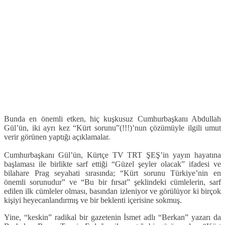
Bunda en önemli etken, hiç kuşkusuz Cumhurbaşkanı Abdullah
Gül’ün, iki ayrı kez “Kürt sorunu”(!!!)’nun çözümüyle ilgili umut
verir görünen yaptığı açıklamalar.
Cumhurbaşkanı Gül’ün, Kürtçe TV TRT ŞEŞ’in yayın hayatına
başlaması ile birlikte sarf ettiği “Güzel şeyler olacak” ifadesi ve
bilahare Prag seyahati sırasında; “Kürt sorunu Türkiye’nin en
önemli sorunudur” ve “Bu bir fırsat” şeklindeki cümlelerin, sarf
edilen ilk cümleler olması, basından izleniyor ve görülüyor ki birçok
kişiyi heyecanlandırmış ve bir beklenti içerisine sokmuş.
Yine, “keskin” radikal bir gazetenin İsmet adlı “Berkan” yazarı da