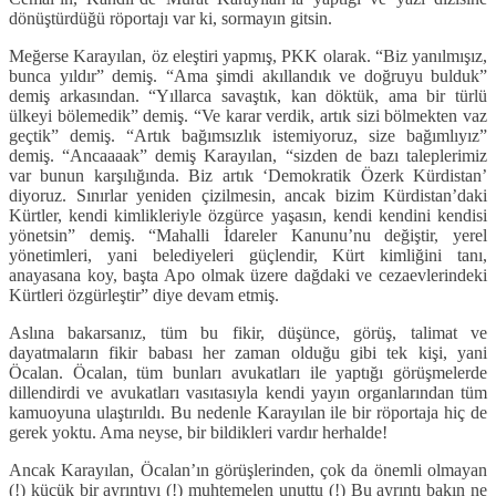
dönüştürdüğü röportajı var ki, sormayın gitsin.
Meğerse Karayılan, öz eleştiri yapmış, PKK olarak. “Biz yanılmışız,
bunca yıldır” demiş. “Ama şimdi akıllandık ve doğruyu bulduk”
demiş arkasından. “Yıllarca savaştık, kan döktük, ama bir türlü
ülkeyi bölemedik” demiş. “Ve karar verdik, artık sizi bölmekten vaz
geçtik” demiş. “Artık bağımsızlık istemiyoruz, size bağımlıyız”
demiş. “Ancaaaak” demiş Karayılan, “sizden de bazı taleplerimiz
var bunun karşılığında. Biz artık ‘Demokratik Özerk Kürdistan’
diyoruz. Sınırlar yeniden çizilmesin, ancak bizim Kürdistan’daki
Kürtler, kendi kimlikleriyle özgürce yaşasın, kendi kendini kendisi
yönetsin” demiş. “Mahalli İdareler Kanunu’nu değiştir, yerel
yönetimleri, yani belediyeleri güçlendir, Kürt kimliğini tanı,
anayasana koy, başta Apo olmak üzere dağdaki ve cezaevlerindeki
Kürtleri özgürleştir” diye devam etmiş.
Aslına bakarsanız, tüm bu fikir, düşünce, görüş, talimat ve
dayatmaların fikir babası her zaman olduğu gibi tek kişi, yani
Öcalan. Öcalan, tüm bunları avukatları ile yaptığı görüşmelerde
dillendirdi ve avukatları vasıtasıyla kendi yayın organlarından tüm
kamuoyuna ulaştırıldı. Bu nedenle Karayılan ile bir röportaja hiç de
gerek yoktu. Ama neyse, bir bildikleri vardır herhalde!
Ancak Karayılan, Öcalan’ın görüşlerinden, çok da önemli olmayan
(!) küçük bir ayrıntıyı (!) muhtemelen unuttu (!) Bu ayrıntı bakın ne