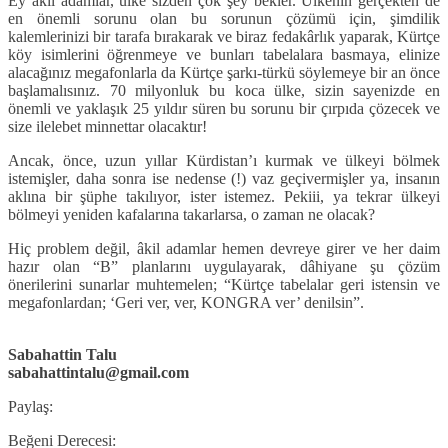
Ey âkil adamlar, ülke sizden çok şey bekler. Ülkenin gerçekten de
en önemli sorunu olan bu sorunun çözümü için, şimdilik
kalemlerinizi bir tarafa bırakarak ve biraz fedakârlık yaparak, Kürtçe
köy isimlerini öğrenmeye ve bunları tabelalara basmaya, elinize
alacağınız megafonlarla da Kürtçe şarkı-türkü söylemeye bir an önce
başlamalısınız. 70 milyonluk bu koca ülke, sizin sayenizde en
önemli ve yaklaşık 25 yıldır süren bu sorunu bir çırpıda çözecek ve
size ilelebet minnettar olacaktır!
Ancak, önce, uzun yıllar Kürdistan’ı kurmak ve ülkeyi bölmek
istemişler, daha sonra ise nedense (!) vaz geçivermişler ya, insanın
aklına bir şüphe takılıyor, ister istemez. Pekiii, ya tekrar ülkeyi
bölmeyi yeniden kafalarına takarlarsa, o zaman ne olacak?
Hiç problem değil, âkil adamlar hemen devreye girer ve her daim
hazır olan “B” planlarını uygulayarak, dâhiyane şu çözüm
önerilerini sunarlar muhtemelen; “Kürtçe tabelalar geri istensin ve
megafonlardan; ‘Geri ver, ver, KONGRA ver’ denilsin”.
Sabahattin Talu
sabahattintalu@gmail.com
Paylaş:
Beğeni Derecesi: