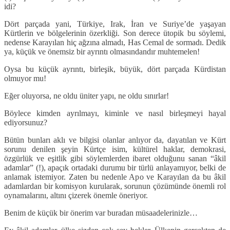
idi?
Dört parçada yani, Türkiye, Irak, İran ve Suriye’de yaşayan
Kürtlerin ve bölgelerinin özerkliği. Son derece ütopik bu söylemi,
nedense Karayılan hiç ağzına almadı, Has Cemal de sormadı. Dedik
ya, küçük ve önemsiz bir ayrıntı olmasındandır muhtemelen!
Oysa bu küçük ayrıntı, birleşik, büyük, dört parçada Kürdistan
olmuyor mu!
Eğer oluyorsa, ne oldu üniter yapı, ne oldu sınırlar!
Böylece kimden ayrılmayı, kiminle ve nasıl birleşmeyi hayal
ediyorsunuz?
Bütün bunları aklı ve bilgisi olanlar anlıyor da, dayatılan ve Kürt
sorunu denilen şeyin Kürtçe isim, kültürel haklar, demokrasi,
özgürlük ve eşitlik gibi söylemlerden ibaret olduğunu sanan “âkil
adamlar” (!), apaçık ortadaki durumu bir türlü anlayamıyor, belki de
anlamak istemiyor. Zaten bu nedenle Apo ve Karayılan da bu âkil
adamlardan bir komisyon kurularak, sorunun çözümünde önemli rol
oynamalarını, altını çizerek önemle öneriyor.
Benim de küçük bir önerim var buradan müsaadelerinizle…