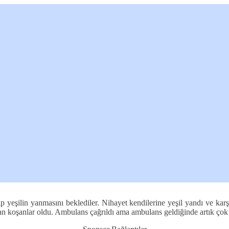
elip yeşilin yanmasını beklediler. Nihayet kendilerine yeşil yandı ve ka
aftan koşanlar oldu. Ambulans çağrıldı ama ambulans geldiğinde artık ço