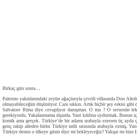
Birkaç gün sonra…
Palermo yakınlarındaki zeytin ağaçlarıyla çevrili villasında Don Altob
olmayabileceğini düşünüyor. Canı sıkkın. Artık hiçbir şey eskisi gibi
Salvatore Riina diye cevaplıyor danışman. O mu ? O sersemin teki.
gerekiyordu. Yakalanmama dışında. Yani kılıfına uydurmak. Bunun için
komik ama gerçek. Türkiye’de bir adamı arabayla ezersen üç ayda 
genç rakip aileden birini Türkiye tatili sırasında arabayla ezmiş. 
Türkiye denen o ülkeye gitsin diye mi bekleyeceğiz? Yakışır mı bize