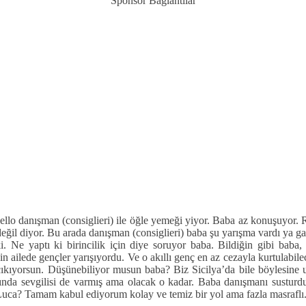
Sponsor Bağlantılar
ello danışman (consiglieri) ile öğle yemeği yiyor. Baba az konuşuyor. Rak
 değil diyor. Bu arada danışman (consiglieri) baba şu yarışma vardı ya 
 Ne yaptı ki birincilik için diye soruyor baba. Bildiğin gibi baba
 ailede gençler yarışıyordu. Ve o akıllı genç en az cezayla kurtulabil
çıkıyorsun. Düşünebiliyor musun baba? Biz Sicilya’da bile böylesin
Yanında sevgilisi de varmış ama olacak o kadar. Baba danışmanı susturd
 Luca? Tamam kabul ediyorum kolay ve temiz bir yol ama fazla masraflı