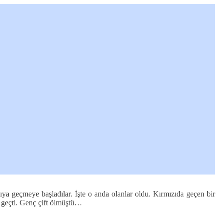
rşıya geçmeye başladılar. İşte o anda olanlar oldu. Kırmızıda geçen bir
k geçti. Genç çift ölmüştü…