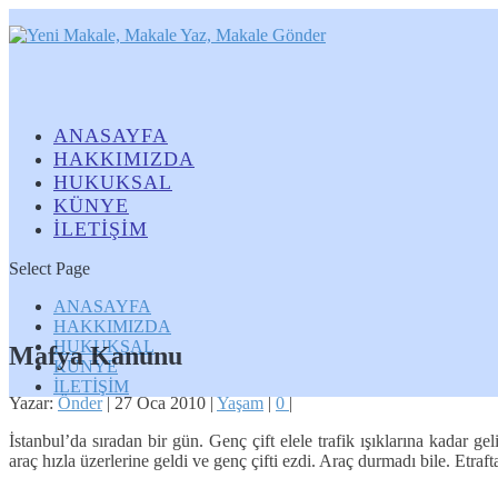
ANASAYFA
HAKKIMIZDA
HUKUKSAL
KÜNYE
İLETİŞİM
Select Page
ANASAYFA
HAKKIMIZDA
HUKUKSAL
Mafya Kanunu
KÜNYE
İLETİŞİM
Yazar:
Önder
|
27 Oca 2010
|
Yaşam
|
0
|
İstanbul’da sıradan bir gün. Genç çift elele trafik ışıklarına kadar g
araç hızla üzerlerine geldi ve genç çifti ezdi. Araç durmadı bile. Etr