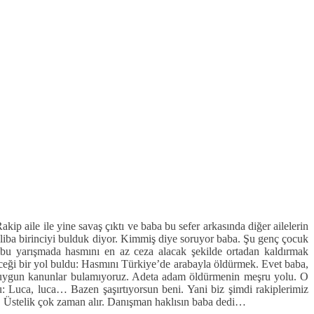
ip aile ile yine savaş çıktı ve baba bu sefer arkasında diğer ailelerin
galiba birinciyi bulduk diyor. Kimmiş diye soruyor baba. Şu genç çocuk
, bu yarışmada hasmını en az ceza alacak şekilde ortadan kaldırmak
eceği bir yol buldu: Hasmını Türkiye’de arabayla öldürmek. Evet baba,
e uygun kanunlar bulamıyoruz. Adeta adam öldürmenin meşru yolu. O
u: Luca, luca… Bazen şaşırtıyorsun beni. Yani biz şimdi rakiplerimiz
. Üstelik çok zaman alır. Danışman haklısın baba dedi…