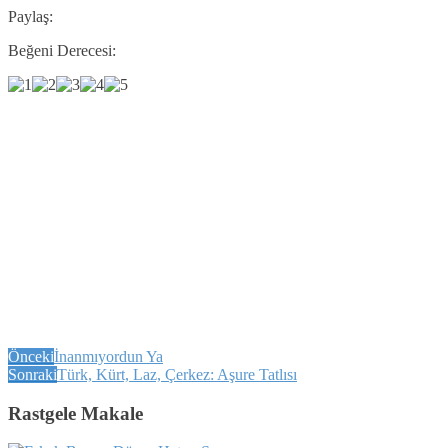
Paylaş:
Beğeni Derecesi:
Önceki
İnanmıyordun Ya
Sonraki
Türk, Kürt, Laz, Çerkez: Aşure Tatlısı
Rastgele Makale