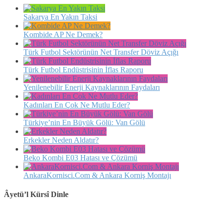
Sakarya En Yakın Taksi
Kombide AP Ne Demek?
Türk Futbol Sektörünün Net Transfer Döviz Açığı
Türk Futbol Endüstrisinin İflas Raporu
Yenilenebilir Enerji Kaynaklarının Faydaları
Kadınları En Çok Ne Mutlu Eder?
Türkiye’nin En Büyük Gölü: Van Gölü
Erkekler Neden Aldatır?
Beko Kombi E03 Hatası ve Çözümü
AnkaraKornisci.Com & Ankara Korniş Montajı
Âyetü’l Kürsî Dinle