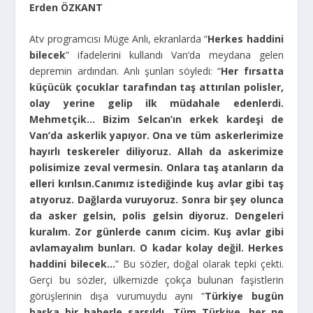
Erden ÖZKANT
Atv programcısı Müge Anlı, ekranlarda “
Herkes haddini
bilecek
” ifadelerini kullandı Van’da meydana gelen
depremin ardından. Anlı şunları söyledi: “
Her fırsatta
küçücük çocuklar tarafından taş attırılan polisler,
olay yerine gelip ilk müdahale edenlerdi.
Mehmetçik… Bizim Selcan’ın erkek kardeşi de
Van’da askerlik yapıyor. Ona ve tüm askerlerimize
hayırlı teskereler diliyoruz. Allah da askerimize
polisimize zeval vermesin. Onlara taş atanların da
elleri kırılsın.
Canımız istediğinde kuş avlar gibi taş
atıyoruz. Dağlarda vuruyoruz. Sonra bir şey olunca
da asker gelsin, polis gelsin diyoruz. Dengeleri
kuralım. Zor günlerde canım cicim. Kuş avlar gibi
avlamayalım bunları. O kadar kolay değil. Herkes
haddini bilecek…
” Bu sözler, doğal olarak tepki çekti.
Gerçi bu sözler, ülkemizde çokça bulunan faşistlerin
görüşlerinin dışa vurumuydu aynı “
Türkiye bugün
başka bir haberle sarsıldı. Tüm Türkiye, her ne