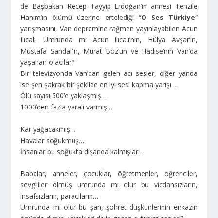
de Başbakan Recep Tayyip Erdoğan’ın annesi Tenzile
Hanım’ın ölümü üzerine ertelediği “
O Ses Türkiye
”
yarışmasını, Van depremine rağmen yayınlayabilen Acun
Ilıcalı. Umrunda mı Acun Ilıcalı’nın, Hülya Avşar’ın,
Mustafa Sandal’ın, Murat Boz’un ve Hadise’nin Van’da
yaşanan o acılar?
Bir televizyonda Van’dan gelen acı sesler, diğer yanda
ise şen şakrak bir şekilde en iyi sesi kapma yarışı…
Ölü sayısı 500’e yaklaşmış…
1000’den fazla yaralı varmış…
Kar yağacakmış…
Havalar soğukmuş…
İnsanlar bu soğukta dışarıda kalmışlar…
Babalar, anneler, çocuklar, öğretmenler, öğrenciler,
sevgililer ölmüş umrunda mı olur bu vicdansızların,
insafsızların, paracıların…
Umrunda mı olur bu şan, şöhret düşkünlerinin enkazın