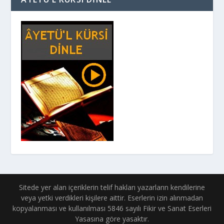
Sitede yer alan içeriklerin telif hakları yazarların kendilerine
veya yetki verdikleri kişilere aittir. Eserlerin izin alınmadan
kopyalanması ve kullanılması 5846 sayılı Fikir ve Sanat Eserleri
Yasasına göre yasaktır.