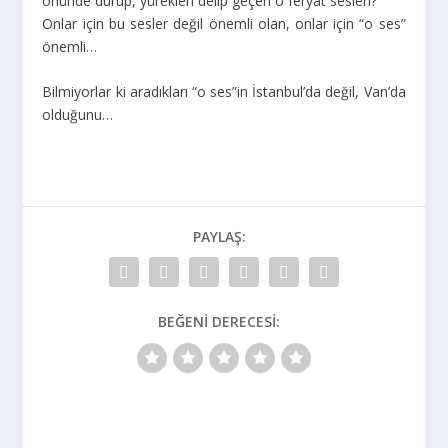
önünde durup, yürekleri delip geçen o feryat sesleri?
Onlar için bu sesler değil önemli olan, onlar için “o ses”
önemli…
Bilmiyorlar ki aradıkları “o ses”in İstanbul’da değil, Van’da
olduğunu…
PAYLAŞ:
BEĞENI DERECESI: