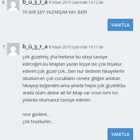
b_ü_ş_r_a
8 Nisan 2010 üzerinde 16:12 de
İYİ BİR ŞEY YAZMIŞIM VAY BE!!!!
YANITLA
b_ü_ş_r_a
8 Nisan 2010 üzerinde 16:11 de
çok güzelmiş yha herkese bu siteyi tavsiye
edeceğim.bu kitapları yazan kişiye ise çok teşekür
ederim.çok güzel çok…ben nur dedenin hikayelerini
okudum.en çok cocukların cenete gitiğini anlatan
hikayeyi beğendim.ama yinede hepsi çok güzeldi.bu
arada islam dinine ait bir kitap var onun ismi ise
yolarda okumanızı tavsiye ederim.
nice günlere…
çok teşekürler…
YANITLA