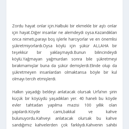
Zordu hayat onlar için.Halbuki bir ekmekle bir aştı onlar
için hayat.Diğer insanlar ne alemdeydi oysa.Kazandıkları
onca nimeti,parayı boş işlerle harcıyorlar ve en önemlisi
şükretmiyorlardı.Oysa köylü için şükür ALLAHA bir
teşekkür bir yaklaşmaydı.Bunun bilincindeydi
köylü.Yağmayan yağmurdan sonra bile şükretmeyi
bırakmamışlar buna da şükür demişlerdi.Elinde olup da
şükretmeyen insanlardan olmaktansa böyle bir kul
olmayı tercih etmişlerdi.
Halkın yaşadığı beldeyi anlatacak olursak Urfa’nın şirin
küçük bir köyüydü yaşadıkları yer. 40 haneli bu köyde
evler tahtadan yapılma mazisi 100 yıllık olan
yapılardı.Köyde cami,bakkal ve kahve
bulunuyordu.Kahveyi anlatacak olursak bu kahve
sandığımız kahvelerden çok farklıydı.Kahvenin sahibi