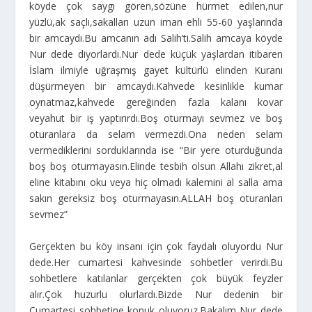
köyde çok saygı gören,sözüne hürmet edilen,nur
yüzlü,ak saçlı,sakalları uzun iman ehli 55-60 yaşlarında
bir amcaydı.Bu amcanın adı Salih’ti.Salih amcaya köyde
Nur dede diyorlardı.Nur dede küçük yaşlardan itibaren
İslam ilmiyle uğraşmış gayet kültürlü elinden Kuranı
düşürmeyen bir amcaydı.Kahvede kesinlikle kumar
oynatmaz,kahvede gereğinden fazla kalanı kovar
veyahut bir iş yaptırırdı.Boş oturmayı sevmez ve boş
oturanlara da selam vermezdi.Ona neden selam
vermediklerini sorduklarında ise “Bir yere oturduğunda
boş boş oturmayasın.Elinde tesbih olsun Allahı zikret,al
eline kitabını oku veya hiç olmadı kalemini al salla ama
sakın gereksiz boş oturmayasın.ALLAH boş oturanları
sevmez”
Gerçekten bu köy insanı için çok faydalı oluyordu Nur
dede.Her cumartesi kahvesinde sohbetler verirdi.Bu
sohbetlere katılanlar gerçekten çok büyük feyzler
alır.Çok huzurlu olurlardı.Bizde Nur dedenin bir
Cumartesi sohbetine konuk oluyoruz.Bakalım Nur dede