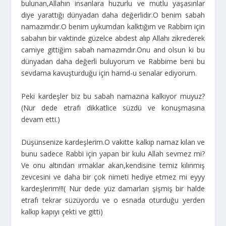
bulunan,Allahın insanlara huzurlu ve mutlu yaşasınlar
diye yarattığı dünyadan daha değerlidir.O benim sabah
namazımdır.O benim uykumdan kalktığım ve Rabbim için
sabahın bir vaktinde güzelce abdest alıp Allahı zikrederek
camiye gittiğim sabah namazımdır.Onu and olsun ki bu
dünyadan daha değerli buluyorum ve Rabbime beni bu
sevdama kavuşturduğu için hamd-u senalar ediyorum.
Peki kardeşler biz bu sabah namazına kalkıyor muyuz?
(Nur dede etrafı dikkatlice süzdü ve konuşmasına
devam etti.)
Düşünsenize kardeşlerim.O vakitte kalkıp namaz kılan ve
bunu sadece Rabbi için yapan bir kulu Allah sevmez mi?
Ve onu altından ırmaklar akan,kendisine temiz kılınmış
zevcesini ve daha bir çok nimeti hediye etmez mi eyyy
kardeşlerim!!!( Nur dede yüz damarları şişmiş bir halde
etrafı tekrar süzüyordu ve o esnada oturduğu yerden
kalkıp kapıyı çekti ve gitti)