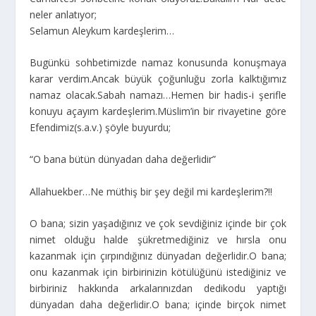
neler anlatıyor;
Selamun Aleykum kardeşlerim…
Bugünkü sohbetimizde namaz konusunda konuşmaya
karar verdim.Ancak büyük çoğunluğu zorla kalktığımız
namaz olacak.Sabah namazı…Hemen bir hadis-i şerifle
konuyu açayım kardeşlerim.Müslim’in bir rivayetine göre
Efendimiz(s.a.v.) şöyle buyurdu;
“O bana bütün dünyadan daha değerlidir”
Allahuekber…Ne müthiş bir şey değil mi kardeşlerim?!!
O bana; sizin yaşadığınız ve çok sevdiğiniz içinde bir çok
nimet olduğu halde şükretmediğiniz ve hırsla onu
kazanmak için çırpındığınız dünyadan değerlidir.O bana;
onu kazanmak için birbirinizin kötülüğünü istediğiniz ve
birbiriniz hakkında arkalarınızdan dedikodu yaptığı
dünyadan daha değerlidir.O bana; içinde birçok nimet