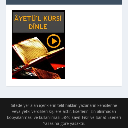
Sitede yer alan içeriklerin telif hakları yazarların kendilerine
veya yetki verdikleri kişilere aittir. Eserlerin izin alınmadan
kopyalanması ve kullanılması 5846 sayılı Fikir ve Sanat Eserleri
Yasasına göre yasaktır.