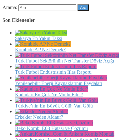
Arama:
Son Eklenenler
Sakarya En Yakın Taksi
Kombide AP Ne Demek?
Türk Futbol Sektörünün Net Transfer Döviz Açığı
Türk Futbol Endüstrisinin İflas Raporu
Yenilenebilir Enerji Kaynaklarının Faydaları
Kadınları En Çok Ne Mutlu Eder?
Türkiye’nin En Büyük Gölü: Van Gölü
Erkekler Neden Aldatır?
Beko Kombi E03 Hatası ve Çözümü
AnkaraKornisci.Com & Ankara Korniş Montajı