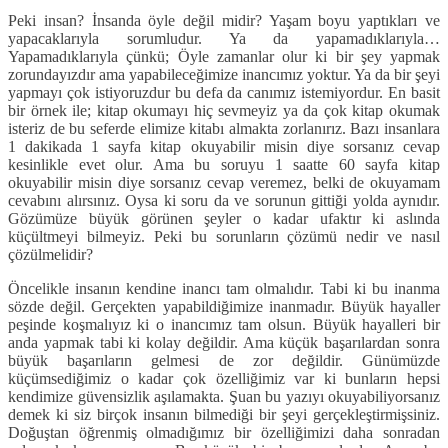
Peki insan? İnsanda öyle değil midir? Yaşam boyu yaptıkları ve
yapacaklarıyla sorumludur. Ya da yapamadıklarıyla…
Yapamadıklarıyla çünkü; Öyle zamanlar olur ki bir şey yapmak
zorundayızdır ama yapabileceğimize inancımız yoktur. Ya da bir şeyi
yapmayı çok istiyoruzdur bu defa da canımız istemiyordur. En basit
bir örnek ile; kitap okumayı hiç sevmeyiz ya da çok kitap okumak
isteriz de bu seferde elimize kitabı almakta zorlanırız. Bazı insanlara
1 dakikada 1 sayfa kitap okuyabilir misin diye sorsanız cevap
kesinlikle evet olur. Ama bu soruyu 1 saatte 60 sayfa kitap
okuyabilir misin diye sorsanız cevap veremez, belki de okuyamam
cevabını alırsınız. Oysa ki soru da ve sorunun gittiği yolda aynıdır.
Gözümüze büyük görünen şeyler o kadar ufaktır ki aslında
küçültmeyi bilmeyiz. Peki bu sorunların çözümü nedir ve nasıl
çözülmelidir?
Öncelikle insanın kendine inancı tam olmalıdır. Tabi ki bu inanma
sözde değil. Gerçekten yapabildiğimize inanmadır. Büyük hayaller
peşinde koşmalıyız ki o inancımız tam olsun. Büyük hayalleri bir
anda yapmak tabi ki kolay değildir. Ama küçük başarılardan sonra
büyük başarıların gelmesi de zor değildir. Günümüzde
küçümsediğimiz o kadar çok özelliğimiz var ki bunların hepsi
kendimize güvensizlik aşılamakta. Şuan bu yazıyı okuyabiliyorsanız
demek ki siz birçok insanın bilmediği bir şeyi gerçekleştirmişsiniz.
Doğuştan öğrenmiş olmadığımız bir özelliğimizi daha sonradan