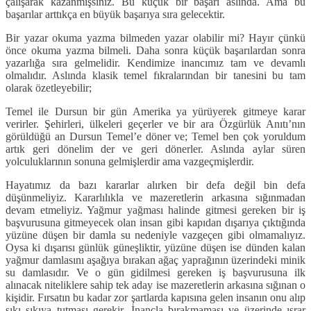
çalışarak kazanmışsınız. Bu küçük bir başarı aslında. Ama bu
başarılar arttıkça en büyük başarıya sıra gelecektir.
Bir yazar okuma yazma bilmeden yazar olabilir mi? Hayır çünkü
önce okuma yazma bilmeli. Daha sonra küçük başarılardan sonra
yazarlığa sıra gelmelidir. Kendimize inancımız tam ve devamlı
olmalıdır. Aslında klasik temel fıkralarından bir tanesini bu tam
olarak özetleyebilir;
Temel ile Dursun bir gün Amerika ya yürüyerek gitmeye karar
verirler. Şehirleri, ülkeleri geçerler ve bir ara Özgürlük Anıtı’nın
görüldüğü an Dursun Temel’e döner ve; Temel ben çok yoruldum
artık geri dönelim der ve geri dönerler. Aslında aylar süren
yolculuklarının sonuna gelmişlerdir ama vazgeçmişlerdir.
Hayatımız da bazı kararlar alırken bir defa değil bin defa
düşünmeliyiz. Kararlılıkla ve mazeretlerin arkasına sığınmadan
devam etmeliyiz. Yağmur yağması halinde gitmesi gereken bir iş
başvurusuna gitmeyecek olan insan gibi kapıdan dışarıya çıktığında
yüzüne düşen bir damla su nedeniyle vazgeçen gibi olmamalıyız.
Oysa ki dışarısı günlük güneşliktir, yüzüne düşen ise dünden kalan
yağmur damlasını aşağıya bırakan ağaç yaprağının üzerindeki minik
su damlasıdır. Ve o gün gidilmesi gereken iş başvurusuna ilk
alınacak niteliklere sahip tek aday ise mazeretlerin arkasına sığınan o
kişidir. Fırsatın bu kadar zor şartlarda kapısına gelen insanın onu alıp
sıkı sıkıya tutması gerekir. İnançla bırakmaması ve üzerinde ısrar