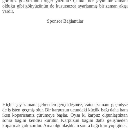
görürüz gökyüzünün diğer yüzünü? Çünkü her şeyin bir zamanı
olduğu gibi gökyüzünün de kusursuzca ayarlanmış bir zaman akışı
vardır.
Sponsor Bağlantılar
Hiçbir şey zamanı gelmeden gerçekleşmez, zaten zamanı geçmişse
de iş işten geçmiş olur. Bir karpuzun ucundaki küçük bağı daha ham
iken koparırsanız çürümeye başlar. Oysa ki karpuz olgunlaştıktan
sonra bağını kendisi kurutur. Karpuzun bağını daha gelişmeden
koparmak çok zordur. Ama olgunlaştıktan sonra bağı kuruyup gider.