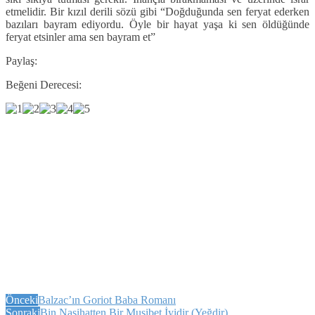
etmelidir. Bir kızıl derili sözü gibi “Doğduğunda sen feryat ederken
bazıları bayram ediyordu. Öyle bir hayat yaşa ki sen öldüğünde
feryat etsinler ama sen bayram et”
Paylaş:
Beğeni Derecesi:
Önceki
Balzac’ın Goriot Baba Romanı
Sonraki
Bin Nasihatten Bir Musibet İyidir (Yeğdir)