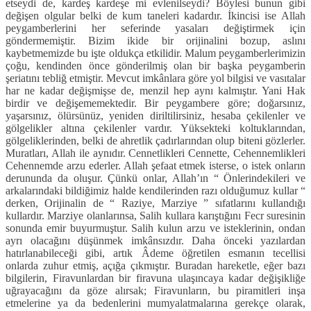
etseydi de, kardeş kardeşe mi evlenilseydi? Böylesi bunun gibi
değişen olgular belki de kum taneleri kadardır. İkincisi ise Allah
peygamberlerini her seferinde yasaları değiştirmek için
göndermemiştir. Bizim ikide bir orijinalini bozup, aslını
kaybetmemizde bu işte oldukça etkilidir. Malum peygamberlerimizin
çoğu, kendinden önce gönderilmiş olan bir başka peygamberin
şeriatını tebliğ etmiştir. Mevcut imkânlara göre yol bilgisi ve vasıtalar
har ne kadar değişmişse de, menzil hep aynı kalmıştır. Yani Hak
birdir ve değişememektedir. Bir peygambere göre; doğarsınız,
yaşarsınız, ölürsünüz, yeniden diriltilirsiniz, hesaba çekilenler ve
gölgelikler altına çekilenler vardır. Yüksekteki koltuklarından,
gölgeliklerinden, belki de ahretlik çadırlarından olup biteni gözlerler.
Muratları, Allah ile aynıdır. Cennetlikleri Cennette, Cehennemlikleri
Cehennemde arzu ederler. Allah şefaat etmek isterse, o istek onların
derununda da oluşur. Çünkü onlar, Allah’ın “ Önlerindekileri ve
arkalarındaki bildiğimiz halde kendilerinden razı olduğumuz kullar “
derken, Orijinalin de “ Raziye, Marziye ” sıfatlarını kullandığı
kullardır. Marziye olanlarınsa, Salih kullara karıştığını Fecr suresinin
sonunda emir buyurmuştur. Salih kulun arzu ve isteklerinin, ondan
ayrı olacağını düşünmek imkânsızdır. Daha önceki yazılardan
hatırlanabileceği gibi, artık Âdeme öğretilen esmanın tecellisi
onlarda zuhur etmiş, açığa çıkmıştır. Buradan hareketle, eğer bazı
bilgilerin, Firavunlardan bir firavuna ulaşıncaya kadar değişikliğe
uğrayacağını da göze alırsak; Firavunların, bu piramitleri inşa
etmelerine ya da bedenlerini mumyalatmalarına gerekçe olarak,