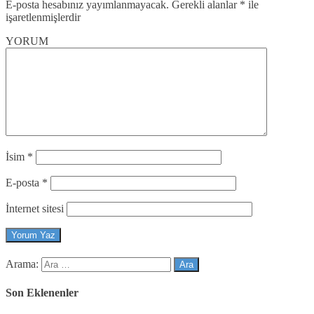
E-posta hesabınız yayımlanmayacak.
Gerekli alanlar
*
ile
işaretlenmişlerdir
YORUM
İsim
*
E-posta
*
İnternet sitesi
Arama:
Son Eklenenler