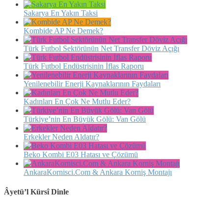
Sakarya En Yakın Taksi
Kombide AP Ne Demek?
Türk Futbol Sektörünün Net Transfer Döviz Açığı
Türk Futbol Endüstrisinin İflas Raporu
Yenilenebilir Enerji Kaynaklarının Faydaları
Kadınları En Çok Ne Mutlu Eder?
Türkiye’nin En Büyük Gölü: Van Gölü
Erkekler Neden Aldatır?
Beko Kombi E03 Hatası ve Çözümü
AnkaraKornisci.Com & Ankara Korniş Montajı
Âyetü’l Kürsî Dinle