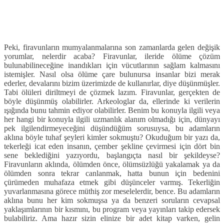
Peki, firavunların mumyalanmalarına son zamanlarda gelen değişik
yorumlar, nelerdir acaba? Firavunlar, ileride ölüme çözüm
bulunabilineceğine inandıkları için vücutlarının sağlam kalmasını
istemişler. Nasıl olsa ölüme çare bulunursa insanlar bizi merak
ederler, devalarını bizim üzerimizde de kullanırlar, diye düşünmüşler.
Tabi ölüleri diriltmeyi de çözmek lazım. Firavunlar, gerçekten de
böyle düşünmüş olabilirler. Arkeologlar da, ellerinde ki verilerin
ışığında bunu tahmin ediyor olabilirler. Benim bu konuyla ilgili veya
her hangi bir konuyla ilgili uzmanlık alanım olmadığı için, dünyayı
pek ilgilendirmeyeceğini düşündüğüm sorusuysa, bu adamların
aklına böyle tuhaf şeyleri kimler sokmuştu? Okuduğum bir yazı da,
tekerleği icat eden insanın, çember şekline çevirmesi için dört bin
sene beklediğini yazıyordu, başlangıçta nasıl bir şekildeyse?
Firavunların aklında, ölümden önce, ölümsüzlüğü yakalamak ya da
ölümden sonra tekrar canlanmak, hatta bunun için bedenini
çürümeden muhafaza etmek gibi düşünceler varmış. Tekerliğin
yuvarlanmasına görece müthiş zor meselelerdir, bence. Bu adamların
aklına bunu her kim sokmuşsa ya da benzeri soruların cevapsal
yaklaşımlarının bir kısmını, bu program veya yayınları takip edersek
bulabiliriz. Ama hazır sizin elinize bir adet kitap varken, gelin