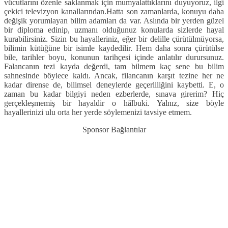
vücutlarını özenle saklanmak için mumyalattıklarını duyuyoruz, ilgi
çekici televizyon kanallarından.
Hatta son zamanlarda, konuyu daha
değişik yorumlayan bilim adamları da var. Aslında bir yerden güzel
bir diploma edinip, uzmanı olduğunuz konularda sizlerde hayal
kurabilirsiniz. Sizin bu hayalleriniz, eğer bir delille çürütülmüyorsa,
bilimin kütüğüne bir isimle kaydedilir. Hem daha sonra çürütülse
bile, tarihler boyu, konunun tarihçesi içinde anlatılır durursunuz.
Falancanın tezi kayda değerdi, tam bilmem kaç sene bu bilim
sahnesinde böylece kaldı. Ancak, filancanın karşıt tezine her ne
kadar dirense de, bilimsel deneylerde geçerliliğini kaybetti. E, o
zaman bu kadar bilgiyi neden ezberlerde, sınava girerim? Hiç
gerçekleşmemiş bir hayaldir o hâlbuki. Yalnız, size böyle
hayallerinizi ulu orta her yerde söylemenizi tavsiye etmem.
Sponsor Bağlantılar