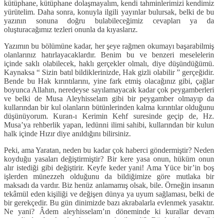
kütüphane, kütüphane dolaşmayalım, kendi tahminlerimizi kendimiz
yürütelim. Daha sonra, konuyla ilgili yayınlar bulursak, belki de bu
yazının sonuna doğru bulabileceğimiz cevapları ya da
oluşturacağımız tezleri onunla da kıyaslarız.
Yazımın bu bölümüne kadar, her şeye rağmen okumayı başarabilmiş
olanlarınız hatırlayacaklardır. Benim bu ve benzeri meselelerin
içinde saklı olabilecek, haklı gerçekler olmalı, diye düşündüğümü.
Kaynaksa “ Sizin batıl bildiklerinizde, Hak gizli olabilir ” gerçeğidir.
Bende bu Hak kırıntılarını, yine fark etmiş olacağınız gibi, çağlar
boyunca Allahın, neredeyse sayılamayacak kadar çok peygamberleri
ve belki de Musa Aleyhisselam gibi bir peygamber olmayıp da
kullarından bir kul olanların bütünlerinden kalma kırıntılar olduğunu
düşünüyorum. Kuran-ı Kerimin Kehf suresinde geçip de, Hz.
Musa’ya rehberlik yapan, ledünni ilimi sahibi, kullarından bir kulun
halk içinde Hızır diye anıldığını bilirsiniz.
Peki, ama Yaratan, neden bu kadar çok haberci göndermiştir? Neden
koyduğu yasaları değiştirmiştir? Bir kere yasa onun, hüküm onun
alır istediği gibi değiştirir. Keyfe keder yani! Ama Yüce bir’in boş
işlerden münezzeh olduğunu da bildiğimize göre mutlaka bir
maksadı da vardır. Biz henüz anlamamış olsak, bile. Örneğin insanın
tekâmül eden kişiliği ve değişen dünya ya uyum sağlaması, belki de
bir gerekçedir. Bu gün dinimizde bazı akrabalarla evlenmek yasaktır.
Ne yani? Âdem aleyhisselam’ın döneminde ki kurallar devam