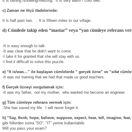
It is raining /snowing/freezing.
It is very warm / cold /wet.
c) Zaman ne ölçü ifadelerinde:
It is half past two.
.
It is fifteen miles to our village.
d) Cümlede takip eden “mastar” veya “yan cümleye referans ver
-It is easy enough to talk.
-İt was clear that he didn’t want to come.
-I take it for granted that she will stay with us.
-I find it difficult to solve this puzzle.
e) “It is/was…” ile başlayan cümlelerde “ gerçek özne” ve “sıfat cüml
-It was our training that we had that made us good teachers.
f) Gerçek özneyi vurgulamak için:
-It was my father,
not my mother,
who wanted me become an engineer.
g) Tüm cümleye referans vermek için:
-She has saved my life.
I will never forget it.
h) “Say, thınk, hope, believe, suppose, expect, hear, tell, imagine, fear,
gibi fiillerden sonra “SO”, ”IT” yerine kullanılabilir.
Will you pass your exam?