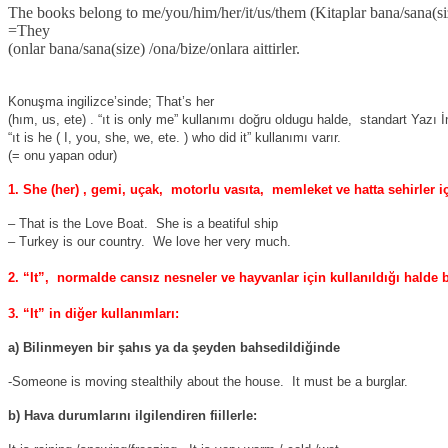
The books belong to me/you/him/her/it/us/them (Kitaplar bana/sana(size
=They
(onlar bana/sana(size) /ona/bize/onlara aittirler.
Konuşma ingilizce’sinde; That’s her
(hım, us, ete) . “ıt is only me” kullanımı doğru oldugu halde,
standart Yazı İ
“ıt is he ( I, you, she, we, ete. ) who did it” kullanımı varır.
(= onu yapan odur)
1. She (her) , gemi, uçak,
motorlu vasıta,
memleket ve hatta sehirler iç
– That is the Love Boat.
She is a beatiful ship
– Turkey is our country.
We love her very much.
2. “It”,
normalde cansız nesneler ve hayvanlar için kullanıldığı halde be
3. “It” in diğer kullanımları:
a) Bilinmeyen bir şahıs ya da şeyden bahsedildiğinde
-Someone is moving stealthily about the house.
It must be a burglar.
b) Hava durumlarını ilgilendiren fiillerle: