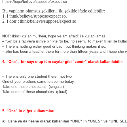
I thınk/hope/believe/suppose/expect so
Bu yapıların olumsuz şekilleri,
iki şekilde ifade edilebilir:
1. I thınk/believe/suppose/expect so.
2. I don’t thınk/believe/suppose/expect so
NOT:
İkinci kullanım, “hear, hope ve am afraid” ile kullanılamaz.
– “So” bir sıfat veya isimle birlikte “to be,
to seem,
to make” fiilleri ile kullan
– There is nothing either good or bad,
but thinking makes it so.
– She has been a teacher there for more than fifteen years and I hope she wi
4. “One”,
bir sayı olup tüm sayılar gibi “zamir” olarak kullanılabilir.
– There is only one student there,
not two
One of your brothers came to see me today.
Take one these chocolates. (singular)
Take some of these chocolates. (plural)
5. ”One” in diğer kullanımları:
a)
Özne ya da nesne olarak kullanılan “ONE” in “ONES” ve “ONE SELF”