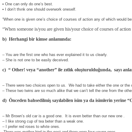
• One can only do one’s best.
• I don’t thınk one should overwork oneself.
“When one is given one’s choice of courses of action any of which would b
“When someone is/you are given his/your choice of courses of action
b)
Herhangi bir kimse anlamında:
– You are the first one who has ever explained it to us clearly.
– She is not one to be easily deceived.
c)
“ Other! veya “another” ile zıtlık oluşturulduğunda,
sayı anla
– There were two choices open to us.
We had to take either the one or the 
– These two twins are so much alike that we can’t tell the one from the othe
d)
Önceden bahsedilmiş sayılabilen isim ya da isimlerin yerine
– Mr Brown’s old car is a good one.
It is even better than our new one .
– I like strong cup of tea beter than a weak one.
– I prefer red roses to whıte ones.
-There was mother bird in the nest and there were four young ones.