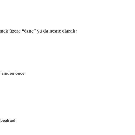
mek üzere “özne” ya da nesne olarak:
e”sinden önce:
 beafraid