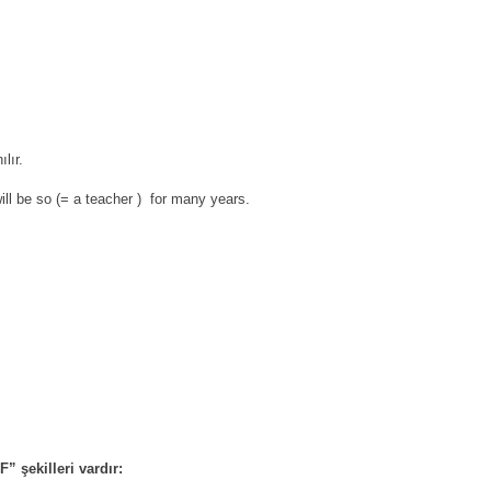
ılır.
ll be so (= a teacher )
for many years.
 şekilleri vardır: