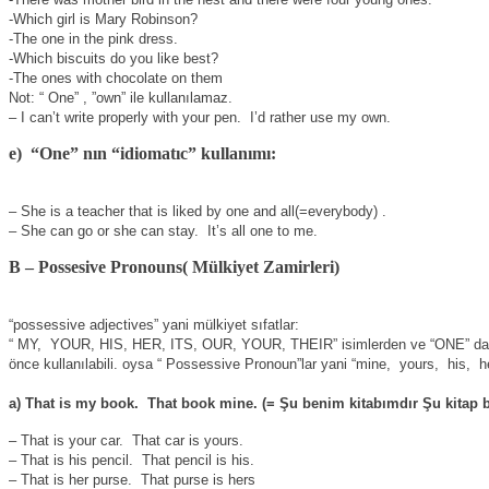
-Which girl is Mary Robinson?
-The one in the pink dress.
-Which biscuits do you like best?
-The ones with chocolate on them
Not: “ One” , ”own” ile kullanılamaz.
– I can’t write properly with your pen.
I’d rather use my own.
e)
“One” nın “idiomatıc” kullanımı:
– She is a teacher that is liked by one and all(=everybody) .
– She can go or she can stay.
It’s all one to me.
B – Possesive Pronouns( Mülkiyet Zamirleri)
“possessive adjectives” yani mülkiyet sıfatlar:
“ MY,
YOUR, HIS, HER, ITS, OUR, YOUR, THEIR” isimlerden ve “ONE” d
önce kullanılabili. oysa “ Possessive Pronoun”lar yani “mine,
yours,
his,
h
a) That is my book.
That book mine. (= Şu benim kitabımdır Şu kitap b
– That is your car.
That car is yours.
– That is his pencil.
That pencil is his.
– That is her purse.
That purse is hers