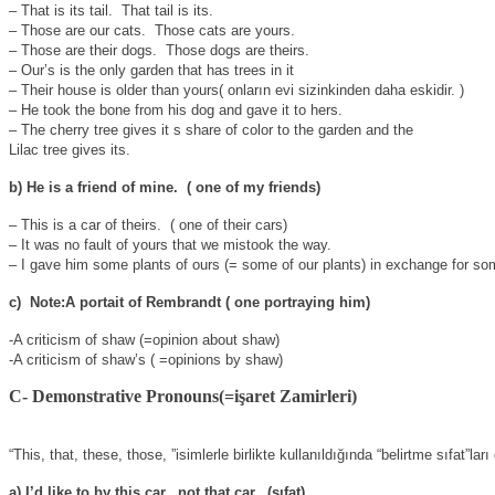
– That is its tail.
That tail is its.
– Those are our cats.
Those cats are yours.
– Those are their dogs.
Those dogs are theirs.
– Our’s is the only garden that has trees in it
– Their house is older than yours( onların evi sizinkinden daha eskidir. )
– He took the bone from his dog and gave it to hers.
– The cherry tree gives it s share of color to the garden and the
Lilac tree gives its.
b) He is a friend of mine.
( one of my friends)
– This is a car of theirs.
( one of their cars)
– It was no fault of yours that we mistook the way.
– I gave him some plants of ours (= some of our plants) in exchange for som
c)
Note:A portait of Rembrandt ( one portraying him)
-A criticism of shaw (=opinion about shaw)
-A criticism of shaw’s ( =opinions by shaw)
C- Demonstrative Pronouns(=işaret Zamirleri)
“This, that, these, those, ”isimlerle birlikte kullanıldığında “belirtme sıfat”lar
a) I’d like to by this car,
not that car.
(sıfat)