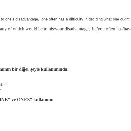
e to one’s disadvantage,
one often has a difficulty in deciding what one ought 
 any of which would be to his/your disadvantage,
he/you often has/hav
mının bir diğer şeyle kullanımında:
other
r.
 “ONE” ve ONES” kullanımı: