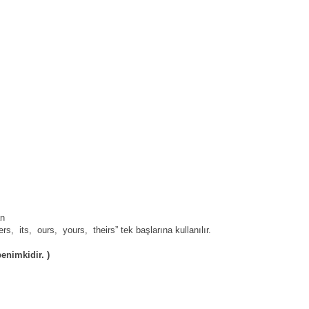
an
ers,
its,
ours,
yours,
theirs” tek başlarına kullanılır.
enimkidir. )