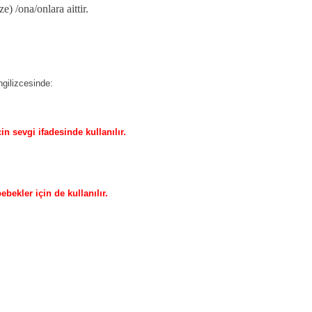
) /ona/onlara aittir.
ngilizcesinde:
in sevgi ifadesinde kullanılır.
bekler için de kullanılır.