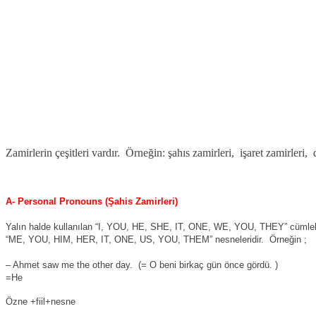
Zamirlerin çeşitleri vardır.
Örneğin: şahıs zamirleri,
işaret zamirleri,
A- Personal Pronouns (Şahis Zamirleri)
Yalın halde kullanılan “I, YOU, HE, SHE, IT, ONE, WE, YOU, THEY” cümlele
“ME, YOU, HIM, HER, IT, ONE, US, YOU, THEM” nesneleridir.
Örneğin ;
– Ahmet saw me the other day.
(= O beni birkaç gün önce gördü. )
=He
Özne +fiil+nesne