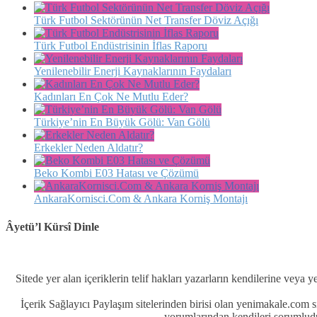
Türk Futbol Sektörünün Net Transfer Döviz Açığı
Türk Futbol Endüstrisinin İflas Raporu
Yenilenebilir Enerji Kaynaklarının Faydaları
Kadınları En Çok Ne Mutlu Eder?
Türkiye’nin En Büyük Gölü: Van Gölü
Erkekler Neden Aldatır?
Beko Kombi E03 Hatası ve Çözümü
AnkaraKornisci.Com & Ankara Korniş Montajı
Âyetü’l Kürsî Dinle
Sitede yer alan içeriklerin telif hakları yazarların kendilerine veya y
İçerik Sağlayıcı Paylaşım sitelerinden birisi olan yenimakale.com
yorumlarından kendileri sorumludu