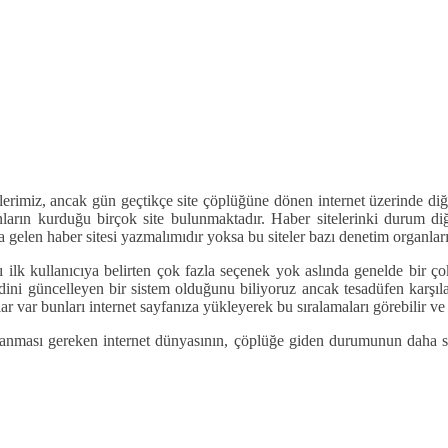
ilerimiz, ancak gün geçtikçe site çöplüğüne dönen internet üzerinde di
arın kurduğu birçok site bulunmaktadır. Haber sitelerinki durum diğe
elen haber sitesi yazmalımıdır yoksa bu siteler bazı denetim organları
şını ilk kullanıcıya belirten çok fazla seçenek yok aslında genelde bir ç
ni güncelleyen bir sistem olduğunu biliyoruz ancak tesadüfen karşılaşt
r var bunları internet sayfanıza yükleyerek bu sıralamaları görebilir ve site
hatırlanması gereken internet dünyasının, çöplüğe giden durumunun daha 