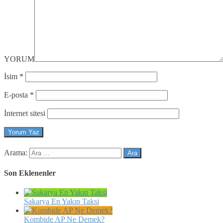
YORUM
İsim
*
E-posta
*
İnternet sitesi
Arama:
Son Eklenenler
Sakarya En Yakın Taksi
Kombide AP Ne Demek?