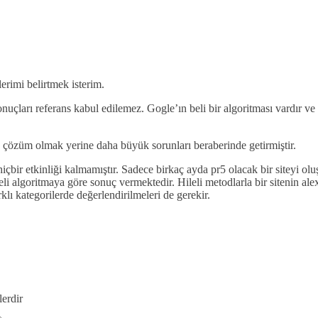
erimi belirtmek isterim.
uçları referans kabul edilemez. Gogle’ın beli bir algoritması vardır ve b
e çözüm olmak yerine daha büyük sorunları beraberinde getirmiştir.
hiçbir etkinliği kalmamıştır. Sadece birkaç ayda pr5 olacak bir siteyi ol
 beli algoritmaya göre sonuç vermektedir. Hileli metodlarla bir sitenin 
rklı kategorilerde değerlendirilmeleri de gerekir.
lerdir