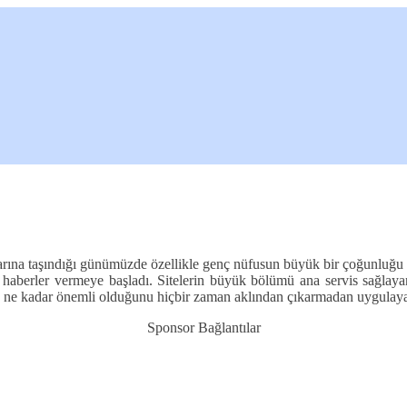
larına taşındığı günümüzde özellikle genç nüfusun büyük bir çoğunluğu ar
 haberler vermeye başladı. Sitelerin büyük bölümü ana servis sağlayan s
n ne kadar önemli olduğunu hiçbir zaman aklından çıkarmadan uygulayar
Sponsor Bağlantılar