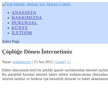
ANASAYFA
HAKKIMIZDA
HUKUKSAL
KÜNYE
İLETİŞİM
Select Page
Çöplüğe Dönen İnternetimiz
Yazar:
gokhancerci
|
15 Ara 2012
|
Genel
|
1
|
Haber dünyasının hızlı bir şekilde gazete sayfalarından internet sayfa
Bu paralelde kurulan internet haber siteleri kullanıcılarına dünyadan
süzerek tarafsız ve herkese eşit mesafede durarak ve haber aktarmanı