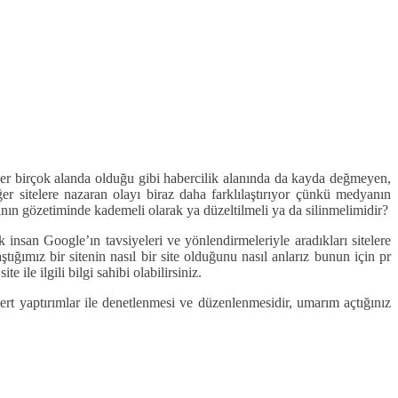
ğer birçok alanda olduğu gibi habercilik alanında da kayda değmeyen,
r sitelere nazaran olayı biraz daha farklılaştırıyor çünkü medyanın
nın gözetiminde kademeli olarak ya düzeltilmeli ya da silinmelimidir?
ok insan Google’ın tavsiyeleri ve yönlendirmeleriyle aradıkları sitelere
ığımız bir sitenin nasıl bir site olduğunu nasıl anlarız bunun için pr
 ile ilgili bilgi sahibi olabilirsiniz.
sert yaptırımlar ile denetlenmesi ve düzenlenmesidir, umarım açtığınız