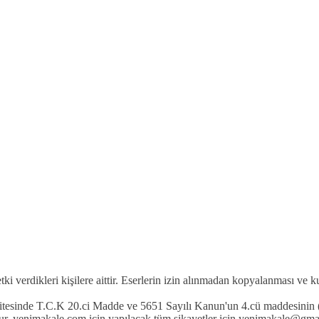
etki verdikleri kişilere aittir. Eserlerin izin alınmadan kopyalanması ve 
 sitesinde T.C.K 20.ci Madde ve 5651 Sayılı Kanun'un 4.cü maddesinin (
r. yenimakale.com için yapılacak tüm şikayetler için yenimakale@gmail.