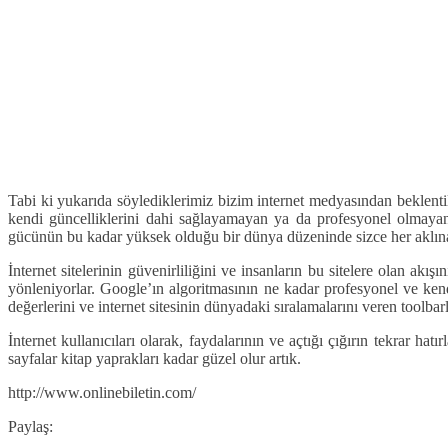
Tabi ki yukarıda söylediklerimiz bizim internet medyasından beklent
kendi güncelliklerini dahi sağlayamayan ya da profesyonel olmayanl
gücünün bu kadar yüksek olduğu bir dünya düzeninde sizce her aklına g
İnternet sitelerinin güvenirliliğini ve insanların bu sitelere olan akı
yönleniyorlar. Google’ın algoritmasının ne kadar profesyonel ve kendi
değerlerini ve internet sitesinin dünyadaki sıralamalarını veren toolbarla
İnternet kullanıcıları olarak, faydalarının ve açtığı çığırın tekrar 
sayfalar kitap yaprakları kadar güzel olur artık.
http://www.onlinebiletin.com/
Paylaş: