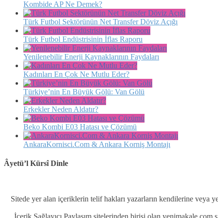
Kombide AP Ne Demek?
Türk Futbol Sektörünün Net Transfer Döviz Açığı
Türk Futbol Endüstrisinin İflas Raporu
Yenilenebilir Enerji Kaynaklarının Faydaları
Kadınları En Çok Ne Mutlu Eder?
Türkiye’nin En Büyük Gölü: Van Gölü
Erkekler Neden Aldatır?
Beko Kombi E03 Hatası ve Çözümü
AnkaraKornisci.Com & Ankara Korniş Montajı
Âyetü’l Kürsî Dinle
Sitede yer alan içeriklerin telif hakları yazarların kendilerine veya y
İçerik Sağlayıcı Paylaşım sitelerinden birisi olan yenimakale.com