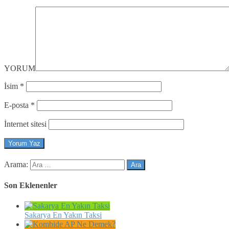
YORUM
İsim
*
E-posta
*
İnternet sitesi
Arama:
Son Eklenenler
Sakarya En Yakın Taksi