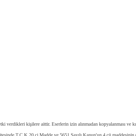
etki verdikleri kişilere aittir. Eserlerin izin alınmadan kopyalanması ve 
 sitesinde T.C.K 20.ci Madde ve 5651 Sayılı Kanun'un 4.cü maddesinin (