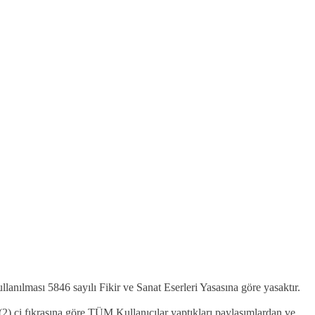
kullanılması 5846 sayılı Fikir ve Sanat Eserleri Yasasına göre yasaktır.
2).ci fıkrasına göre TÜM Kullanıcılar yaptıkları paylaşımlardan ve