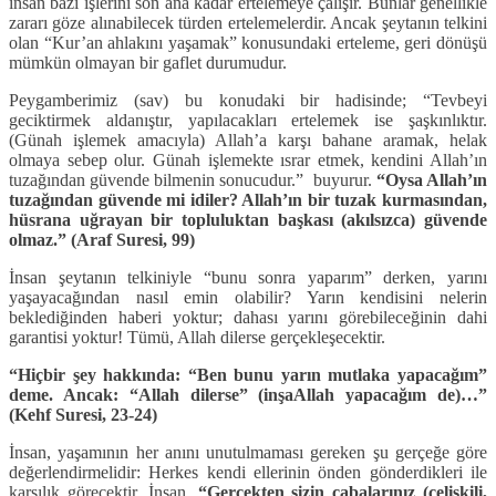
insan bazı işlerini son ana kadar ertelemeye çalışır. Bunlar genellikle
zararı göze alınabilecek türden ertelemelerdir. Ancak şeytanın telkini
olan “Kur’an ahlakını yaşamak” konusundaki erteleme, geri dönüşü
mümkün olmayan bir gaflet durumudur.
Peygamberimiz (sav) bu konudaki bir hadisinde; “Tevbeyi
geciktirmek aldanıştır, yapılacakları ertelemek ise şaşkınlıktır.
(Günah işlemek amacıyla) Allah’a karşı bahane aramak, helak
olmaya sebep olur. Günah işlemekte ısrar etmek, kendini Allah’ın
tuzağından güvende bilmenin sonucudur.” buyurur.
“Oysa Allah’ın
tuzağından güvende mi idiler? Allah’ın bir tuzak kurmasından,
hüsrana uğrayan bir topluluktan başkası (akılsızca) güvende
olmaz.” (Araf Suresi, 99)
İnsan şeytanın telkiniyle “bunu sonra yaparım” derken, yarını
yaşayacağından nasıl emin olabilir? Yarın kendisini nelerin
beklediğinden haberi yoktur; dahası yarını görebileceğinin dahi
garantisi yoktur! Tümü, Allah dilerse gerçekleşecektir.
“Hiçbir şey hakkında: “Ben bunu yarın mutlaka yapacağım”
deme. Ancak: “Allah dilerse” (inşaAllah yapacağım de)…”
(Kehf Suresi, 23-24)
İnsan, yaşamının her anını unutulmaması gereken şu gerçeğe göre
değerlendirmelidir: Herkes kendi ellerinin önden gönderdikleri ile
karşılık görecektir. İnsan,
“Gerçekten sizin çabalarınız (çelişkili,