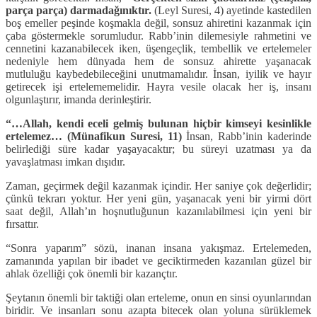
parça parça) darmadağınıktır.
(Leyl Suresi, 4) ayetinde kastedilen
boş emeller peşinde koşmakla değil, sonsuz ahiretini kazanmak için
çaba göstermekle sorumludur. Rabb’inin dilemesiyle rahmetini ve
cennetini kazanabilecek iken, üşengeçlik, tembellik ve ertelemeler
nedeniyle hem dünyada hem de sonsuz ahirette yaşanacak
mutluluğu kaybedebileceğini unutmamalıdır. İnsan, iyilik ve hayır
getirecek işi ertelememelidir. Hayra vesile olacak her iş, insanı
olgunlaştırır, imanda derinleştirir.
“…Allah, kendi eceli gelmiş bulunan hiçbir kimseyi kesinlikle
ertelemez… (Münafikun Suresi, 11)
İnsan, Rabb’inin kaderinde
belirlediği süre kadar yaşayacaktır; bu süreyi uzatması ya da
yavaşlatması imkan dışıdır.
Zaman, geçirmek değil kazanmak içindir. Her saniye çok değerlidir;
çünkü tekrarı yoktur. Her yeni gün, yaşanacak yeni bir yirmi dört
saat değil, Allah’ın hoşnutluğunun kazanılabilmesi için yeni bir
fırsattır.
“Sonra yaparım” sözü, inanan insana yakışmaz. Ertelemeden,
zamanında yapılan bir ibadet ve geciktirmeden kazanılan güzel bir
ahlak özelliği çok önemli bir kazançtır.
Şeytanın önemli bir taktiği olan erteleme, onun en sinsi oyunlarından
biridir. Ve insanları sonu azapta bitecek olan yoluna sürüklemek