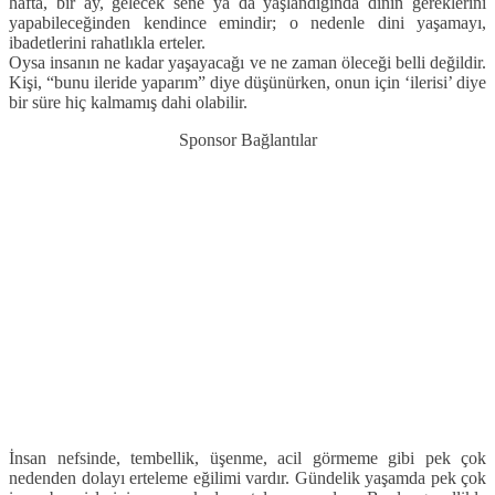
hafta, bir ay, gelecek sene ya da yaşlandığında dinin gereklerini
yapabileceğinden kendince emindir; o nedenle dini yaşamayı,
ibadetlerini rahatlıkla erteler.
Oysa insanın ne kadar yaşayacağı ve ne zaman öleceği belli değildir.
Kişi, “bunu ileride yaparım” diye düşünürken, onun için ‘ilerisi’ diye
bir süre hiç kalmamış dahi olabilir.
Sponsor Bağlantılar
İnsan nefsinde, tembellik, üşenme, acil görmeme gibi pek çok
nedenden dolayı erteleme eğilimi vardır. Gündelik yaşamda pek çok