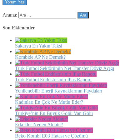
Arama:
Son Eklenenler
Sakarya En Yakın Taksi
Kombide AP Ne Demek?
Türk Futbol Sektörünün Net Transfer Döviz Açığı
Türk Futbol Endüstrisinin İflas Raporu
Yenilenebilir Enerji Kaynaklarının Faydaları
Kadınları En Çok Ne Mutlu Eder?
Türkiye’nin En Büyük Gölü: Van Gölü
Erkekler Neden Aldatır?
Beko Kombi E03 Hatası ve Çözümü