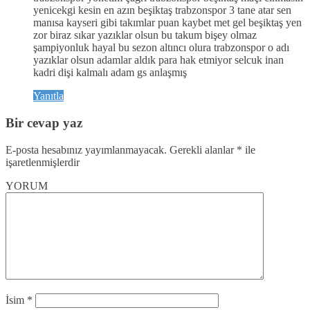
yenicekgi kesin en azın beşiktaş trabzonspor 3 tane atar sen
manısa kayseri gibi takımlar puan kaybet met gel beşiktaş yen
zor biraz sıkar yazıklar olsun bu takum bişey olmaz
şampiyonluk hayal bu sezon altıncı olura trabzonspor o adı
yazıklar olsun adamlar aldık para hak etmiyor selcuk inan
kadri dişi kalmalı adam gs anlaşmış
Yanıtla
Bir cevap yaz
E-posta hesabınız yayımlanmayacak.
Gerekli alanlar
*
ile
işaretlenmişlerdir
YORUM
İsim
*