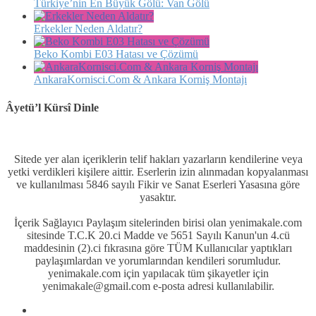
Türkiye’nin En Büyük Gölü: Van Gölü
Erkekler Neden Aldatır?
Beko Kombi E03 Hatası ve Çözümü
AnkaraKornisci.Com & Ankara Korniş Montajı
Âyetü’l Kürsî Dinle
Sitede yer alan içeriklerin telif hakları yazarların kendilerine veya
yetki verdikleri kişilere aittir. Eserlerin izin alınmadan kopyalanması
ve kullanılması 5846 sayılı Fikir ve Sanat Eserleri Yasasına göre
yasaktır.
İçerik Sağlayıcı Paylaşım sitelerinden birisi olan yenimakale.com
sitesinde T.C.K 20.ci Madde ve 5651 Sayılı Kanun'un 4.cü
maddesinin (2).ci fıkrasına göre TÜM Kullanıcılar yaptıkları
paylaşımlardan ve yorumlarından kendileri sorumludur.
yenimakale.com için yapılacak tüm şikayetler için
yenimakale@gmail.com e-posta adresi kullanılabilir.