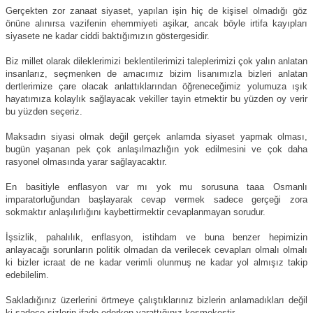
Gerçekten zor zanaat siyaset, yapılan işin hiç de kişisel olmadığı göz
önüne alınırsa vazifenin ehemmiyeti aşikar, ancak böyle irtifa kayıpları
siyasete ne kadar ciddi baktığımızın göstergesidir.
Biz millet olarak dileklerimizi beklentilerimizi taleplerimizi çok yalın anlatan
insanlarız, seçmenken de amacımız bizim lisanımızla bizleri anlatan
dertlerimize çare olacak anlattıklarından öğreneceğimiz yolumuza ışık
hayatımıza kolaylık sağlayacak vekiller tayin etmektir bu yüzden oy verir
bu yüzden seçeriz.
Maksadın siyasi olmak değil gerçek anlamda siyaset yapmak olması,
bugün yaşanan pek çok anlaşılmazlığın yok edilmesini ve çok daha
rasyonel olmasında yarar sağlayacaktır.
En basitiyle enflasyon var mı yok mu sorusuna taaa Osmanlı
imparatorluğundan başlayarak cevap vermek sadece gerçeği zora
sokmaktır anlaşılırlığını kaybettirmektir cevaplanmayan sorudur.
İşsizlik, pahalılık, enflasyon, istihdam ve buna benzer hepimizin
anlayacağı sorunların politik olmadan da verilecek cevapları olmalı olmalı
ki bizler icraat de ne kadar verimli olunmuş ne kadar yol almışız takip
edebilelim.
Sakladığınız üzerlerini örtmeye çalıştıklarınız bizlerin anlamadıkları değil
ki sadece sizlerin ifade ederken yarattığınız keşmekeştir.