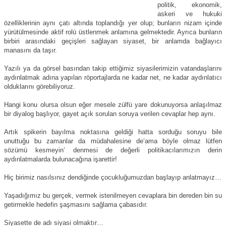
politik, ekonomik,
askeri ve hukuki
özelliklerinin aynı çatı altında toplandığı yer olup; bunların nizam içinde
yürütülmesinde aktif rolü üstlenmek anlamına gelmektedir. Ayrıca bunların
birbiri arasındaki geçişleri sağlayan siyaset, bir anlamda bağlayıcı
manasını da taşır.
Yazılı ya da görsel basından takip ettiğimiz siyasilerimizin vatandaşlarını
aydınlatmak adına yapılan röportajlarda ne kadar net, ne kadar aydınlatıcı
olduklarını görebiliyoruz.
Hangi konu olursa olsun eğer mesele zülfü yare dokunuyorsa anlaşılmaz
bir diyalog başlıyor, gayet açık sorulan soruya verilen cevaplar hep aynı.
Artık spikerin bayılma noktasına geldiği hatta sorduğu soruyu bile
unuttuğu bu zamanlar da müdahalesine de‘ama böyle olmaz lütfen
sözümü kesmeyin’ denmesi de değerli politikacılarımızın derin
aydınlatmalarda bulunacağına işarettir!
Hiç birimiz nasılsınız dendiğinde çocukluğumuzdan başlayıp anlatmayız…
Yaşadığımız bu gerçek, vermek istenilmeyen cevaplara bin dereden bin su
getirmekle hedefin şaşmasını sağlama çabasıdır.
Siyasette de adı siyasi olmaktır…