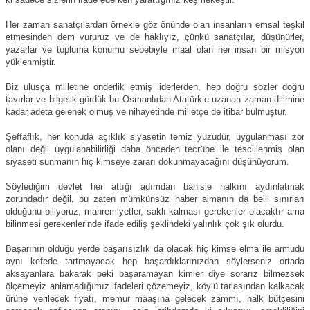
Her zaman sanatçılardan örnekle göz önünde olan insanların emsal teşkil
etmesinden dem vururuz ve de haklıyız, çünkü sanatçılar, düşünürler,
yazarlar ve topluma konumu sebebiyle maal olan her insan bir misyon
yüklenmiştir.
Biz ulusça milletine önderlik etmiş liderlerden, hep doğru sözler doğru
tavırlar ve bilgelik gördük bu Osmanlıdan Atatürk’e uzanan zaman dilimine
kadar adeta gelenek olmuş ve nihayetinde milletçe de itibar bulmuştur.
Şeffaflık, her konuda açıklık siyasetin temiz yüzüdür, uygulanması zor
olanı değil uygulanabilirliği daha önceden tecrübe ile tescillenmiş olan
siyaseti sunmanın hiç kimseye zararı dokunmayacağını düşünüyorum.
Söylediğim devlet her attığı adımdan bahisle halkını aydınlatmak
zorundadır değil, bu zaten mümkünsüz haber almanın da belli sınırları
olduğunu biliyoruz, mahremiyetler, saklı kalması gerekenler olacaktır ama
bilinmesi gerekenlerinde ifade ediliş şeklindeki yalınlık çok şık olurdu.
Başarının olduğu yerde başarısızlık da olacak hiç kimse elma ile armudu
aynı kefede tartmayacak hep başardıklarınızdan söylerseniz ortada
aksayanlara bakarak peki başaramayan kimler diye sorarız bilmezsek
ölçemeyiz anlamadığımız ifadeleri çözemeyiz, köylü tarlasından kalkacak
ürüne verilecek fiyatı, memur maaşına gelecek zammı, halk bütçesini