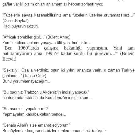
gaflar var ki bizim onları anlamamızı hepten zorlaştırıyor.
“Füzelerle savaş kazanabilirsiniz ama füzelerin üzerine oturamazsınız…”
(Deniz Baykal)
Hadi buyurun çözün.
“Afrikalı zombiler gibi…” (Bülent Arınç)
Zombi kelime anlamı yaşayan ölü yani hortlaktır…
“Ben 1960’larda çalışma bakanlığı yapmıştım. Yani tam
hatırlamıyorum ama 1995’e kadar sürdü bu görevim…” (Bülent
Ecevit)
“Sekiz yıl Özal’a verdiniz, onun iki yılını ananıza verin, o zaman Türkiye
şahlanır…” (Tansu Çiller)
Bunu yorumlamayacağım..
“Bu bacınız Trabzon’u Akdeniz’in incisi yapacak”
bu durumda İstanbul da Karadeniz’in incisi olsun…
“Samsun’u il yapalım mı?”
Yapmayalım kasaba kalsın bence…
“Cenabı Allah’ı size emanet ediyorum”
Bu söylemler karşısında bizler kimlere emanetiniz tartışılır.