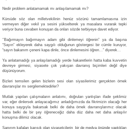
Nedir problem anlatamamak mı anlaşılamamak mı?
Kürsüde söz olan milletvekilinin henüz sözünü tamamlamasına izin
vermeyen diğer vekil ya sesini yükselterek ya masalara vurarak tepki
veriyor buna cevaben konuşan da onları sözde terbiyeye davet ediyor.
‘’Bağırmayın bağırmayın adam gibi dinlemeyi öğrenin” ya da başına
“Sayın” ekleyerek daha saygılı olduğunun göstergesi bir cümle kuruyor,
“sayın bakanım çeneni kapa dinle, önce dinlemesini öğren…” diyerek…
Ya anlatamadığı ya anlaşılamadığı yerde hakaretlerin hatta kaba kuvvetin
devreye girmesi, siyasete çok yakışan davranış biçimleri değil diye
düşünüyorum.
Bizleri temsilen gelen bizlerin sesi olan siyasilerimiz gerçekten örnek
davranışlar mı sergilemektedirler?
Mutlak yapılan çalışmaların anlatımı, doğruları yanlışları ifade şeklimiz
var, eğer dinlersek anlayacağımız anladığımızda da fikrimizin olacağı her
konuya saygıyla bakarsak belki de daha örnek davranışlarımız olacak
hatta belki de bir şey öğreneceğiz daha düz daha net daha anlaşılır
konuşma dilimiz olacak.
Sanırım kafaları karışık olan siyasetçilerin
bir de medya önünde yaptıkları