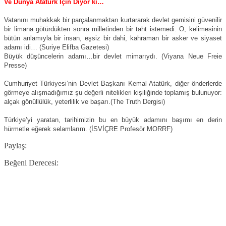
Ve Dünya Atatürk İçin Diyor ki…
Vatanını muhakkak bir parçalanmaktan kurtararak devlet gemisini güvenilir
bir limana götürdükten sonra milletinden bir taht istemedi. O, kelimesinin
bütün anlamıyla bir insan, eşsiz bir dahi, kahraman bir asker ve siyaset
adamı idi… (Suriye Elifba Gazetesi)
Büyük düşüncelerin adamı…bir devlet mimarıydı. (Viyana Neue Freie
Presse)
Cumhuriyet Türkiyesi’nin Devlet Başkanı Kemal Atatürk, diğer önderlerde
görmeye alışmadığımız şu değerli nitelikleri kişiliğinde toplamış bulunuyor:
alçak gönüllülük, yeterlilik ve başarı.(The Truth Dergisi)
Türkiye’yi yaratan, tarihimizin bu en büyük adamını başımı en derin
hürmetle eğerek selamlarım. (İSVİÇRE Profesör MORRF)
Paylaş:
Beğeni Derecesi: