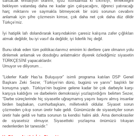
sarsacak enflasyon oranını, işsiz istihdamda ki sıkıntıyı, emekliliğini
bekleyen vatandaş daha ne kadar gün çalışacağını, öğrenci yatıracağı
harç miktarını ve saymakla bitmeyecek bir sürü sorunun cevabını
anlamak için şifre çözmesin kimse, çok daha net çok daha düz dildir
Türkçe’miz.
İyi hatiplik lafı dolandırarak karşındakinin çaresiz kalışına zafer çığlıkları
atmak değildir, bu iyi vasıf da değildir, iyi liderlik hiç değil.
Bunu idrak eden tüm politikacılarımız eminim ki dertlere çare olmanın yolu
dinlemek anlamak ve dosdoğru anlatmaktır diyerek özlediğimiz siyasetin
TÜRKÇESİNİ yapacaklardır.
Umuyor ve diliyorum…
“Liderler Kadir Has’ta Buluşuyor” isimli programa katılan DSP Genel
Başkanı Zeki Sezer, ‘Türkiye’nin dünü, bugünü ve yarını” başlıklı bir
konuşma yaptı. Türkiye’nin bugüne gelene kadar bir çok darbeyle karşı
karşıya kaldığını ve darbelerin demokrasiyi yozlaştırdığını belirten Sezer,
“Darbe süreçlerinde hiç siyasetle uğraşmamış yaşını başını almış insanlar
birden başbakan, cumhurbaşkanı, milletvekili oldular. Siyaset sorun
çözmeden çıkıp sorun üretir hale geldi. Günümüzde de siyasetçiler sorun
üretir hale geldi ve hatta sorunun ta kendisi halini aldı. Ama demokrasiler
de siyasetsiz olmuyor. Siyasetteki yozlaşma önümüzü tıkayan
nedenlerden bir tanesidir.”