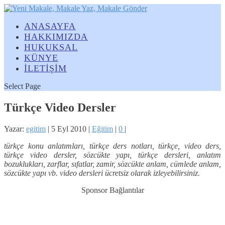
ANASAYFA
HAKKIMIZDA
HUKUKSAL
KÜNYE
İLETİŞİM
Select Page
Türkçe Video Dersler
Yazar:
egitim
|
5 Eyl 2010
|
Eğitim
|
0
|
türkçe konu anlatımları, türkçe ders notları, türkçe, video ders,
türkçe video dersler, sözcükte yapı, türkçe dersleri, anlatım
bozuklukları, zarflar, sıfatlar, zamir, sözcükte anlam, cümlede anlam,
sözcükte yapı vb. video dersleri ücretsiz olarak izleyebilirsiniz.
Sponsor Bağlantılar