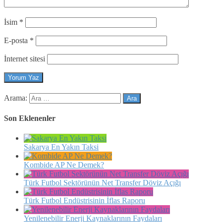
İsim
*
E-posta
*
İnternet sitesi
Arama:
Son Eklenenler
Sakarya En Yakın Taksi
Kombide AP Ne Demek?
Türk Futbol Sektörünün Net Transfer Döviz Açığı
Türk Futbol Endüstrisinin İflas Raporu
Yenilenebilir Enerji Kaynaklarının Faydaları