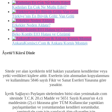
Kadınları En Çok Ne Mutlu Eder?
Türkiye’nin En Büyük Gölü: Van Gölü
Erkekler Neden Aldatır?
Beko Kombi E03 Hatası ve Çözümü
AnkaraKornisci.Com & Ankara Korniş Montajı
Âyetü’l Kürsî Dinle
Sitede yer alan içeriklerin telif hakları yazarların kendilerine veya
yetki verdikleri kişilere aittir. Eserlerin izin alınmadan kopyalanması
ve kullanılması 5846 sayılı Fikir ve Sanat Eserleri Yasasına göre
yasaktır.
İçerik Sağlayıcı Paylaşım sitelerinden birisi olan yenimakale.com
sitesinde T.C.K 20.ci Madde ve 5651 Sayılı Kanun'un 4.cü
maddesinin (2).ci fıkrasına göre TÜM Kullanıcılar yaptıkları
paylaşımlardan ve yorumlarından kendileri sorumludur.
yenimakale.com için yapılacak tüm şikayetler için