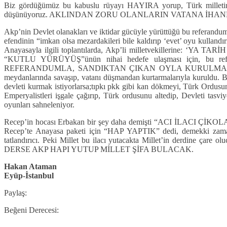
Biz gördüğümüz bu kabuslu rüyayı HAYIRA yorup, Türk mille
düşünüyoruz. AKLINDAN ZORU OLANLARIN VATANA İHAN
Akp’nin Devlet olanakları ve iktidar gücüyle yürüttüğü bu referandum 
efendinin “imkan olsa mezardakileri bile kaldırıp ‘evet’ oyu kullandı
Anayasayla ilgili toplantılarda, Akp’li milletvekillerine: ‘YA T
“KUTLU YÜRÜYÜŞ”ünün nihai hedefe ulaşması için, bu refer
REFERANDUMLA, SANDIKTAN ÇIKAN OYLA KURULMADI, M. Kemal ve
meydanlarında savaşıp, vatanı düşmandan kurtarmalarıyla kuruldu. Bu
devleti kurmak istiyorlarsa;tıpkı pkk gibi kan dökmeyi, Türk Ordusuna
Emperyalistleri işgale çağırıp, Türk ordusunu altedip, Devleti 
oyunları sahneleniyor.
Recep’in hocası Erbakan bir şey daha demişti “ACI İL
Recep’te Anayasa paketi için “HAP YAPTIK” dedi, demekki zamanı g
tatlandırıcı. Peki Millet bu ilacı yutacakta Millet’in der
DERSE AKP HAPI YUTUP MİLLET ŞİFA BULACAK.
Hakan Ataman
Eyüp-İstanbul
Paylaş:
Beğeni Derecesi: