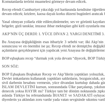
Komutanlarda terörist muamelesi görmeye devam edicek.
Recep efendi Cumhuriyet yıkıcılığı yol haritasında kendisine öğretile
devam edicek; krizlere, kaosa dayalı korku düzeni bugünleri aratıcak b
Yasal olmıyan yollarla elde edilen;dinlemeler, ses ve görüntü kayıtlar
belgeler, gizli tanıklar, imzasız ihbar mektupları gibi kirli oyunlarla
AKP’NİN ÜÇ DERDİ: 1. YÜCE DİVAN 2. YARGI DENETİMİ 3
Bu Anayasa değişikliğinin esas itibariyle 3 sebebi var; ilki Akp’ni
sonuncusu ve en önemlisi ise şu; Recep efendi ne demişti;bu değişiklikle
açılımların gerçekleşmesi için yapılıcak yeni Anayasa ile değiştirilem
BOP eşbaşkanı recep “durmak yok yola devam “diyecek, BOP Türkiyede
SON SÖZ:
BOP Eşbaşkanı Boşbakan Recep ve Akp’lilerin yaptıkları yolsuzluk, ya
Devlet imkanlarını kullanarak yaptıkları saldırıların, bozgunculuk, ayrı
sivil darbenin hesabını vermesin, yüce divandan kurtulup dahada 
İSLAM DEVLETİNİ kursun, sonrasındada Ülke parçalanıp, yıkılsın ve
denecek yoksa HAYIR mı? Türkiye tam bir dönüm noktasında ;tıpkı bir 
aslında Türkiye bu referandumda İHANET ve SADAKATİ oyluyacak, T
diyenlerin ya aklından zoru vardır yada vatan sevgisinde sıkıntısı vard