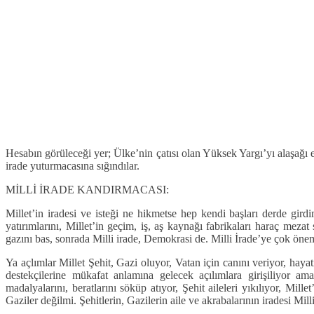
Hesabın görüleceği yer; Ülke’nin çatısı olan Yüksek Yargı’yı alaşağı e
irade yuturmacasına sığındılar.
MİLLİ İRADE KANDIRMACASI:
Millet’in iradesi ve isteği ne hikmetse hep kendi başları derde gird
yatırımlarını, Millet’in geçim, iş, aş kaynağı fabrikaları haraç meza
gazını bas, sonrada Milli irade, Demokrasi de. Milli İrade’ye çok ön
Ya açlımlar Millet Şehit, Gazi oluyor, Vatan için canını veriyor, haya
destekçilerine mükafat anlamına gelecek açılımlara girişiliyor ama 
madalyalarını, beratlarını söküp atıyor, Şehit aileleri yıkılıyor, M
Gaziler değilmi. Şehitlerin, Gazilerin aile ve akrabalarının iradesi Mil