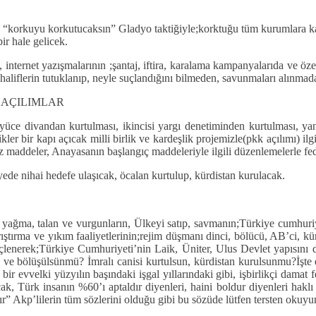
n “korkuyu korkutucaksın” Gladyo taktiğiyle;korktuğu tüm kurumlara kar
ir hale gelicek.
ı, internet yazışmalarının ;şantaj, iftira, karalama kampanyalarıda ve öz
 muhaliflerin tutuklanıp, neyle suçlandığını bilmeden, savunmaları alınma
. AÇILIMLAR
n yüce divandan kurtulması, ikincisi yargı denetiminden kurtulması, y
r bir kapı açıcak milli birlik ve kardeşlik projemizle(pkk açılımı) ilgil
ez maddeler, Anayasanın başlangıç maddeleriyle ilgili düzenlemelerle fed
 nihai hedefe ulaşıcak, öcalan kurtulup, kürdistan kurulacak.
ğma, talan ve vurgunların, Ülkeyi satıp, savmanın;Türkiye cumhuriyeti
ştırma ve yıkım faaliyetlerinin;rejim düşmanı dinci, bölücü, AB’ci, küres
güçlenerek;Türkiye Cumhuriyeti’nin Laik, Üniter, Ulus Devlet yapısı
 bölüşülsünmü? İmralı canisi kurtulsun, kürdistan kurulsunmu?İşte es
evvelki yüzyılın başındaki işgal yıllarındaki gibi, işbirlikçi damat f
ürk insanın %60’ı aptaldır diyenleri, haini boldur diyenleri haklı
ır” Akp’lilerin tüm sözlerini olduğu gibi bu sözüde lütfen tersten okuyu