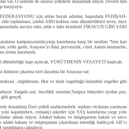
lar var. O nedenle de sınırsız yetkilerle donanmak istiyor. Devleti tüm
şı karşıyayız.
LI FEDERASYONU için atılan hayati adımlar, başındada PADİŞAH-
e toplanması, çünkü ABD kuklası olan diktatörlükleri sever, önce
z operaslarla tasviye eder, artık o lider kendisini FİRAVUN GİBİ YARI
 kampanyasında;yargı kararlarına karşı bir taraftan “bize kan
 yetki gasbı, Anayasa’yı ihlal, pervasızlık, cüret, kanun tanımazlık,
uma zemin hazırlandı.
 sivil diktatörlüğe kapı açılıcak, YÜRÜTMENİN VESAYETİ başlıcak.
iktidarın çıkarına özel dayatma bir Anayasa var.
emokrasi , örgütlenme, fikir ve ifade özgürlüğü önündeki engeller gibi
 Yargıda asıl, öncelikli sorunlar;Yargıya bütçeden ayrılan pay,
 gibi gerçek
rle donatılmış Özel yetkili mahkemelerle toplum vicdanını yaralıyan
ı yolu kapatılırken, cemaatçi askerler için YAŞ kararlarına yargı yolu
timine almak istiyor. Adaket bakanı ve müşteşarının hakim ve savcı
 adalet bakanı ve müşteşarının çıkarılması istendiği halde;çok AB’ci
yaratılmaya çalışılıyor.