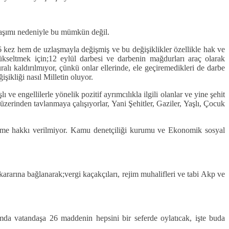
 aşımı nedeniyle bu mümkün değil.
6 kez hem de uzlaşmayla değişmiş ve bu değişiklikler özellikle hak ve
yükseltmek için;12 eylül darbesi ve darbenin mağdurları araç olarak
 kaldırılmıyor, çünkü onlar ellerinde, ele geçiremedikleri de darbe
şikliği nasıl Milletin oluyor.
ve engellilerle yönelik pozitif ayrımcılıkla ilgili olanlar ve yine şehit
üzerinden tavlanmaya çalışıyorlar, Yani Şehitler, Gaziler, Yaşlı, Çocuk
gitme hakkı verilmiyor. Kamu denetçiliği kurumu ve Ekonomik sosyal
ararına bağlanarak;vergi kaçakçıları, rejim muhalifleri ve tabi Akp ve
umda vatandaşa 26 maddenin hepsini bir seferde oylatıcak, işte buda