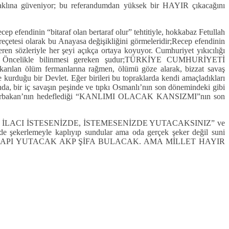
na güveniyor; bu referandumdan yüksek bir HAYIR çıkacağını
p efendinin “bitaraf olan bertaraf olur” tehtitiyle, hokkabaz Fetullah
 reçetesi olarak bu Anayasa değişikliğini görmeleridir;Recep efendinin
 sözleriyle her şeyi açıkça ortaya koyuyor. Cumhuriyet yıkıcılığı
ar. Öncelikle bilinmesi gereken şudur;TÜRKİYE CUMHURİYETİ
 ölüm fermanlarına rağmen, ölümü göze alarak, bizzat savaş
kurduğu bir Devlet. Eğer birileri bu topraklarda kendi amaçladıkları
ında, bir iç savaşın peşinde ve tıpkı Osmanlı’nın son dönemindeki gibi
 hocası Erbakan’nın hedeflediği “KANLIMI OLACAK KANSIZMI”nın son
ACI İLACI İSTESENİZDE, İSTEMESENİZDE YUTACAKSINIZ” ve
de şekerlemeyle kaplıyıp sundular ama oda gerçek şeker değil suni
yani MİLLET HAPI YUTACAK AKP ŞİFA BULACAK. AMA MİLLET HAYIR