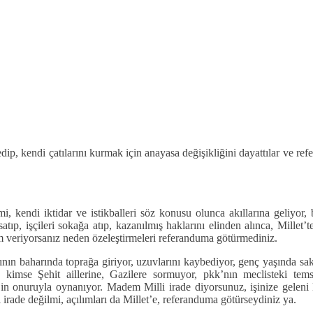
dip, kendi çatılarını kurmak için anayasa değişikliğini dayattılar ve r
imi, kendi iktidar ve istikballeri söz konusu olunca akıllarına geliy
t satıp, işçileri sokağa atıp, kazanılmış haklarını elinden alınca, Mill
em veriyorsanız neden özeleştirmeleri referanduma götürmediniz.
tının baharında toprağa giriyor, uzuvlarını kaybediyor, genç yaşında saka
kimse Şehit aillerine, Gazilere sormuyor, pkk’nın meclisteki temsilc
illet’in onuruyla oynanıyor. Madem Milli irade diyorsunuz, işinize gele
li irade değilmi, açılımları da Millet’e, referanduma götürseydiniz ya.