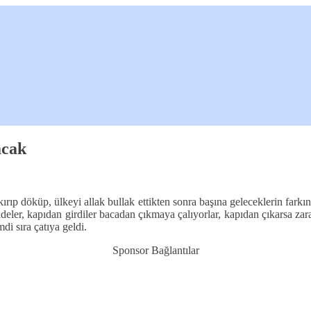
acak
ırıp döküp, ülkeyi allak bullak ettikten sonra başına geleceklerin farkı
deler, kapıdan girdiler bacadan çıkmaya çalıyorlar, kapıdan çıkarsa zar
mdi sıra çatıya geldi.
Sponsor Bağlantılar