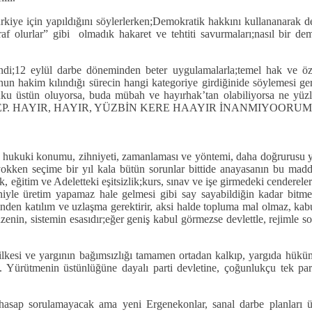
rkiye için yapıldığını söylerlerken;Demokratik hakkını kullananarak d
taraf olurlar” gibi olmadık hakaret ve tehtiti savurmaları;nasıl bir
i;12 eylül darbe döneminden beter uygulamalarla;temel hak ve özgü
n hakim kılındığı sürecin hangi kategoriye girdiğinide söylemesi ger
ku üstün oluyorsa, buda mübah ve hayırhak’tan olabiliyorsa ne yüz
yapma RECEP. HAYIR, HAYIR, YÜZBİN KERE HAAYIR İNANMIYOORUM
in hukuki konumu, zihniyeti, zamanlaması ve yöntemi, daha doğrurusu y
yokken seçime bir yıl kala bütün sorunlar bittide anayasanın bu madde
ğitim ve Adeletteki eşitsizlik;kurs, sınav ve işe girmedeki cendereler;ç
niyle üretim yapamaz hale gelmesi gibi say sayabildiğin kadar bitmey
den katılım ve uzlaşma gerektirir, aksi halde topluma mal olmaz, kabu
enin, sistemin esasıdır;eğer geniş kabul görmezse devlettle, rejimle so
ilkesi ve yargının bağımsızlığı tamamen ortadan kalkıp, yargıda hükü
 Yürütmenin üstünlüğüne dayalı parti devletine, çoğunlukçu tek part
 hasap sorulamayacak ama yeni Ergenekonlar, sanal darbe planları ü