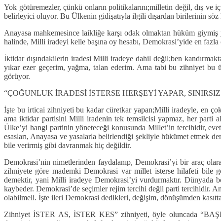
Yok götüremezler, çünkü onların politikalarını;milletin değil, dış ve iç
belirleyici oluyor. Bu Ülkenin gidişatıyla ilgili dışardan birilerinin
Anayasa mahkemesince laikliğe karşı odak olmaktan hüküm giymiş yani
halinde, Milli iradeyi kelle başına oy hesabı, Demokrasi’yide en fazla 
İktidar dışındakilerin iradesi Milli iradeye dahil değil;ben kandırma
yıkar ezer geçerim, yağma, talan ederim. Ama tabi bu zihniyet bu 
görüyor.
“ÇOĞUNLUK İRADESİ İSTERSE HERŞEYİ YAPAR, SINIRSIZ Y
İşte bu irticai zihniyeti bu kadar cüretkar yapan;Milli iradeyle, en 
ama iktidar partisini Milli iradenin tek temsilcisi yapmaz, her parti
Ülke’yi hangi partinin yöneteceği konusunda Millet’in tercihidir, ev
esasları, Anayasa ve yasalarla belirlendiği şekliyle hükümet etmek dem
bile verirmiş gibi davranmak hiç değildir.
Demokrasi’nin nimetlerinden faydalanıp, Demokrasi’yi bir araç olarak
zihniyete göre mademki Demokrasi var millet isterse hilafeti bile g
demektir, yani Milli iradeye Demokrasi’yi vurdurmaktır. Dünyada bö
kaybeder. Demokrasi’de seçimler rejim tercihi değil parti tercihidir.
olabilmeli. İşte ileri Demokrasi dedikleri, değişim, dönüşümden kasıtt
Zihniyet İSTER AS, İSTER KES” zihniyeti, öyle oluncada 