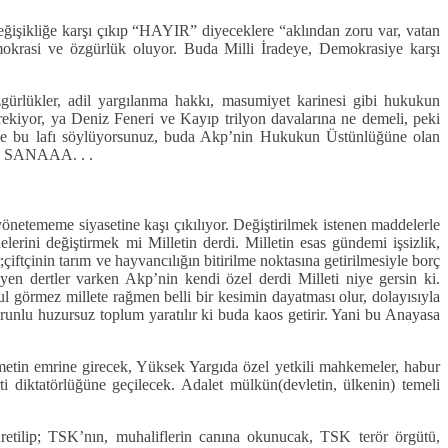
eğişikliğe karşı çıkıp “HAYIR” diyeceklere “aklından zoru var, vatan
 demokrasi ve özgürlük oluyor. Buda Milli İradeye, Demokrasiye karşı
rlükler, adil yargılanma hakkı, masumiyet karinesi gibi hukukun
ekiyor, ya Deniz Feneri ve Kayıp trilyon davalarına ne demeli, peki
le bu lafı söylüyorsunuz, buda Akp’nin Hukukun Üstünlüğüne olan
 SANAAA. . .
önetememe siyasetine kaşı çıkılıyor. Değiştirilmek istenen maddelerle
lerini değiştirmek mi Milletin derdi. Milletin esas gündemi işsizlik,
iftçinin tarım ve hayvancılığın bitirilme noktasına getirilmesiyle borç
en dertler varken Akp’nin kendi özel derdi Milleti niye gersin ki.
l görmez millete rağmen belli bir kesimin dayatması olur, dolayısıyla
runlu huzursuz toplum yaratılır ki buda kaos getirir. Yani bu Anayasa
metin emrine girecek, Yüksek Yargıda özel yetkili mahkemeler, habur
i diktatörlüğüne geçilecek. Adalet mülkün(devletin, ülkenin) temeli
retilip; TSK’nın, muhaliflerin canına okunucak, TSK terör örgütü,