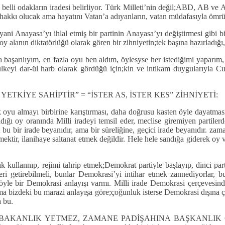
 belli odakların iradesi belirliyor. Türk Milleti’nin değil;ABD, AB ve Ak
 söz hakkı olucak ama hayatını Vatan’a adıyanların, vatan müdafasıyla öm
 Anayasa’yı ihlal etmiş bir partinin Anayasa’yı değiştirmesi gibi bi
oy alanın diktatörlüğü olarak gören bir zihniyetin;tek başına hazırladığ
kta başarılıyım, en fazla oyu ben aldım, öylesyse her istediğimi yaparım
ülkeyi dar-ül harb olarak gördüğü için;kin ve intikam duygularıyla 
ETKİYE SAHİPTİR” = “İSTER AS, İSTER KES” ZİHNİYETİ:
çok oyu almayı birbirine karıştırması, daha doğrusu kasten öyle dayatmas
 aldığı oy oranında Milli iradeyi temsil eder, meclise giremiyen parti
et bu bir irade beyanıdır, ama bir süreliğine, geçici irade beyanıdır. 
ektir, ilanihaye saltanat etmek değildir. Hele hele sandığa giderek oy 
 kullannıp, rejimi tahrip etmek;Demokrat partiyle başlayıp, dinci parti
eri getirebilmeli, bunlar Demokrasi’yi intihar etmek zannediyorlar, 
yle bir Demokrasi anlayışı varmı. Milli irade Demokrasi çerçevesinde
 Ama bizdeki bu marazi anlayışa göre;çoğunluk isterse Demokrasi dışına 
a bu.
“BAŞBAKANLIK YETMEZ, ZAMANE PADİŞAHINA BAŞKANLIK GEREK”,