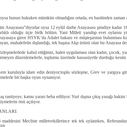
yor oysa bunun hukuken mümkün olmadığını ortada, en basitinden zaman
etin Anayasası”diyorlar oysa 12 eylül darbe Anayasası şimdiye kadar 1
lıklı olduğu üçte birlk bölüm. Yani Milleti yanıltıp evet oylarını 
nayasaya giren HSYK’da Adalet bakanı ve müşteşarının bulunması kuralı
ayan, muhalefetin dışlandığı, tek başına Akp ürünü olan bu Anayasa deği
zleşmelerlede kabul ettiğimiz, halen uygulaması olan kadın, çocuk, yaşlı 
getirmeyen düzenlemelerle, toplumu üzerinde hassasiyetle durduğu kesim 
akem kuruluyla idare edin deniyor;toplu sözleşme, Grev ve yargıya 
nlemelerle bir başka oyun oynanıyor.
ş rantiyeye, kamu yararı heba ediliyor. Yurt dışına çıkış yasağı hakim k
tüymelerin önü açılıyor.
ANLARI:
26 maddesini Mecliste milletvekillerince tek tek oylatırken, Referand
ili.