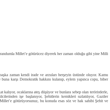
eferandumla Millet’e götürücez diyerek her zaman olduğu gibi yine Milli
or, başka zaman kendi irade ve arzuları herşeyin üstünde oluyor. Kamu
et’te buna karşı Demokratik hakkını kulanıp, eylem yapınca copu, biber
t kalıyor, ocaklarına ateş düşüyor ve bunlara sebep olan teröristlerle,
ilerinden işe başlanıyor, Şehitlerin kemikleri sızlatılıyor, Gaziler
ni Millet’e götürüyorsunuz, bu konuda esas söz ve hak sahibi Şehit ve