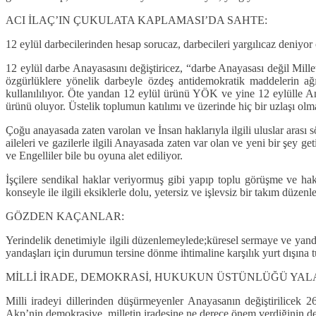
ACI İLAÇ’IN ÇUKULATA KAPLAMASI’DA SAHTE:
12 eylül darbecilerinden hesap sorucaz, darbecileri yargılıcaz deni
12 eylül darbe Anayasasını değiştiricez, “darbe Anayasası değil Mill
özgürlüklere yönelik darbeyle özdeş antidemokratik maddelerin ağır
kullanılılıyor. Öte yandan 12 eylül ürünü YÖK ve yine 12 eylülle A
ürünü oluyor. Üstelik toplumun katılımı ve üzerinde hiç bir uzlaşı olm
Çoğu anayasada zaten varolan ve İnsan haklarıyla ilgili uluslar arası sö
aileleri ve gazilerle ilgili Anayasada zaten var olan ve yeni bir şey 
ve Engelliler bile bu oyuna alet ediliyor.
İşçilere sendikal haklar veriyormuş gibi yapıp toplu görüşme ve h
konseyle ile ilgili eksiklerle dolu, yetersiz ve işlevsiz bir takım düze
GÖZDEN KAÇANLAR:
Yerindelik denetimiyle ilgili düzenlemeylede;küresel sermaye ve yanda
yandaşları için durumun tersine dönme ihtimaline karşılık yurt dışına 
MİLLİ İRADE, DEMOKRASİ, HUKUKUN ÜSTÜNLÜĞÜ YAL
Milli iradeyi dillerinden düşürmeyenler Anayasanın değiştirilicek 
Akp’nin demokrasiye, milletin iradesine ne derece önem verdiğinin del