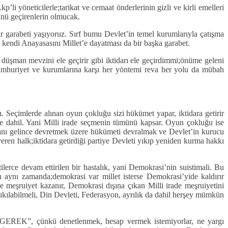
p’li yöneticilerle;tarikat ve cemaat önderlerinin gizli ve kirli emelleri
rünü geçirenlerin olmucak.
r garabeti yaşıyoruz. Sırf bumu Devlet’in temel kurumlarıyla çatışma
ı, kendi Anayasasını Millet’e dayatması da bir başka garabet.
, düşman mevzini ele geçirir gibi iktidarı ele geçirdimmi;önüme geleni
Cumhuriyet ve kurumlarına karşı her yöntemi reva her yolu da mübah
ı. Seçimlerde alınan oyun çokluğu sizi hükümet yapar, iktidara getirir
lerde dahil. Yani Milli irade seçmenin tümünü kapsar. Oyun çokluğu ise
zamanı gelince devretmek üzere hükümeti devralmak ve Devlet’in kurucu
veren halk;iktidara getirdiği partiye Devleti yıkıp yeniden kurma hakkı
lerce devam ettirilen bir hastalık, yani Demokrasi’nin suistimali. Bu
bu aynı zamanda;demokrasi var millet isterse Demokrasi’yide kaldırır
 meşruiyet kazanır, Demokrasi dışına çıkan Milli irade meşruiyetini
çıkılabilmeli, Din Devleti, Federasyon, ayrılık da dahil herşey mümkün
 çünkü denetlenmek, hesap vermek istemiyorlar, ne yargı