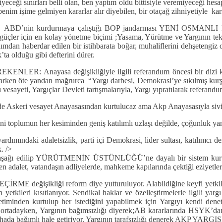
eceği sınırları belli olan, ben yaptım oldu bittisiyle veremiyeceği hesap
enim işime gelmiyen kararlar alır diyebilen, bir otaçağ zihniyetiyle kar
esasen ABD’nin kurdurmaya çalıştığı BOP jandarması YENİ OSMAN
için en kolay yönetme biçimi ;Yasama, Yürütme ve Yargının tek eld
ımdan haberdar edilen bir istihbarata boğar, muhaliflerini dehşetengi
a olduğu gibi defterini dürer.
asa değişikliğiyle ilgili referandum öncesi bir dizi karalama
arken öte yandan mağrurca “Yargı darbesi, Demokrasi’ye sıkılmış kurşun,
gı vesayeti, Yargıçlar Devleti tartışmalarıyla, Yargı yıpratılarak referand
sözde Askeri vesayet Anayasasından kurtulucaz ama Akp Anayasasıyla
toplumun her kesiminden geniş katılımlı uzlaşı değilde, çoğunluk yani 
rdımındaki adaletsizlik, parti içi Demokrasi, lider sultası, katılımcı d
k.
/>
aşağı edilip YÜRÜTMENİN ÜSTÜNLÜĞÜ’ne dayalı bir sistem kuruluyor.
adalet, vatandaşın adliyelerde, mahkeme kapılarında çektiği eziyetler
RME değişikliği reform diye yutturuluyor. Alabildiğine keyfi yetkile
tkileri kısıtlanıyor. Sendikal haklar ve özelleştirmelerle ilgili yarg
timinden kurtulup her istediğini yapabilmek için Yargıyı kendi dene
riz ortadayken, Yargının bağımsızlığı diyerek;AB kararlarında HSYK’dan
hada bağımlı hale getiriyor. Yargının tarafsızlığı denerek AKP YARGISI 