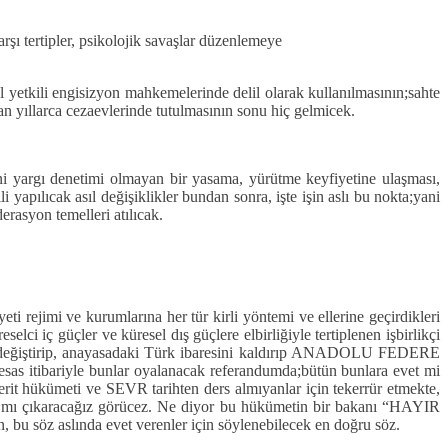
şı tertipler, psikolojik savaşlar düzenlemeye
el yetkili engisizyon mahkemelerinde delil olarak kullanılmasının;sahte
dan yıllarca cezaevlerinde tutulmasının sonu hiç gelmicek.
ani yargı denetimi olmayan bir yasama, yürütme keyfiyetine ulaşması,
i yapılıcak asıl değişiklikler bundan sonra, işte işin aslı bu nokta;yani
erasyon temelleri atılıcak.
 rejimi ve kurumlarına her tür kirli yöntemi ve ellerine geçirdikleri
elci iç güçler ve küresel dış güçlere elbirliğiyle tertiplenen işbirlikçi
nı değiştirip, anayasadaki Türk ibaresini kaldırıp ANADOLU FEDERE
as itibariyle bunlar oyalanacak referandumda;bütün bunlara evet mi
erit hükümeti ve SEVR tarihten ders almıyanlar için tekerrür etmekte,
 mı çıkaracağız görücez. Ne diyor bu hükümetin bir bakanı “HAYIR
n, bu söz aslında evet verenler için söylenebilecek en doğru söz.