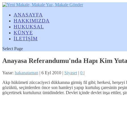
ANASAYFA
HAKKIMIZDA
HUKUKSAL
KÜNYE
İLETİŞİM
Select Page
Anayasa Referandumu'nda Hapı Kim Yut
Yazar:
hakanataman
|
6 Eyl 2010
|
Siyaset
|
0
|
Akp hükümeti züccaciyeci dükkanına girmiş fil gibi; herkesi, herşeyi k
gözüktü, seçimlerden önce son hamleyi yapıp kurtuluş çaresinin peşin
göçertirsek kurtuluruz ümidindeler. Devlet içinde devlet inşa ettiler, şi