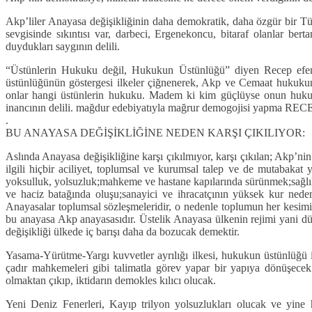
Akp’liler Anayasa değişikliğinin daha demokratik, daha özgür bir Tü
sevgisinde sıkıntısı var, darbeci, Ergenekoncu, bitaraf olanlar ber
duydukları saygının delili.
“Üstünlerin Hukuku değil, Hukukun Üstünlüğü” diyen Recep efend
üstünlüğünün göstergesi ilkeler çiğnenerek, Akp ve Cemaat hukukunu
onlar hangi üstünlerin hukuku. Madem ki kim güçlüyse onun huku
inancının delili. mağdur edebiyatıyla mağrur demogojisi 
.
BU ANAYASA DEĞİŞİKLİĞİNE NEDEN KARŞI ÇIKILIYOR:
Aslında Anayasa değişikliğine karşı çıkılmıyor, karşı çıkılan; Akp’n
ilgili hiçbir aciliyet, toplumsal ve kurumsal talep ve de mutabakat 
yoksulluk, yolsuzluk;mahkeme ve hastane kapılarında sürünmek;sağlık, e
ve haciz batağında oluşu;sanayici ve ihracatçının yüksek kur nede
Anayasalar toplumsal sözleşmeleridir, o nedenle toplumun her kesimin
bu anayasa Akp anayasasıdır. Üstelik Anayasa ülkenin rejimi yani düz
değişikliği ülkede iç barışı daha da bozucak demektir.
Yasama-Yürütme-Yargı kuvvetler ayrılığı ilkesi, hukukun üstünlüğü 
çadır mahkemeleri gibi talimatla görev yapar bir yapıya dönüşecek.
olmaktan çıkıp, iktidarın demokles kılıcı olucak.
Yeni Deniz Fenerleri, Kayıp trilyon yolsuzlukları olucak ve yine