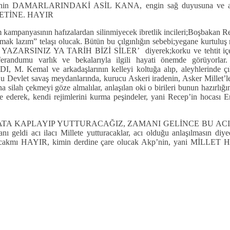
tinin DAMARLARINDAKİ ASİL KANA, engin sağ duyusuna ve aklı
ETİNE. HAYIR
kampanyasının hafızalardan silinmiyecek ibretlik incileri;Boşbakan Rece
rmak lazım” telaşı olucak. Bütün bu çılgınlığın sebebi;yegane kurtuluş
ARİH YAZARSINIZ YA TARİH BİZİ SİLER’ diyerek;korku ve tehtit içeren
andumu varlık ve bekalarıyla ilgili hayati önemde görüyorl
 arkadaşlarının kelleyi koltuğa alıp, aleyhlerinde çıkarılan
 Devlet savaş meydanlarında, kurucu Askeri iradenin, Asker Millet’le 
 silah çekmeyi göze almalılar, anlaşılan oki o birileri bunun hazırlığ
tasviye ederek, kendi rejimlerini kurma peşindeler, yani Recep’in
ACI ÇİKOLATA KAPLAYIP YUTTURACAĞIZ, ZAMANI GELİNCE BU 
eldi acı ilacı Millete yutturacaklar, acı olduğu anlaşılmasın diye
dine çare olucakmı HAYIR, kimin derdine çare olucak Akp’nin, 