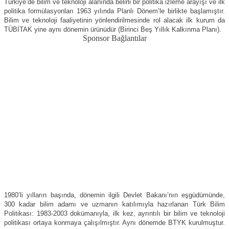
Türkiye’de bilim ve teknoloji alanında belirli bir politika izleme arayışı ve ilk
politika formülasyonları 1963 yılında Planlı Dönem’le birlikte başlamıştır.
Bilim ve teknoloji faaliyetinin yönlendirilmesinde rol alacak ilk kurum da
TÜBİTAK yine aynı dönemin ürünüdür (Birinci Beş Yıllık Kalkınma Planı).
Sponsor Bağlantılar
1980’li yılların başında, dönemin ilgili Devlet Bakanı’nın eşgüdümünde,
300 kadar bilim adamı ve uzmanın katılımıyla hazırlanan Türk Bilim
Politikası: 1983-2003 dokümanıyla, ilk kez, ayrıntılı bir bilim ve teknoloji
politikası ortaya konmaya çalışılmıştır. Aynı dönemde BTYK kurulmuştur.