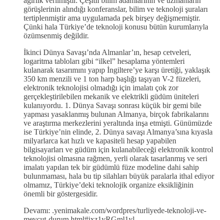
ağırlık verilmiştir. Çeşitli bilim adamlarının ve uzmanların
görüşlerinin alındığı konferanslar, bilim ve teknoloji şuraları
tertiplenmiştir ama uygulamada pek birşey değişmemiştir.
Çünki hala Türkiye’de teknoloji konusu bütün kurumlarıyla
özümsenmiş değildir.
İkinci Dünya Savaşı’nda Almanlar’ın, hesap cetveleri,
logaritma tabloları gibi “ilkel” hesaplama yöntemleri
kulanarak tasarımını yapıp İngiltere’ye karşı üretiği, yaklaşık
350 km menzili ve 1 ton harp başlığı taşıyan V-2 füzeleri,
elektronik teknolojisi olmadığı için imalatı çok zor
gerçekleştirilebilen mekanik ve elektrikli güdüm üniteleri
kulanıyordu. 1. Dünya Savaşı sonrası küçük bir gemi bile
yapması yasaklanmış bulunan Almanya, birçok fabrikalarını
ve araştırma merkezlerini yeraltında inşa etmişti. Günümüzde
ise Türkiye’nin elinde, 2. Dünya savaşı Almanya’sına kıyasla
milyarlarca kat hızlı ve kapasiteli hesap yapabilen
bilgisayarları ve güdüm için kulanabileceği elektronik kontrol
teknolojisi olmasına rağmen, yerli olarak tasarlanmış ve seri
imalatı yapılan tek bir güdümlü füze modeline dahi sahip
bulunmaması, hala bu tip silahları büyük paralarla ithal ediyor
olmamız, Türkiye’deki teknolojik organize eksikliğinin
önemli bir göstergesidir.
Devamı: .yenimakale.com/wordpres/turliyede-teknoloji-ve-
mevcut-durum.html#ixz1vRGml1yl