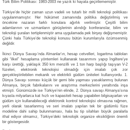
Türk Bilim Politikası: 1983-2003 ne yazık ki hayata geçirilememiştir.
Türkiye’de hiçbir zaman uzun vadeli ve tutarlı bir milli teknoloji politikası
uygulanmamıştır. Her hükümet zamanında politika değiştirilmiş ve
öncekine nazaran farklı konulara ağırlık verilmiştir. Çeşitli bilim
adamlarının ve uzmanların görüşlerinin alındığı konferanslar, bilim ve
teknoloji şuraları tertiplenmiştir ama uygulamada pek birşey değişmemiştir.
Çünki hala Türkiye’de teknoloji konusu bütün kurumlarıyla özümsenmiş
değildir.
İkinci Dünya Savaşı’nda Almanlar’ın, hesap cetvelleri, logaritma tabloları
gibi “ilkel” hesaplama yöntemleri kullanarak tasarımını yapıp İngiltere’ye
karşı ürettiği, yaklaşık 350 km menzilli ve 1 ton harp başlığı taşıyan V-2
füzeleri, elektronik teknolojisi olmadığı için imalatı çok zor
gerçekleştirilebilen mekanik ve elektrikli güdüm üniteleri kullanıyordu. 1.
Dünya Savaşı sonrası küçük bir gemi bile yapması yasaklanmış bulunan
Almanya, birçok fabrikalarını ve araştırma merkezlerini yeraltında inşa
etmişti. Günümüzde ise Türkiye’nin elinde, 2. Dünya savaşı Almanya’sına
kıyasla milyarlarca kat hızlı ve kapasiteli hesap yapabilen bilgisayarları ve
güdüm için kullanabileceği elektronik kontrol teknolojisi olmasına rağmen,
yerli olarak tasarlanmış ve seri imalatı yapılan tek bir güdümlü füze
modeline dahi sahip bulunmaması, hala bu tip silahları büyük paralarla
ithal ediyor olmamız, Türkiye’deki teknolojik organize eksikliğinin önemli
bir göstergesidir.