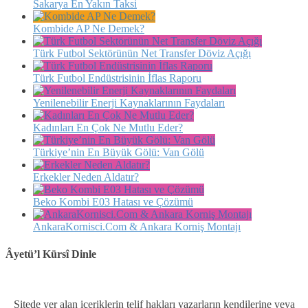
Sakarya En Yakın Taksi
Kombide AP Ne Demek?
Türk Futbol Sektörünün Net Transfer Döviz Açığı
Türk Futbol Endüstrisinin İflas Raporu
Yenilenebilir Enerji Kaynaklarının Faydaları
Kadınları En Çok Ne Mutlu Eder?
Türkiye’nin En Büyük Gölü: Van Gölü
Erkekler Neden Aldatır?
Beko Kombi E03 Hatası ve Çözümü
AnkaraKornisci.Com & Ankara Korniş Montajı
Âyetü’l Kürsî Dinle
Sitede yer alan içeriklerin telif hakları yazarların kendilerine veya