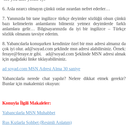
6. Asla ısrarcı olmayın çünkü onlar ısrardan nefret ederler…
7. Yanınızda bir tane ingilizce türkçe deyimler sözlüğü olsun çünkü
bazı kelimelerin anlamlarını bilmeniz yetmez deyimlerde farklı
anlamlara gelir… Bilgisayarınızda da iyi bir ingilizce – Türkçe
sözlük olmasını tavsiye ederim.
8. Yabancılarla konuşurken kendinize özel bir msn adresi almanız da
çok iyi olur. ad@soyad.com şeklinde msn adresi alabilirsiniz. Örnek:
feraye@feraye.tr gibi. ad@soyad.com Şeklinde MSN adresi almak
için aşağıdaki linke tıklayabilirsiniz.
ad soyad.com MSN Adresi Alma 30 saniye
Yabancılarla nerede chat yapılır? Nelere dikkat etmek gerekir?
Bunlar için makalemizi okuyun:
Konuyla İlgili Makaleler:
Yabancılarla MSN Muhabbet
Rus Kızlarla Sohbet (Resimli Anlatım)