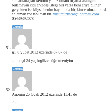
slm arkadaşlalr kendini yanlız bulaln dışarda aradığını
bulamayan cidi arkadaş isteği biri varsa beni arıya bilirler
gerçekten istekliyse benim hayatımda hiç kimse olmadı burda
anlatmak zor tabi msn bu.
yusufcuzufcan@hotmail.com
05439392078
Yanıtla
ışıl
8 Şubat 2012 üzerinde 07:07 de
adım ışıl 24 yaş ingilizce öğretmeniyim
Yanıtla
Anonim
25 Ocak 2012 üzerinde 11:41 de
slm