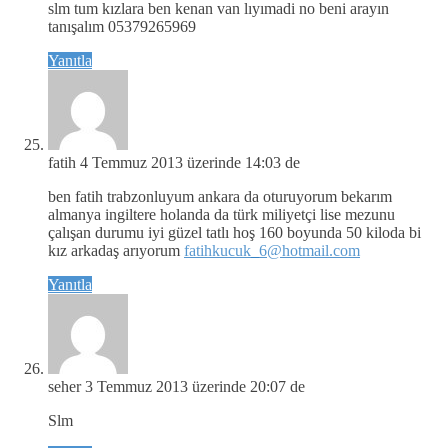
slm tum kızlara ben kenan van lıyımadi no beni arayın
tanışalım 05379265969
Yanıtla
fatih
4 Temmuz 2013 üzerinde 14:03 de
ben fatih trabzonluyum ankara da oturuyorum bekarım
almanya ingiltere holanda da türk miliyetçi lise mezunu
çalışan durumu iyi güzel tatlı hoş 160 boyunda 50 kiloda bi
kız arkadaş arıyorum
fatihkucuk_6@hotmail.com
Yanıtla
seher
3 Temmuz 2013 üzerinde 20:07 de
Slm