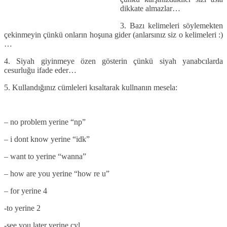
dikkate almazlar…
3. Bazı kelimeleri söylemekten
çekinmeyin çünkü onların hoşuna gider (anlarsınız siz o kelimeleri :)
…
4. Siyah giyinmeye özen gösterin çünkü siyah yanabcılarda
cesurluğu ifade eder…
5. Kullandığınız cümleleri kısaltarak kullnanın mesela:
– no problem yerine “np”
– i dont know yerine “idk”
– want to yerine “wanna”
– how are you yerine “how re u”
– for yerine 4
-to yerine 2
-see you later yerine cyl