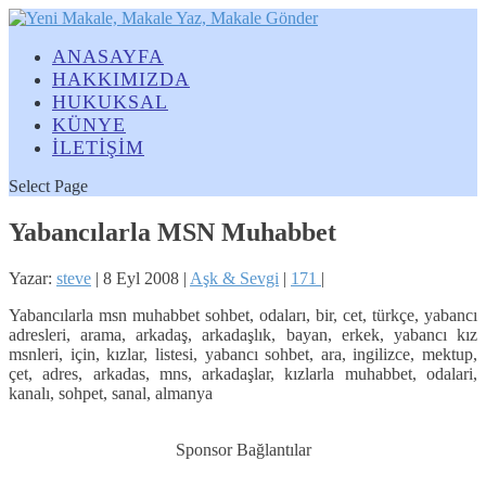
ANASAYFA
HAKKIMIZDA
HUKUKSAL
KÜNYE
İLETİŞİM
Select Page
Yabancılarla MSN Muhabbet
Yazar:
steve
|
8 Eyl 2008
|
Aşk & Sevgi
|
171
|
Yabancılarla msn muhabbet sohbet, odaları, bir, cet, türkçe, yabancı
adresleri, arama, arkadaş, arkadaşlık, bayan, erkek, yabancı kız
msnleri, için, kızlar, listesi, yabancı sohbet, ara, ingilizce, mektup,
çet, adres, arkadas, mns, arkadaşlar, kızlarla muhabbet, odalari,
kanalı, sohpet, sanal, almanya
Sponsor Bağlantılar