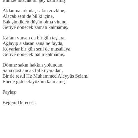
Elimde tutacak bir şey kalmamış.
Aldanma arkadaş sakın zevkine,
Alacak seni de bil ki içine,
Bak şimdiden düşün olma virane,
Geriye dönecek zaman kalmamış.
Kafanı vursan da bir gün taşlara,
Ağlayıp sızlasan sana ne fayda,
Koyarlar bir gün seni de musallaya,
Geriye dönecek halin kalmamış.
Dönme sakın hakkın yolundan,
Sana dost ancak bil ki yaradan,
Bir de resul Hz Muhammed Aleyyüs Selam,
Ebede gidecek yüzüm kalmamış.
Paylaş:
Beğeni Derecesi: