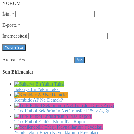
YORUM
İsim
*
E-posta
*
İnternet sitesi
Arama:
Son Eklenenler
Sakarya En Yakın Taksi
Kombide AP Ne Demek?
Türk Futbol Sektörünün Net Transfer Döviz Açığı
Türk Futbol Endüstrisinin İflas Raporu
Yenilenebilir Enerji Kaynaklarının Faydaları