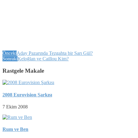
Önceki
Aday Pazarιnda Tezgahta bir Sarι Gül?
Sonraki
Keloğlan ve Caillou Kim?
Rastgele Makale
2008 Eurovision Şarkısı
7 Ekim 2008
Rum ve Ben