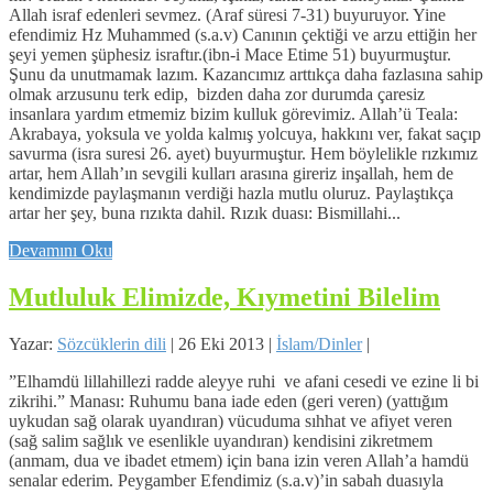
Allah israf edenleri sevmez. (Araf süresi 7-31) buyuruyor. Yine
efendimiz Hz Muhammed (s.a.v) Canının çektiği ve arzu ettiğin her
şeyi yemen şüphesiz israftır.(ibn-i Mace Etime 51) buyurmuştur.
Şunu da unutmamak lazım. Kazancımız arttıkça daha fazlasına sahip
olmak arzusunu terk edip, bizden daha zor durumda çaresiz
insanlara yardım etmemiz bizim kulluk görevimiz. Allah’ü Teala:
Akrabaya, yoksula ve yolda kalmış yolcuya, hakkını ver, fakat saçıp
savurma (isra suresi 26. ayet) buyurmuştur. Hem böylelikle rızkımız
artar, hem Allah’ın sevgili kulları arasına gireriz inşallah, hem de
kendimizde paylaşmanın verdiği hazla mutlu oluruz. Paylaştıkça
artar her şey, buna rızıkta dahil. Rızık duası: Bismillahi...
Devamını Oku
Mutluluk Elimizde, Kıymetini Bilelim
Yazar:
Sözcüklerin dili
|
26 Eki 2013
|
İslam/Dinler
|
”Elhamdü lillahillezi radde aleyye ruhi ve afani cesedi ve ezine li bi
zikrihi.” Manası: Ruhumu bana iade eden (geri veren) (yattığım
uykudan sağ olarak uyandıran) vücuduma sıhhat ve afiyet veren
(sağ salim sağlık ve esenlikle uyandıran) kendisini zikretmem
(anmam, dua ve ibadet etmem) için bana izin veren Allah’a hamdü
senalar ederim. Peygamber Efendimiz (s.a.v)’in sabah duasıyla