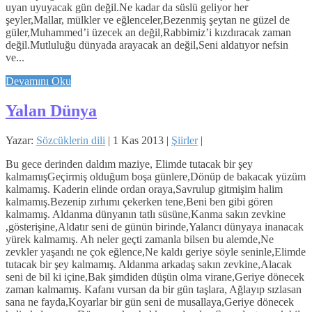
uyan uyuyacak gün değil.Ne kadar da süslü geliyor her
şeyler,Mallar, mülkler ve eğlenceler,Bezenmiş şeytan ne güzel de
güler,Muhammed’i üzecek an değil,Rabbimiz’i kızdıracak zaman
değil.Mutluluğu dünyada arayacak an değil,Seni aldatıyor nefsin
ve...
Devamını Oku
Yalan Dünya
Yazar:
Sözcüklerin dili
|
1 Kas 2013
|
Şiirler
|
Bu gece derinden daldım maziye, Elimde tutacak bir şey
kalmamışGeçirmiş olduğum boşa günlere,Dönüp de bakacak yüzüm
kalmamış. Kaderin elinde ordan oraya,Savrulup gitmişim halim
kalmamış.Bezenip zırhımı çekerken tene,Beni ben gibi gören
kalmamış. Aldanma dünyanın tatlı süsüne,Kanma sakın zevkine
,gösterişine,Aldatır seni de günün birinde,Yalancı dünyaya inanacak
yürek kalmamış. Ah neler geçti zamanla bilsen bu alemde,Ne
zevkler yaşandı ne çok eğlence,Ne kaldı geriye söyle seninle,Elimde
tutacak bir şey kalmamış. Aldanma arkadaş sakın zevkine,Alacak
seni de bil ki içine,Bak şimdiden düşün olma virane,Geriye dönecek
zaman kalmamış. Kafanı vursan da bir gün taşlara, Ağlayıp sızlasan
sana ne fayda,Koyarlar bir gün seni de musallaya,Geriye dönecek