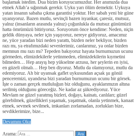
başlamak istedim. Dua bizim koruyucumuzdur. Her anımızda dua
etmek Allah’a sığınmak gerekir. Uyku yarı ölüm demektir. Uykuya
yatan insanın sabaha çıkma garantisi yoktur. Her sabah yeni bir güne
uyanıyoruz. Bazen mutlu, sevinçli bazen isyankar, çaresiz, mutsuz,
yalnız (insanların arasında yalnız) çoğunlukla da mutsuz günümüzü
hatta ömrümüzü bitiriyoruz. Soruyorum önce kendime: Neden, niçin
geldik dünyaya, neler için yaşıyoruz, nereye gidiyoruz, amacımız
ne, yüce yaradan bizi neden yarattı, bizden neler bekliyor, bizden
razı mı, ya etrafımızdaki sevenlerimiz, canlarımız, ya onlar bizden
memnun mu razı mı? Tepeden bakıyoruz hayata burnumuzun ucunu
görmeden, elimizdekilerle yetinmeden, elimizdekilerin kıymetini
bilmeden… Hep arayış hep yükselme arzusu, her şeylerin en iyisi,
en güzeli olmalı… Hep ben diyoruz. Mutlu da olamıyoruz, mutlu da
edemiyoruz. Ah bir uyansak gaflet uykusundan açsak şu gönül
penceremizi, uyandırsa bizi yaradan burnumuzun ucunu bir görsek.
İşte o zaman gerçek mutluluğun biz olduğunu, ayaklarımızın altına
serilmiş olduğunu göreceğiz. Ne kadar az şükrediyoruz. Yüce
Mevlam ne güzel yaratmış bizleri, doğayı, kainatı, canlıları; güzel
görebilmek, güzellikleri yaşamak, yaşatmak, olanla yetinmek, kanaat
etmek, sevmek sevilmek, imkanları zorlamadan, zorlukları bize,
sevdiklerimize, bize...
Devamını Oku
Arama: