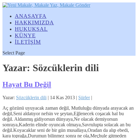
ANASAYFA
HAKKIMIZDA
HUKUKSAL
KÜNYE
İLETİŞİM
Select Page
Yazar:
Sözcüklerin dili
Hayat Bu Değil
Yazar:
Sözcüklerin dili
|
14 Kas 2013
|
Şiirler
|
Aç gözünü uyuyacak zaman değil, Mutluluğu dünyada arayacak an
değil,Seni aldatıyor nefsin ve şeytan,Eğlenecek coşacak hal bu
değil. Aldanmış gidiyorsun dünyaya,Ne olacak demiyorsun
sonraya,Kaderin elinde oyuncak olmaya,Savrulupta solacak an bu
değil.Koyacaklar seni de bir gün musallaya,Oradan da alıp ebedi,
kara toprağa,Durumun bilinmez sonra ne ola,Meçhule gitmeden