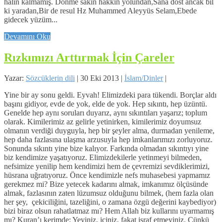
halin kalmamış. Dönme sakın hakkın yolundan,Sana dost ancak bil
ki yaradan,Bir de resul Hz Muhammed Aleyyüs Selam,Ebede
gidecek yüzüm...
Devamını Oku
Rızkımızı Arttırmak İçin Çareler
Yazar:
Sözcüklerin dili
|
30 Eki 2013
|
İslam/Dinler
|
Yine bir ay sonu geldi. Eyvah! Elimizdeki para tükendi. Borçlar aldı
başını gidiyor, evde de yok, elde de yok. Hep sıkıntı, hep üzüntü.
Genelde hep aynı soruları duyarız, aynı sıkıntıları yaşarız; toplum
olarak. Kimilerimiz az gelirle yetinirken, kimilerimiz doyumsuz
olmanın verdiği duyguyla, hep bir şeyler alma, durmadan yenileme,
hep daha fazlasına ulaşma arzusuyla hep imkanlarımızı zorluyoruz.
Sonunda sıkıntı yine bize kalıyor. Farkında olmadan sıkıntıyı yine
biz kendimize yaşatıyoruz. Elimizdekilerle yetinmeyi bilmeden,
nefsimize yenilip hem kendimizi hem de çevremizi sevdiklerimizi,
hüsrana uğratıyoruz. Önce kendimizle nefs muhasebesi yapmamız
gerekmez mi? Bize yetecek kadarını almak, imkanımız ölçüsünde
almak, fazlasının zaten lüzumsuz olduğunu bilmek, (hem fazla olan
her şey, çekiciliğini, tazeliğini, o zamana özgü değerini kaybediyor)
bizi biraz olsun rahatlatmaz mı? Hem Allah biz kullarını uyarmamış
mı? Kuran’ı kerimde: Yeyiniz, içiniz, fakat israf etmeyiniz. Çünkü