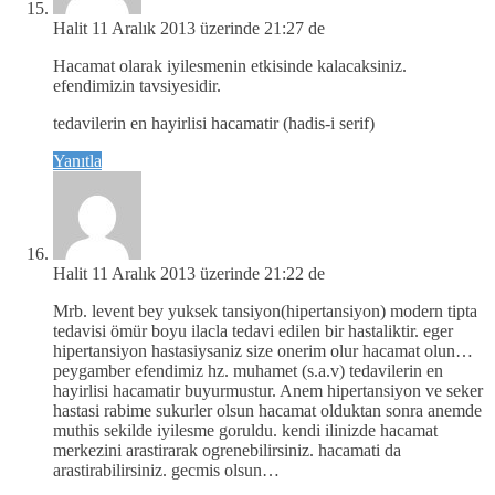
Halit
11 Aralık 2013 üzerinde 21:27 de
Hacamat olarak iyilesmenin etkisinde kalacaksiniz.
efendimizin tavsiyesidir.
tedavilerin en hayirlisi hacamatir (hadis-i serif)
Yanıtla
Halit
11 Aralık 2013 üzerinde 21:22 de
Mrb. levent bey yuksek tansiyon(hipertansiyon) modern tipta
tedavisi ömür boyu ilacla tedavi edilen bir hastaliktir. eger
hipertansiyon hastasiysaniz size onerim olur hacamat olun…
peygamber efendimiz hz. muhamet (s.a.v) tedavilerin en
hayirlisi hacamatir buyurmustur. Anem hipertansiyon ve seker
hastasi rabime sukurler olsun hacamat olduktan sonra anemde
muthis sekilde iyilesme goruldu. kendi ilinizde hacamat
merkezini arastirarak ogrenebilirsiniz. hacamati da
arastirabilirsiniz. gecmis olsun…