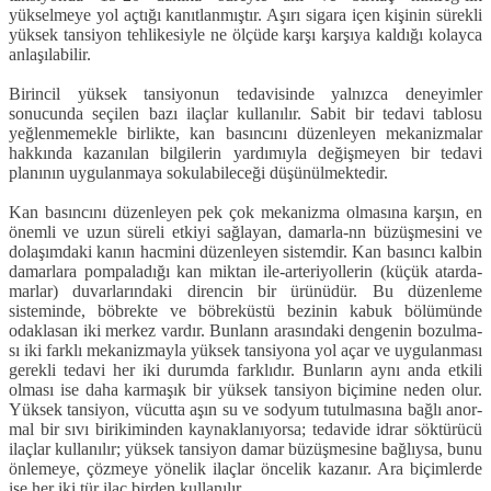
yükselmeye yol açtığı kanıt­lanmıştır. Aşırı sigara içen kişinin sü­rekli
yüksek tansiyon tehlikesiyle ne öl­çüde karşı karşıya kaldığı kolayca
anla­şılabilir.
Birincil yüksek tansiyonun tedavi­sinde yalnızca deneyimler
sonucunda seçilen bazı ilaçlar kullanılır. Sabit bir tedavi tablosu
yeğlenmemekle birlikte, kan basıncını düzenleyen mekanizma­lar
hakkında kazanılan bilgilerin yardı­mıyla değişmeyen bir tedavi
planının uygulanmaya sokulabileceği düşünül­mektedir.
Kan basıncını düzenleyen pek çok mekanizma olmasına karşın, en
önemli ve uzun süreli etkiyi sağlayan, damarla-nn büzüşmesini ve
dolaşımdaki kanın hacmini düzenleyen sistemdir. Kan ba­sıncı kalbin
damarlara pompaladığı kan miktan ile-arteriyollerin (küçük atarda­
marlar) duvarlarındaki direncin bir ürü­nüdür. Bu düzenleme
sisteminde, böb­rekte ve böbreküstü bezinin kabuk bö­lümünde
odaklasan iki merkez vardır. Bunlann arasındaki dengenin bozulma­
sı iki farklı mekanizmayla yüksek tansi­yona yol açar ve uygulanması
gerekli tedavi her iki durumda farklıdır. Bunla­rın aynı anda etkili
olması ise daha kar­maşık bir yüksek tansiyon biçimine ne­den olur.
Yüksek tansiyon, vücutta aşın su ve sodyum tutulmasına bağlı anor­
mal bir sıvı birikiminden kaynaklanı­yorsa; tedavide idrar söktürücü
ilaçlar kullanılır; yüksek tansiyon damar bü­züşmesine bağlıysa, bunu
önlemeye, çözmeye yönelik ilaçlar öncelik kaza­nır. Ara biçimlerde
ise her iki tür ilaç birden kullanılır.