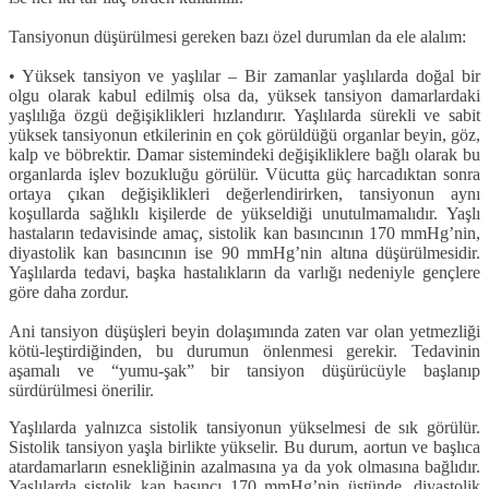
Tansiyonun düşürülmesi gereken bazı özel durumlan da ele alalım:
• Yüksek tansiyon ve yaşlılar – Bir zamanlar yaşlılarda doğal bir
olgu ola­rak kabul edilmiş olsa da, yüksek tansi­yon damarlardaki
yaşlılığa özgü deği­şiklikleri hızlandırır. Yaşlılarda sürekli ve sabit
yüksek tansiyonun etkilerinin en çok görüldüğü organlar beyin, göz,
kalp ve böbrektir. Damar sistemindeki değişikliklere bağlı olarak bu
organlar­da işlev bozukluğu görülür. Vücutta güç harcadıktan sonra
ortaya çıkan de­ğişiklikleri değerlendirirken, tansiyonun aynı
koşullarda sağlıklı kişilerde de yükseldiği unutulmamalıdır. Yaşlı
has­taların tedavisinde amaç, sistolik kan basıncının 170 mmHg’nin,
diyastolik kan basıncının ise 90 mmHg’nin altına düşürülmesidir.
Yaşlılarda tedavi, başka hastalıkların da varlığı nedeniyle genç­lere
göre daha zordur.
Ani tansiyon düşüşleri beyin dolaşı­mında zaten var olan yetmezliği
kötü-leştirdiğinden, bu durumun önlenmesi gerekir. Tedavinin
aşamalı ve “yumu-şak” bir tansiyon düşürücüyle başlanıp
sürdürülmesi önerilir.
Yaşlılarda yalnızca sistolik tansiyo­nun yükselmesi de sık görülür.
Sistolik tansiyon yaşla birlikte yükselir. Bu du­rum, aortun ve başlıca
atardamarların esnekliğinin azalmasına ya da yok ol­masına bağlıdır.
Yaşlılarda sistolik kan basıncı 170 mmHg’nin üstünde, diyas­tolik