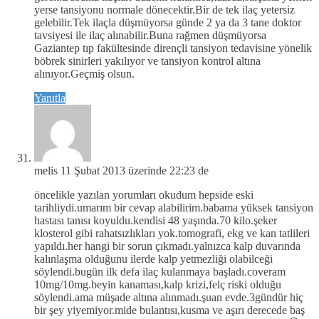
yerse tansiyonu normale dönecektir.Bir de tek ilaç yetersiz
gelebilir.Tek ilaçla düşmüyorsa günde 2 ya da 3 tane doktor
tavsiyesi ile ilaç alınabilir.Buna rağmen düşmüyorsa
Gaziantep tıp fakültesinde dirençli tansiyon tedavisine yönelik
böbrek sinirleri yakılıyor ve tansiyon kontrol altına
alınıyor.Geçmiş olsun.
Yanıtla
melis
11 Şubat 2013 üzerinde 22:23 de
öncelikle yazılan yorumları okudum hepside eski
tarihliydi.umarım bir cevap alabilirim.babama yüksek tansiyon
hastası tanısı koyuldu.kendisi 48 yaşında.70 kilo.şeker
klosterol gibi rahatsızlıkları yok.tomografi, ekg ve kan tatlileri
yapıldı.her hangi bir sorun çıkmadı.yalnızca kalp duvarında
kalınlaşma olduğunu ilerde kalp yetmezliği olabilceği
söylendi.bugün ilk defa ilaç kulanmaya başladı.coveram
10mg/10mg.beyin kanaması,kalp krizi,felç riski olduğu
söylendi.ama müşade altına alınmadı.şuan evde.3gündür hiç
bir şey yiyemiyor.mide bulantısı,kusma ve aşırı derecede baş