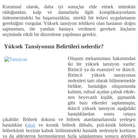
Kuramsal olarak, daha iyi sonuçlar elde etmek mümkün
olduğundan, kalp ve damarlarla ilgili komplikasyonların
önlenmesindeki bu başarısızlıklar, sü­rekli bir tedavi uygulamanın
gerektiğini vurgular. Yüksek tansiyon tehlikesi olan hastanın doğru
saptanması, öte yandan hastaya verilmesi gereken ilaç­ların
seçiminde etkili bir düzenleme ya­pılması gerekir.
Yüksek Tansiyonun Belirtileri nelerdir?
Oluşum mekanizması bakımından
iki tür yüksek tansiyon vardır:
Birincil ya da esansiyel ve ikincil.
Birincil yüksek tansiyonun
nedenleri tam olarak bilin­memekle
birlikte, hastalığın oluşumun­da
kalıtım, ruhsal açıdan çabuk etkile­
nen heyecanlı kişilik, şişmanlık
gibi ba­zı etkenler saptanmıştır,
tkincil yüksek tansiyon aşağıdaki
hastalıklardan sonra ortaya
çıkabilir: Böbrek dokusu ve böb­rek atardamarlarında yerleşen
hastalık­lar (
akut
ve kronik böbrek iltihabı, poli-kistik böbrek),
böbreküstü bezinin ka­buk bölümündeki hastalık nedeniyle kortizon
ya da aldesteron hormonları­nın fazla salgılanması sonucu görülen