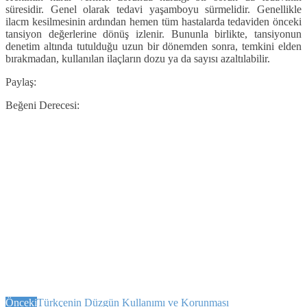
süresidir. Genel olarak tedavi yaşamboyu sürme­lidir. Genellikle
ilacm kesilmesinin ar­dından hemen tüm hastalarda tedaviden önceki
tansiyon değerlerine dönüş izle­nir. Bununla birlikte, tansiyonun
dene­tim altında tutulduğu uzun bir dönem­den sonra, temkini elden
bırakmadan, kullanılan ilaçların dozu ya da sayısı azaltılabilir.
Paylaş:
Beğeni Derecesi:
Önceki
Türkçenin Düzgün Kullanımı ve Korunması