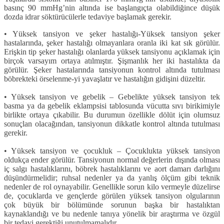
basınç 90 mmHg’nin altında ise başlangıçta olabildiğince düşük
dozda idrar söktürücülerle tedaviye başlamak gerekir.
• Yüksek tansiyon ve şeker hastalığı-Yüksek tansiyon şeker
hastalarında, şe­ker hastalığı olmayanlara oranla iki kat sık görülür.
Erişkin tip şeker hastalığı olanlarda yüksek tansiyonu açıklamak için
birçok varsayım ortaya atılmıştır. Şişmanlık her iki hastalıkta da
görülür. Şeker hastalarında tansiyonun kontrol altında tutulması
böbrekteki örselenme-yi yavaşlatır ve hastalığın gidişini dü­zeltir.
• Yüksek tansiyon ve gebelik – Gebelikte yüksek tansiyon tek
basma ya da gebelik eklampsisi tablosunda vücutta sıvı birikimiyle
birlikte ortaya çıkabilir. Bu durumun özellikle dölüt için olum­suz
sonuçlan olacağından, tansiyonun dikkatle kontrol altında tutulması
gere­kir.
• Yüksek tansiyon ve çocukluk – Ço­cuklukta yüksek tansiyon
oldukça en­der görülür. Tansiyonun normal değer­lerin dışında olması
iç salgı hastalıkları­nı, böbrek hastalıklarını ve aort damarı darlığını
düşündürmelidir; ruhsal ne­denler ya da yanlış ölçüm gibi teknik
nedenler de rol oynayabilir. Genellikle sorun kilo vermeyle düzelirse
de, ço­cuklarda ve gençlerde görülen yüksek tansiyon olgularının
çok büyük bir bö­lümünde sorunun başka bir hastalıktan
kaynaklandığı ve bu nedenle tanıya yö­nelik bir araştırma ve özgül
bir tedavi gerektiği unutulmamalıdır.