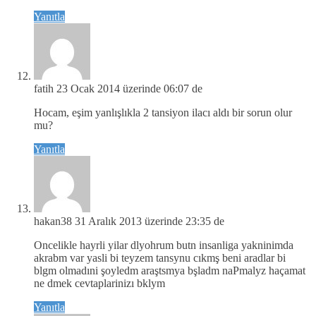
Yanıtla
fatih
23 Ocak 2014 üzerinde 06:07 de
Hocam, eşim yanlışlıkla 2 tansiyon ilacı aldı bir sorun olur
mu?
Yanıtla
hakan38
31 Aralık 2013 üzerinde 23:35 de
Oncelikle hayrli yilar dlyohrum butn insanliga yakninimda
akrabm var yasli bi teyzem tansynu cıkmş beni aradlar bi
blgm olmadıni şoyledm araştsmya bşladm naPmalyz haçamat
ne dmek cevtaplarinizı bklym
Yanıtla