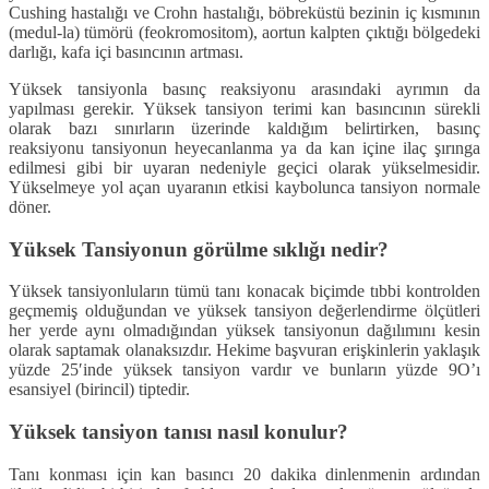
Cushing hastalığı ve Crohn hastalığı, böbreküstü bezinin iç kısmının
(medul-la) tümörü (feokromositom), aortun kalpten çıktığı bölgedeki
darlığı, kafa içi basıncının artması.
Yüksek tansiyonla basınç reaksiyo­nu arasındaki ayrımın da
yapılması ge­rekir. Yüksek tansiyon terimi kan ba­sıncının sürekli
olarak bazı sınırların üzerinde kaldığım belirtirken, basınç
reaksiyonu tansiyonun heyecanlanma ya da kan içine ilaç şırınga
edilmesi gi­bi bir uyaran nedeniyle geçici olarak yükselmesidir.
Yükselmeye yol açan uyaranın etkisi kaybolunca tansiyon normale
döner.
Yüksek Tansiyonun görülme sıklığı nedir?
Yüksek tansiyonluların tümü tanı kona­cak biçimde tıbbi kontrolden
geçmemiş olduğundan ve yüksek tansiyon değer­lendirme ölçütleri
her yerde aynı olma­dığından yüksek tansiyonun dağılımını kesin
olarak saptamak olanaksızdır. Hekime başvuran erişkinlerin yaklaşık
yüzde 25′inde yüksek tansiyon vardır ve bunların yüzde 9O’ı
esansiyel (birincil) tiptedir.
Yüksek tansiyon tanısı nasıl konulur?
Tanı konması için kan basıncı 20 dakika dinlenmenin ardından