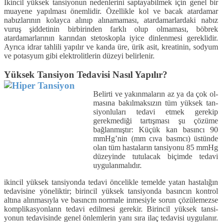
İkincil yüksek tansiyonun nedenleri­ni saptayabilmek için genel bir
muaye­ne yapılması önemlidir. Özellikle kol ve bacak atardamar
nabızlarının kolay­ca alınıp alınamaması, atardamarlardaki nabız
vuruş şiddetinin birbirinden farklı olup olmaması, böbrek
atardamarları­nın karından stetoskopla iyice dinlen­mesi gereklidir.
Ayrıca idrar tahlili ya­pılır ve kanda üre, ürik asit, kreatinin, sodyum
ve potasyum gibi elektrolitle­rin düzeyi belirlenir.
Yüksek Tansiyon Tedavisi Nasıl Yapılır?
Belirti ve yakınmaların az ya da çok ol­
masına bakılmaksızın tüm yüksek tan­
siyonluları tedavi etmek gerekip
gerekmediği tartışması şu çözüme
bağlanmış­tır: Küçük kan basıncı 90
mmHg’nin (mm cıva basmcı) üstünde
olan tüm hastaların tansiyonu 85 mmHg
düzeyin­de tutulacak biçimde tedavi
uygulanma­lıdır.
ikincil yüksek tansiyonda tedavi ön­celikle temelde yatan hastalığın
tedavi­sine yöneliktir; birincil yüksek tansi­yonda basıncın kontrol
altına alınmasıy­la ve basıncm normale inmesiyle sorun çözülemezse
komplikasyonlann tedavi edilmesi gerekir. Birincil yüksek tansi­
yonun tedavisinde genel önlemlerin ya­nı sıra ilaç tedavisi uygulanır.