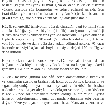
Büyük kan basıncı (büyük tansiyon) kaç olursa olsun, küçük kan
basıncı (küçük tansiyon) 90 mmHg ya da daha yüksekse sistemik
yüksek tansiyon söz konusudur ve tedavi edilmesi gerekir. Son
istatistiklere göre normalin üst sını­rına yakın küçük kan basıncının
(85-89 mmHg) bile bir risk etkeni olduğu anla­şılmaktadır.
Küçük (diyastolik) tansiyonun yük­sek olmadığı, yani 90 mmHg’nin
altın­da kaldığı, yalnız büyük (sistolik) tansi­yonun yükseldiği
durumlarda sistolik yüksek tansiyon söz konsudur. 70 yaşın altındaki
kişilerde küçük tansiyon 90 mmHg’nin altında kalırken büyük tansi­
yon 160 mmHg ve daha yüksekse teda­vi edilmesi gerekir. 70 yaşın
üzerinde tedaviyi başlatacak büyük tansiyon de­ğeri 170 mmHg ve
daha üstüdür.
Hipertiroidizm, aort kapak yetmez­liği ve atar-toplar damar
bağlantılarında büyük tansiyon yüksek olmasına karşın ilaç tedavisi
gerekmez. Bu durumlarda asıl hastalık tedavi edilmelidir.
Yüksek tansiyon günümüzde hâlâ beyin damarlarındaki tıkanıklık
ve ka­namalar açısından başlıca risk faktörü­dür. Ayrıca, kolesterol ve
sigara alışkanlığının yanı sıra miyokart enfarktü­sünün başlıca
nedenleri arasında yer alır; kalp ve dolaşım yetmezliği olan ki­şilerin
yüzde 75′inde bu hastalıklara ne­den olduğu bildirilmiştir. Ayrıca
tansi­yon yükselmesinin damar duvarında ka­lınlaşma gibi belirgin
değişikliklere yol açarak tıkayıcı damar hastalıkları, anev­rizmalar ve