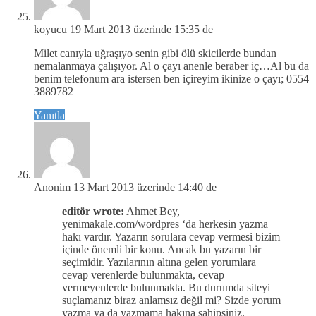
koyucu
19 Mart 2013 üzerinde 15:35 de
Milet canıyla uğraşıyo senin gibi ölü skicilerde bundan
nemalanmaya çalışıyor. Al o çayı anenle beraber iç…Al bu da
benim telefonum ara istersen ben içireyim ikinize o çayı; 0554
3889782
Yanıtla
Anonim
13 Mart 2013 üzerinde 14:40 de
editör wrote:
Ahmet Bey,
yenimakale.com/wordpres ‘da herkesin yazma
hakı vardır. Yazarın sorulara cevap vermesi bizim
içinde önemli bir konu. Ancak bu yazarın bir
seçimidir. Yazılarının altına gelen yorumlara
cevap verenlerde bulunmakta, cevap
vermeyenlerde bulunmakta. Bu durumda siteyi
suçlamanız biraz anlamsız değil mi? Sizde yorum
yazma ya da yazmama hakına sahipsiniz.