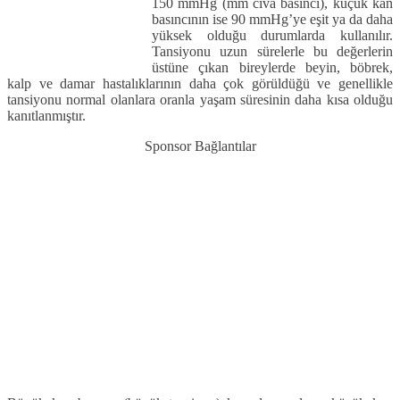
150 mmHg (mm cıva basıncı), küçük kan
basıncının ise 90 mmHg’ye eşit ya da daha
yüksek olduğu durum­larda kullanılır.
Tansiyonu uzun süre­lerle bu değerlerin
üstüne çıkan birey­lerde beyin, böbrek,
kalp ve damar has­talıklarının daha çok görüldüğü ve ge­nellikle
tansiyonu normal olanlara oranla yaşam süresinin daha kısa oldu­ğu
kanıtlanmıştır.
Sponsor Bağlantılar