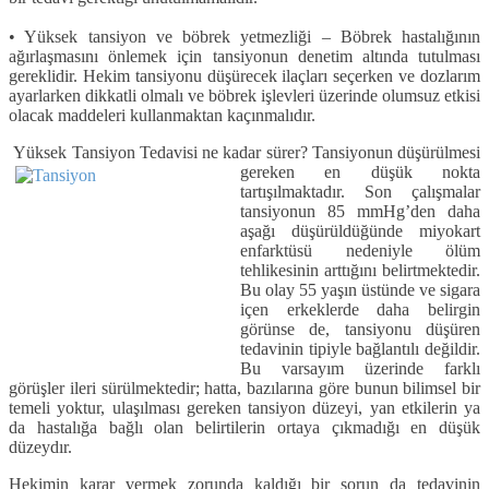
• Yüksek tansiyon ve böbrek yet­mezliği – Böbrek hastalığının
ağırlaş­masını önlemek için tansiyonun dene­tim altında tutulması
gereklidir. Hekim tansiyonu düşürecek ilaçları seçerken ve dozlarım
ayarlarken dikkatli olmalı ve böbrek işlevleri üzerinde olumsuz etkisi
olacak maddeleri kullanmaktan kaçınmalıdır.
Yüksek Tansiyon Tedavisi ne kadar sürer?
Tansiyonun düşürülmesi
gereken en düşük nokta
tartışılmaktadır. Son çalış­malar
tansiyonun 85 mmHg’den daha
aşağı düşürüldüğünde miyokart
enfark­tüsü nedeniyle ölüm
tehlikesinin arttı­ğını belirtmektedir.
Bu olay 55 yaşın üstünde ve sigara
içen erkeklerde daha belirgin
görünse de, tansiyonu düşüren
tedavinin tipiyle bağlantılı değildir.
Bu varsayım üzerinde farklı
görüşler ileri sürülmektedir; hatta, bazılarına göre bunun bilimsel bir
temeli yoktur, ula­şılması gereken tansiyon düzeyi, yan etkilerin ya
da hastalığa bağlı olan be­lirtilerin ortaya çıkmadığı en düşük
düzeydır.
Hekimin karar vermek zorunda kal­dığı bir sorun da tedavinin