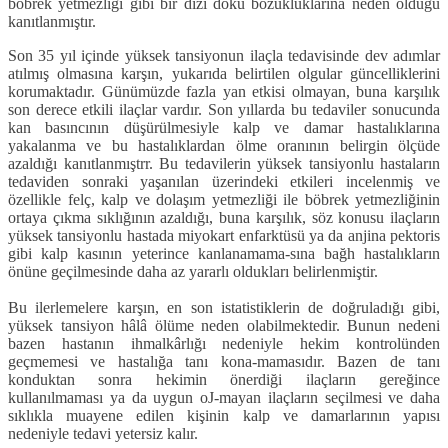
böbrek yetmezliği gibi bir dizi doku bozukluklarına neden olduğu
kanıtlanmıştır.
Son 35 yıl içinde yüksek tansiyonun ilaçla tedavisinde dev adımlar
atılmış olmasına karşın, yukarıda belirtilen ol­gular güncelliklerini
korumaktadır. Gü­nümüzde fazla yan etkisi olmayan, bu­na karşılık
son derece etkili ilaçlar var­dır. Son yıllarda bu tedaviler sonucunda
kan basıncının düşürülmesiyle kalp ve damar hastalıklarına
yakalanma ve bu hastalıklardan ölme oranının belirgin ölçüde
azaldığı kanıtlanmıştrr. Bu teda­vilerin yüksek tansiyonlu hastaların
tedaviden sonraki yaşanılan üzerindeki etkileri incelenmiş ve
özellikle felç, kalp ve dolaşım yetmezliği ile böbrek yetmezliğinin
ortaya çıkma sıklığının azaldığı, buna karşılık, söz konusu ilaç­ların
yüksek tansiyonlu hastada miyo­kart enfarktüsü ya da anjina pektoris
gi­bi kalp kasının yeterince kanlanamama-sına bağh hastalıkların
önüne geçilme­sinde daha az yararlı oldukları belirlen­miştir.
Bu ilerlemelere karşın, en son ista­tistiklerin de doğruladığı gibi,
yüksek tansiyon hâlâ ölüme neden olabilmekte­dir. Bunun nedeni
bazen hastanın ih­malkârlığı nedeniyle hekim kontrolün­den
geçmemesi ve hastalığa tanı kona-mamasıdır. Bazen de tanı
konduktan sonra hekimin önerdiği ilaçların gere­ğince
kullanılmaması ya da uygun oJ-mayan ilaçların seçilmesi ve daha
sık­lıkla muayene edilen kişinin kalp ve da­marlarının yapısı
nedeniyle tedavi yetersiz kalır.