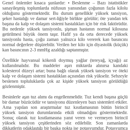
Genel ön­lemler kısaca şunlardır: • Beslenme – Bazı istatistikler
sanayi­leşmiş toplumlarda nüfusun yansından çoğunun fazla kilolu
olduğunu göster­mektedir. Bu durum genellikle yüksek tansiyon,
şeker hastalığı ve damar sert-liğiyle birlikte görülür; öte yandan tek
başına da kalp ve dolaşım sistemi has­talıkları için bir risk faktörüdür.
Bu ne­denle yüksek tansiyonlu, şişman hasta­nın normal kilosuna
getirilmesi büyük önem taşır. Hafif ya da orta derecede yüksek
tansiyonlu hasta, çoğu zaman yalnızca kilo vererek kan basıncını
nor­mal değerlere düşürebilir. Verilen her kilo için diyastolik (küçük)
kan basıncı­nın 2-3 mmHg azaldığı saptanmıştır.
Özellikle hayvansal kökenli doymuş yağlar (tereyağ, içyağı) az
kullanılmalı­dır. Bu maddeler aşırı miktarda alınırsa kandaki
kolesterol düzeyi artar; buna bağlı olarak yüksek tansiyon ve öteki
kalp ve dolaşım sistemi hastalıklan açı­sından risk yükselir. Sebzeyle
beslenen topluluklarda çok az kişide yüksek tan­siyon görüldüğü
gözlenmiştir.
Besinlerle aşın tuz alımı da engel­lenmelidir. Tuz kendi başına güçlü
bir damar büzücüdür ve tansiyonu düzenle­yen bazı sistemleri etkiler.
Ama yapılan son araştırmalar tuz kısıtlamasının bü­tün birincil
yüksek tansiyon durumla­rında etkili olmadığını göstermektedir.
Sonuç olarak tuz kısıtlamasına yanıt ve­ren ve vermeyen birincil
yüksek tansi­yon çeşitlerinden söz edilebilir. Son za­manlarda
dikkatlerin odaklaştığı bir başka nokta ise potasyumdur. Potas­yumca