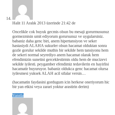
Halit
11 Aralık 2013 üzerinde 21:42 de
Oncelikle cok buyuk gecmis olsun bu mesaji gorurmusunuz
gormezmisin umit ediyorum gorursunuz ve uygularsiniz.
babaniz daha genc biri, anem hipertansiyon ve seker
hastasiydi ALAHA sukurler olsun hacamat olduktan sonra
gozle gorulur sekilde muthis bir sekilde hem tansiyonu hem
de sekeri normal seyrediyo anem hacamat olarak hem
efendimizin sunetini gerceklestirmis oldu hem de mucizevi
sekilde iyilesti. peygamber efendimiz tedavilerin en hayirlisi
hacamatir buyuruyor. babaniz oldukca genc hacamat olursa
iyilesmesi yuksek ALAH acil sifalar versin…
(hacamatin faydasini gordugum icin herkese oneriyorum hic
bir yan etkisi veya zarari yoktur arastirin derim)
Yanıtla