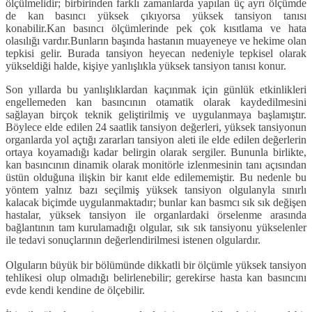
ölçülmelidir; bir­birinden farklı zamanlarda yapılan üç ayrı ölçümde
de kan basıncı yüksek çı­kıyorsa yüksek tansiyon tanısı
konabilir.Kan basıncı ölçümlerinde pek çok kısıtlama ve hata
olasılığı vardır.Bunların başında hastanın muayene­ye ve hekime olan
tepkisi gelir. Burada tansiyon heyecan nedeniyle tepkisel olarak
yükseldiği halde, kişiye yanlış­lıkla yüksek tansiyon tanısı konur.
Son yıllarda bu yanlışlıklardan ka­çınmak için günlük etkinlikleri
engelle­meden kan basıncının otamatik olarak kaydedilmesini
sağlayan birçok teknik geliştirilmiş ve uygulanmaya başlamıştır.
Böylece elde edilen 24 saatlik tansi­yon değerleri, yüksek tansiyonun
or­ganlarda yol açtığı zararları tansiyon aleti ile elde edilen değerlerin
ortaya koyamadığı kadar belirgin olarak sergi­ler. Bununla birlikte,
kan basıncının di­namik olarak monitörle izlenmesinin tanı açısından
üstün olduğuna ilişkin bir kanıt elde edilememiştir. Bu neden­le bu
yöntem yalnız bazı seçilmiş yük­sek tansiyon olgulanyla sınırlı
kalacak biçimde uygulanmaktadır; bunlar kan basmcı sık sık değişen
hastalar, yüksek tansiyon ile organlardaki örselenme arasında
bağlantının tam kurulamadığı olgular, sık sık tansiyonu yükselenler
ile tedavi sonuçlarının değerlendirilmesi istenen olgulardır.
Olguların büyük bir bölümünde dik­katli bir ölçümle yüksek tansiyon
tehli­kesi olup olmadığı belirlenebilir; gere­kirse hasta kan basıncını
evde kendi kendine de ölçebilir.