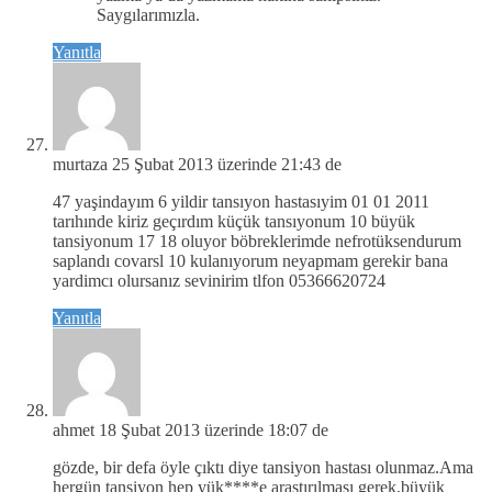
Saygılarımızla.
Yanıtla
murtaza
25 Şubat 2013 üzerinde 21:43 de
47 yaşindayım 6 yildir tansıyon hastasıyim 01 01 2011
tarıhınde kiriz geçırdım küçük tansıyonum 10 büyük
tansiyonum 17 18 oluyor böbreklerimde nefrotüksendurum
saplandı covarsl 10 kulanıyorum neyapmam gerekir bana
yardimcı olursanız sevinirim tlfon 05366620724
Yanıtla
ahmet
18 Şubat 2013 üzerinde 18:07 de
gözde, bir defa öyle çıktı diye tansiyon hastası olunmaz.Ama
hergün tansiyon hep yük****e araştırılması gerek,büyük