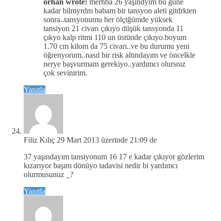
orhan wrote:
merhba 26 yaşındyım bu güne
kadar bilmyrdm babam bir tansyon aleti gitdrkten
sonra..tansyonumu her ölçtğümde yüksek
tansiyon 21 civarı çıkıyo düşük tansyonda 11
çıkyo kalp ritmi 110 un üstünde çıkıyo.boyum
1.70 cm kilom da 75 civarı..ve bu durumu yeni
öğrenyorum..nasıl bir risk altındayım ve öncelkle
nerye başvurmam gerekiyo..yardımcı olursnız
çok sevinirim.
Yanıtla
Filiz Kılıç
29 Mart 2013 üzerinde 21:09 de
37 yaşındayım tansiyonum 16 17 e kadar çıkıyor gözlerim
kızarıyor başım dönüyo tadavisi nedir bi yardımcı
olurmusunuz _?
Yanıtla