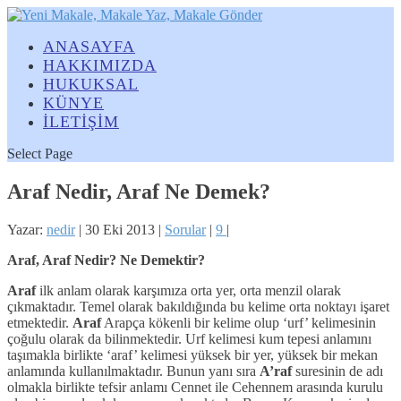
ANASAYFA
HAKKIMIZDA
HUKUKSAL
KÜNYE
İLETİŞİM
Select Page
Araf Nedir, Araf Ne Demek?
Yazar:
nedir
|
30 Eki 2013
|
Sorular
|
9
|
Araf, Araf Nedir? Ne Demektir?
Araf
ilk anlam olarak karşımıza orta yer, orta menzil olarak
çıkmaktadır. Temel olarak bakıldığında bu kelime orta noktayı işaret
etmektedir.
Araf
Arapça kökenli bir kelime olup ‘urf’ kelimesinin
çoğulu olarak da bilinmektedir. Urf kelimesi kum tepesi anlamını
taşımakla birlikte ‘araf’ kelimesi yüksek bir yer, yüksek bir mekan
anlamında kullanılmaktadır. Bunun yanı sıra
A’raf
suresinin de adı
olmakla birlikte tefsir anlamı Cennet ile Cehennem arasında kurulu