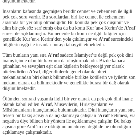
düşünülmektedir.
İnsanların kafasında geçmişten beridir cennet ve cehennem ile ilgili
pek çok soru vardır. Bu sorulardan biri ise cennet ile cehennem
arasında bir yer olup olmadığıdır. Bu konuda pek çok düşünür ve
alim bir çok söz sarf etmiş olsa da bu konu Kur’an-ı Kerim’de
A’raf
suresi ile açıklanmıştır. Bu nedenle bu konu ile ilgili bilgiler için
genellikle Kur’an-ı Kerim’den yola çıkılmıştır ve
A’raf
suresindeki
bilgilerin ışığı ile insanlar burayı tahayyül etmektedir.
Tüm bunların yanı sıra
A’raf
sadece İslamiyet’te değil pek çok dini
inanış içinde olan bir kavramı da oluşturmaktadır. Bizde kabaca
günahları ve sevapları eşit olan kişilerin bekleyeceği yer olarak
nitelendirilen
A’raf
, diğer dinlerde genel olarak; ahret
mekanlarından biri olarak bilinmekle birlikte kötülerin ve iyilerin son
mekanı olarak da bilinmektedir ve genellikle burası bir dağ olarak
düşünülmektedir.
Ölümden sonraki yaşamla ilgili bir yer olarak da pek çok dini inanç
olarak kabul edilen
A’raf
, Musevilerin, Hıristiyanların ve
Müslümanların inançlarında bulunmaktadır. Dini inançların yanı sıra
felsefi bir bakış açısıyla da açıklanmaya çalışılan ‘
Araf
’ kelimesi, via
negativa diye bilinen bir yöntem ile açıklanmaya çalışılır. Bu bakış
açısına göre Araf’ın ne olduğunu anlatmayı değil de ne olmadığını
açıklamaya çalışmaktadır.