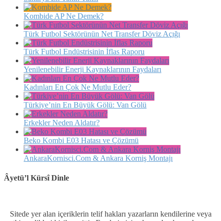
Kombide AP Ne Demek?
Türk Futbol Sektörünün Net Transfer Döviz Açığı
Türk Futbol Endüstrisinin İflas Raporu
Yenilenebilir Enerji Kaynaklarının Faydaları
Kadınları En Çok Ne Mutlu Eder?
Türkiye’nin En Büyük Gölü: Van Gölü
Erkekler Neden Aldatır?
Beko Kombi E03 Hatası ve Çözümü
AnkaraKornisci.Com & Ankara Korniş Montajı
Âyetü’l Kürsî Dinle
Sitede yer alan içeriklerin telif hakları yazarların kendilerine veya