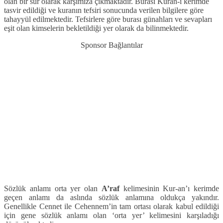
olan bir sur olarak karşımıza çıkmaktadır. Burası Kuran-ı kerimde
tasvir edildiği ve kuranın tefsiri sonucunda verilen bilgilere göre
tahayyül edilmektedir. Tefsirlere göre burası günahları ve sevapları
eşit olan kimselerin bekletildiği yer olarak da bilinmektedir.
Sponsor Bağlantılar
Sözlük anlamı orta yer olan
A’raf
kelimesinin Kur-an’ı kerimde
geçen anlamı da aslında sözlük anlamına oldukça yakındır.
Genellikle Cennet ile Cehennem’in tam ortası olarak kabul edildiği
için gene sözlük anlamı olan ‘orta yer’ kelimesini karşıladığı