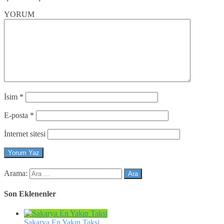
YORUM
İsim
*
E-posta
*
İnternet sitesi
Arama:
Son Eklenenler
Sakarya En Yakın Taksi