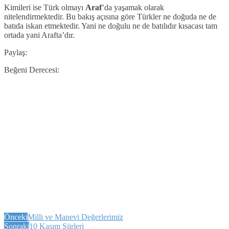
Kimileri ise Türk olmayı
Araf
’da yaşamak olarak
nitelendirmektedir. Bu bakış açısına göre Türkler ne doğuda ne de
batıda iskan etmektedir. Yani ne doğulu ne de batılıdır kısacası tam
ortada yani Arafta’dır.
Paylaş:
Beğeni Derecesi:
Önceki
Milli ve Manevi Değerlerimiz
Sonraki
10 Kasım Şiirleri