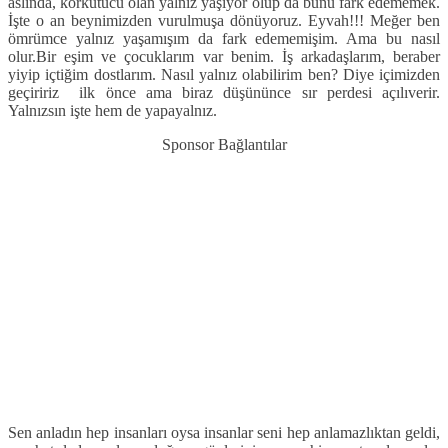
aslında, korkutucu olan yalnız yaşıyor olup da bunu fark edememek.
İşte o an beynimizden vurulmuşa dönüyoruz. Eyvah!!! Meğer ben
ömrümce yalnız yaşamışım da fark edememişim. Ama bu nasıl
olur.
Bir eşim ve çocuklarım var benim. İş arkadaşlarım, beraber
yiyip içtiğim dostlarım. Nasıl yalnız olabilirim ben? Diye içimizden
geçiririz ilk önce ama biraz düşününce sır perdesi açılıverir.
Yalnızsın işte hem de yapayalnız.
Sponsor Bağlantılar
Sen anladın hep insanları oysa insanlar seni hep anlamazlıktan geldi,