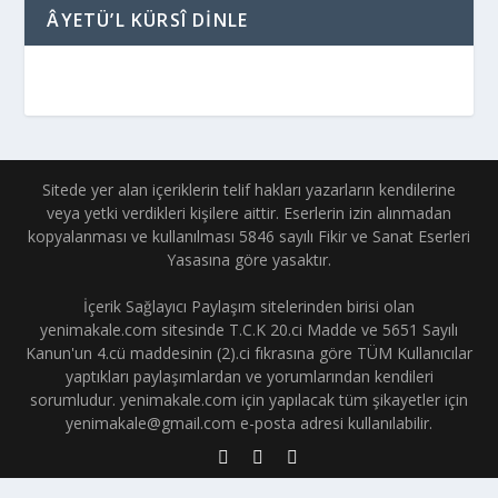
ÂYETÜ’L KÜRSÎ DINLE
Sitede yer alan içeriklerin telif hakları yazarların kendilerine
veya yetki verdikleri kişilere aittir. Eserlerin izin alınmadan
kopyalanması ve kullanılması 5846 sayılı Fikir ve Sanat Eserleri
Yasasına göre yasaktır.
İçerik Sağlayıcı Paylaşım sitelerinden birisi olan
yenimakale.com sitesinde T.C.K 20.ci Madde ve 5651 Sayılı
Kanun'un 4.cü maddesinin (2).ci fıkrasına göre TÜM Kullanıcılar
yaptıkları paylaşımlardan ve yorumlarından kendileri
sorumludur. yenimakale.com için yapılacak tüm şikayetler için
yenimakale@gmail.com e-posta adresi kullanılabilir.