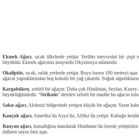
Ekmek Ağacı
, sıcak ülkelerde yetişir. Yerliler meyvesini bir çeş
büyüktür. Ekmek ağacının anayurdu Okyanusya adalarıdır.
Okaliptüs
, sıcak, sulak yerlerde yetişir. Boyu bazen 100 metreyi aşa
ağacın yapraklarından hoş kokulu bir yağ çıkarılır. Soğuk algınlıklarını
Kargabüken
, zehirli bir ağaçtır. Daha çok Hindistan, Seylan, Kuzey 
büyüklüğündedir. “
Striknin
” denilen zehirli bir madde bu ağacın tohu
Sakız ağacı
, Akdeniz bölgesinde yetişen küçük bir ağaçtır. Yazın kabu
Kauçuk ağacı
, Amerika’da Asya’da, Afrika’da yetişir. Kabuğu kesilin
Banyan ağacı
, kutsallığına inanılarak Hindistan’da özenle yetiştiril
dalların sayısı bini aşar.