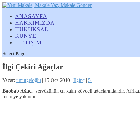
ANASAYFA
HAKKIMIZDA
HUKUKSAL
KÜNYE
İLETİŞİM
Select Page
İlgi Çekici Ağaçlar
Yazar:
umutgeloğlu
|
15 Oca 2010
|
İlginç
|
5
|
Baobab Ağacı
, yeryüzünün en kalın gövdeli ağaçlarındandır. Afrika,
metreye yakındır.