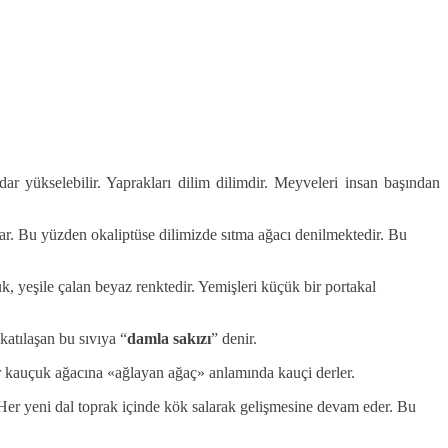
dar yükselebilir. Yaprakları dilim dilimdir. Meyveleri insan başından
rar. Bu yüzden okaliptüse dilimizde sıtma ağacı denilmektedir. Bu
k, yeşile çalan beyaz renktedir. Yemişleri küçük bir portakal
katılaşan bu sıvıya “
damla sakızı
” denir.
ler kauçuk ağacına «ağlayan ağaç» anlamında kauçi derler.
r. Her yeni dal toprak içinde kök salarak gelişmesine devam eder. Bu