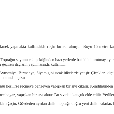
it ekmek yapmakta kullandıkları için bu adı almıştır. Boyu 15 metre ka
r. Toprağın suyunu çok çektiğinden bazı yerlerde bataklık kurutmaya ya
 geçiren ilaçların yapılmasında kullanılır.
Avustralya, Birmanya, Siyam gibi sıcak ülkelerde yetişir. Çiçekleri küçü
mlarından çıkarılır.
ğu kesilirse reçineye benzeyen yapışkan bir sıvı çıkarır. Kendiliğinden 
ce beyaz, yapışkan bir sıvı akıtır. Bu sıvıdan kauçuk elde edilir. Yerli
en bir ağaçtır. Gövdeden ayrılan dallar, toprağa doğru yeni dallar salarla