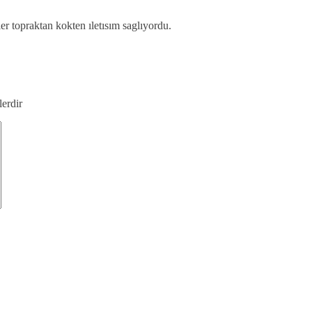
r topraktan kokten ıletısım saglıyordu.
lerdir