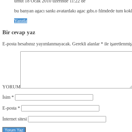
umut
18 Ocak 2010 üzerinde 11:22 de
bu banyan agacı sankı avatardakı agac gıbı.o fılmdede tum kokle
Yanıtla
Bir cevap yaz
E-posta hesabınız yayımlanmayacak.
Gerekli alanlar
*
ile işaretlenmiş
YORUM
İsim
*
E-posta
*
İnternet sitesi