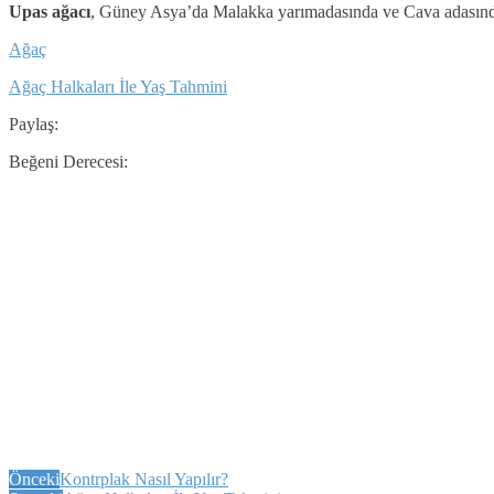
Upas ağacı
, Güney Asya’da Malakka yarımadasında ve Cava adasında ye
Ağaç
Ağaç Halkaları İle Yaş Tahmini
Paylaş:
Beğeni Derecesi:
Önceki
Kontrplak Nasıl Yapılır?