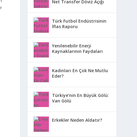
n
Net Transfer Döviz Açığı
r
Türk Futbol Endüstrisinin
İflas Raporu
Yenilenebilir Enerji
Kaynaklarının Faydaları
Kadınları En Çok Ne Mutlu
Eder?
Türkiye’nin En Büyük Gölü:
Van Gölü
Erkekler Neden Aldatır?