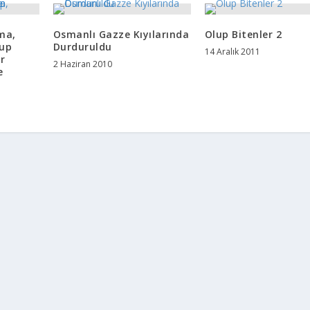
ma,
Osmanlı Gazze Kıyılarında
Olup Bitenler 2
tup
Durduruldu
14 Aralık 2011
ir
2 Haziran 2010
e