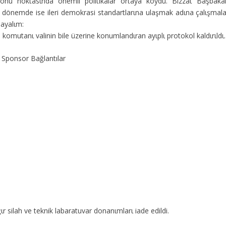
yonu noktasιnda önemli politikalar ortaya koydu. Bizzat Başbaka
u dönemde ise ileri demokrasi standartlarιna ulaşmak adιna çalιşmala
layalιm:
 komutanι valinin bile üzerine konumlandιran ayιplι protokol kaldιrιldι.
Sponsor Bağlantılar
r silah ve teknik labaratuvar donanιmlarι iade edildi.