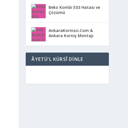
Beko Kombi E03 Hatası ve
Çözümü
AnkaraKornisci.Com &
Ankara Korniş Montajı
ÂYETÜ’L KÜRSÎ DINLE