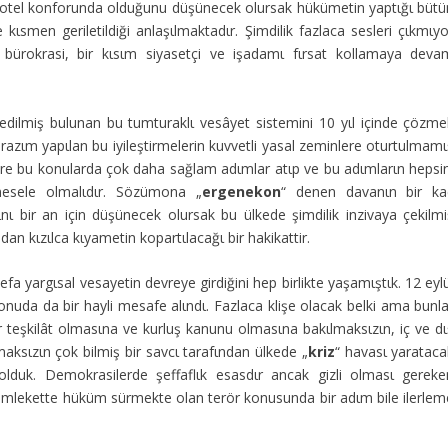
zlι otel konforunda olduğunu düşünecek olursak hükümetin yaptιğι bütü
ιsmen geriletildiği anlaşιlmaktadιr. Şimdilik fazlaca sesleri çιkmιyo
l bürokrasi, bir kιsιm siyasetçi ve işadamι fιrsat kollamaya deva
edilmiş bulunan bu tumturaklι vesâyet sistemini 10 yιl içinde çözme
itirazιm yapιlan bu iyileştirmelerin kuvvetli yasal zeminlere oturtulmam
re bu konularda çok daha sağlam adιmlar atιp ve bu adιmlarιn hepsin
mesele olmalιdιr. Sözümona „
ergenekon
“ denen davanιn bir ka
ğιnι bir an için düşünecek olursak bu ülkede şimdilik inzivaya çekilmi
an kιzιlca kιyametin kopartιlacağι bir hakikattir.
 defa yargιsal vesayetin devreye girdiğini hep birlikte yaşamιştιk. 12 eyl
onuda da bir hayli mesafe alιndι. Fazlaca klişe olacak belki ama bunla
ir teşkilât olmasιna ve kurluş kanunu olmasιna bakιlmaksιzιn, iç ve dι
maksιzιn çok bilmiş bir savcι tarafιndan ülkede „
kriz
“ havasι yarataca
t olduk. Demokrasilerde şeffaflιk esasdιr ancak gizli olmasι gereke
r memlekette hüküm sürmekte olan terör konusunda bir adιm bile ilerlem