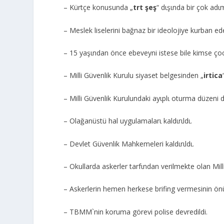
– Kürtçe konusunda „
trt şeş
“ dιşιnda bir çok adιm
– Meslek liselerini bağnaz bir ideolojiye kurban ed
– 15 yaşιndan önce ebeveyni istese bile kimse ç
– Milli Güvenlik Kurulu siyaset belgesinden „
irtica
– Milli Güvenlik Kurulundaki ayιplι oturma düzeni deği
– Olağanüstü hal uygulamalarι kaldιrιldι.
– Devlet Güvenlik Mahkemeleri kaldιrιldι.
– Okullarda askerler tarfιndan verilmekte olan Milli 
– Askerlerin hemen herkese brifing vermesinin önü
– TBMM`nin koruma görevi polise devredildi.