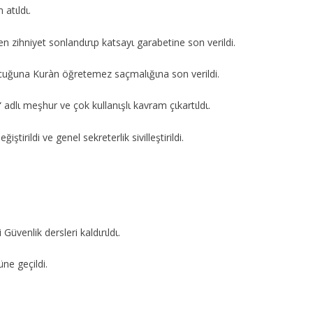
 atιldι.
en zihniyet sonlandιrιp katsayι garabetine son verildi.
ocuğuna Kuràn öğretemez saçmalιğιna son verildi.
“ adlι meşhur ve çok kullanιşlι kavram çιkartιldι.
ştirildi ve genel sekreterlik sivilleştirildi.
Güvenlik dersleri kaldιrιldι.
ne geçildi.