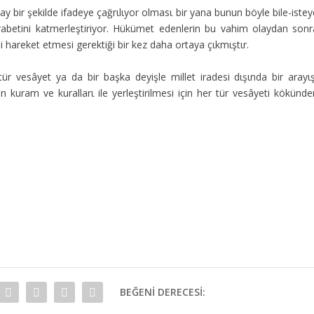
 bir şekilde ifadeye çağrιlιyor olmasι bir yana bunun böyle bile-istey
arabetini katmerleştiriyor. Hükümet edenlerin bu vahim olaydan sonr
 hareket etmesi gerektiği bir kez daha ortaya çιkmιştιr.
ür vesâyet ya da bir başka deyişle millet iradesi dιşιnda bir arayιş
n kuram ve kurallarι ile yerleştirilmesi için her tür vesâyeti kökünde
BEĞENI DERECESI: