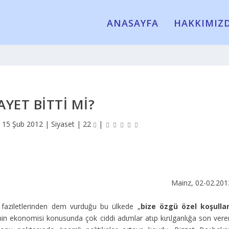
ANASAYFA
HAKKIMIZ
AYET BITTI MI?
|
15 Şub 2012
|
Siyaset
|
22
|
Mainz, 02-02.201
faziletlerinden dem vurduğu bu ülkede „
bize özgü özel koşulla
in ekonomisi konusunda çok ciddi adιmlar atιp kιrιlganlιğa son vere