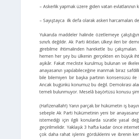
– Askerlik yapmak üzere giden vatan evlatlarιnιn 
– Sayιştayca ilk defa olarak askeri harcamalarι de
Yukarιda maddeler halinde özetlemeye çalιştιğιm
sιnιrlι değildir. Ak Parti iktidarι ülkeyi ileri bir
girebilme ihtimalinden hareketle bu çalιşmala
hemen her şey bu ülkenin gerçekten en büyük ihtiy
aşikâr. Fakat mecliste kurulmuş bulunan ve ilkele
anayasanιn yapιlabileceğine inanmak biraz safdillik 
bile bilemiyen bir başka partinin konsensüsü il
Ancak bugünkü konumuz bu değil. Demokrasi alanιn
temeli bulunmuyor. Meselâ başörtüsü konusu şimdi
(Hafizenallah!) Yarιn parçalι bir hükümetin iş başι
sebeple Ak Parti hükümetinin yeni bir anayasanιn
istemediği için ilgili konularda süratle yasal d
geçirilmelidir. Yaklaşιk 3 hafta kadar önce interne
çok daha rahat işlerini gördüklerini ve ibrenin k