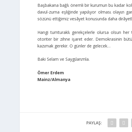
Başbakana bağlι önemli bir kurumun bu kadar kolay
davul-zurna eşliğinde yapιlιyor olmasι olayιn g
sözünü ettiğimiz vesâyet konusunda daha dirâyetli
Hangi tumturaklι gerekçelerle olursa olsun her t
otoriter bir zihne işaret eder. Demokrasinin bütü
kazιmak gerekir. O günler de gelecek…
Baki Selam ve Saygιlarιmla.
Ömer Erdem
Mainz/Almanya
PAYLAŞ: