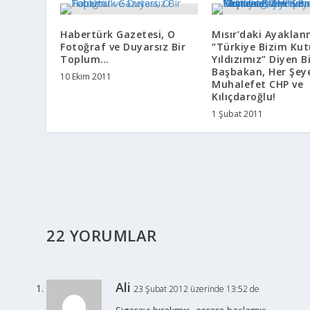
Habertürk Gazetesi, O
Mısır’daki Ayaklan
Fotoğraf ve Duyarsız Bir
“Türkiye Bizim Ku
Toplum…
Yıldızımız” Diyen B
Başbakan, Her Şey
10 Ekim 2011
Muhalefet CHP ve
Kılıçdaroğlu!
1 Şubat 2011
22 YORUMLAR
Ali
23 Şubat 2012 üzerinde 13:52 de