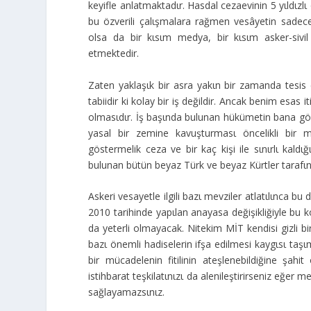
keyifle anlatmaktadιr. Hasdal cezaevinin 5 yιldι
bu özverili çalιşmalara rağmen vesâyetin sadece k
olsa da bir kιsιm medya, bir kιsιm asker-sivi
etmektedir.
Zaten yaklaşιk bir asra yakιn bir zamanda tesis 
tabiidir ki kolay bir iş değildir. Ancak benim esas 
olmasιdιr. İş başιnda bulunan hükümetin bana gö
yasal bir zemine kavuşturmasι öncelikli bir 
göstermelik ceza ve bir kaç kişi ile sιnιrlι kaldι
bulunan bütün beyaz Türk ve beyaz Kürtler tarafιnd
Askeri vesayetle ilgili bazι mevziler atlatιlιnca bu
2010 tarihinde yapιlan anayasa değişikliğiyle bu k
da yeterli olmayacak. Nitekim MİT kendisi gizli b
bazι önemli hadiselerin ifşa edilmesi kaygιsι taşι
bir mücadelenin fitilinin ateşlenebildiğine şahi
istihbarat teşkilatιnιzι da alenileştirirseniz eğe
sağlayamazsιnιz.