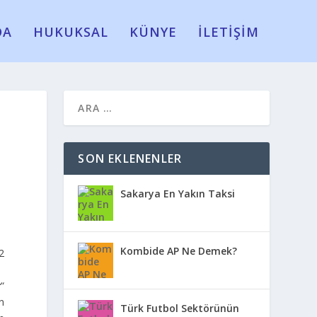
DA
HUKUKSAL
KÜNYE
İLETİŞİM
SON EKLENENLER
Sakarya En Yakın Taksi
Kombide AP Ne Demek?
2
r
“
n
Türk Futbol Sektörünün