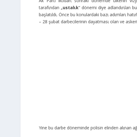
Ak Parti iktidarι sonraki dönemde ülkenin viz
tarafιndan „
ustalιk
“ dönemi diye adlandιrιlan b
başlatιldι. Önce bu konulardaki bazι adιmlarι hatιr
– 28 şubat darbecilerinin dayatmasι olan ve askeri
Yine bu darbe döneminde polisin elinden alιnan ağι