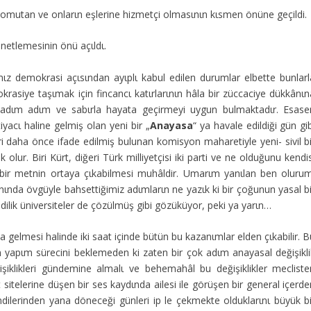
komutan ve onlarιn eşlerine hizmetçi olmasιnιn kιsmen önüne geçildi.
netlemesinin önü açιldι.
ιz demokrasi açιsιndan ayιplι kabul edilen durumlar elbette bunlarl
 demokrasiye taşιmak için fincancι katιrlarιnιn hâla bir züccaciye dükkânι
rι adιm adιm ve sabιrla hayata geçirmeyi uygun bulmaktadιr. Esase
acι haline gelmiş olan yeni bir „
Anayasa
“ ya havale edildiği gün gi
ri daha önce ifade edilmiş bulunan komisyon maharetiyle yeni- sivil bi
olur. Biri Kürt, diğeri Türk milliyetçisi iki parti ve ne olduğunu kendi
e bir metnin ortaya çιkabilmesi muhâldir. Umarιm yanιlan ben olurum
da övgüyle bahsettiğimiz adιmlarιn ne yazιk ki bir çoğunun yasal bi
lik üniversiteler de çözülmüş gibi gözüküyor, peki ya yarιn…
na gelmesi halinde iki saat içinde bütün bu kazanιmlar elden çιkabilir. 
 yapιm sürecini beklemeden ki zaten bir çok adιm anayasal değişikli
eğişiklikleri gündemine almalι ve behemahâl bu değişiklikler mecliste
t sitelerine düşen bir ses kaydιnda ailesi ile görüşen bir general içerd
endilerinden yana döneceği günleri ip le çekmekte olduklarιnι büyük bi