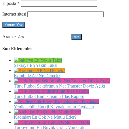
E-posta
*
İnternet sitesi
Arama:
Son Eklenenler
Sakarya En Yakın Taksi
Kombide AP Ne Demek?
Türk Futbol Sektörünün Net Transfer Döviz Açığı
Türk Futbol Endüstrisinin İflas Raporu
Yenilenebilir Enerji Kaynaklarının Faydaları
Kadınları En Çok Ne Mutlu Eder?
Türkiye’nin En Büyük Gölü: Van Gölü