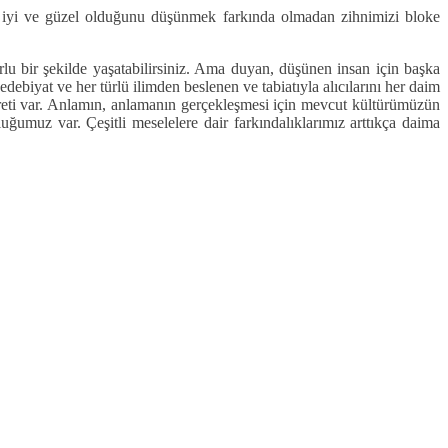
 iyi ve güzel olduğunu düşünmek farkında olmadan zihnimizi bloke
rlu bir şekilde yaşatabilirsiniz. Ama duyan, düşünen insan için başka
ebiyat ve her türlü ilimden beslenen ve tabiatıyla alıcılarını her daim
ureti var. Anlamın, anlamanın gerçekleşmesi için mevcut kültürümüzün
umuz var. Çeşitli meselelere dair farkındalıklarımız arttıkça daima