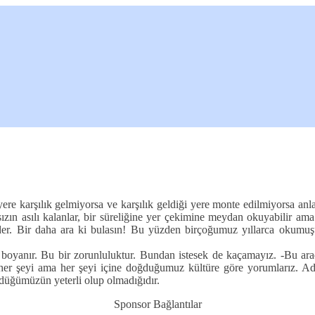
yere karşılık gelmiyorsa ve karşılık geldiği yere monte edilmiyorsa a
aksızın asılı kalanlar, bir süreliğine yer çekimine meydan okuyabilir 
 gider. Bir daha ara ki bulasın! Bu yüzden birçoğumuz yıllarca oku
boyanır. Bu bir zorunluluktur. Bundan istesek de kaçamayız. -Bu arada
 her şeyi ama her şeyi içine doğduğumuz kültüre göre yorumlarız. Ad
rdüğümüzün yeterli olup olmadığıdır.
Sponsor Bağlantılar