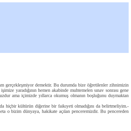
nlam gerçekleşmiyor demektir. Bu durumda bize öğretilenler zihnimizin
ama işimize yaradığının hemen akabinde muhtemelen sınav sonrası gene
muşuzdur ama içimizde yıllarca okumuş olmanın boşluğunu duymaktan
 hiçbir kültürün diğerine bir faikıyeti olmadığını da belirtmeliyim.-
eta o bizim dünyaya, hakikate açılan penceremizdir. Bu pencereden