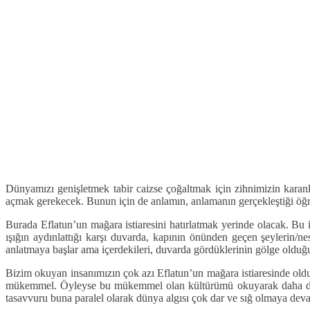
Dünyamızı genişletmek tabir caizse çoğaltmak için zihnimizin karanl
açmak gerekecek. Bunun için de anlamın, anlamanın gerçekleştiği öğr
Burada Eflatun’un mağara istiaresini hatırlatmak yerinde olacak. Bu 
ışığın aydınlattığı karşı duvarda, kapının önünden geçen şeylerin/nesn
anlatmaya başlar ama içerdekileri, duvarda gördüklerinin gölge olduğ
Bizim okuyan insanımızın çok azı Eflatun’un mağara istiaresinde olduğ
mükemmel. Öyleyse bu mükemmel olan kültürümü okuyarak daha da tahk
tasavvuru buna paralel olarak dünya algısı çok dar ve sığ olmaya dev