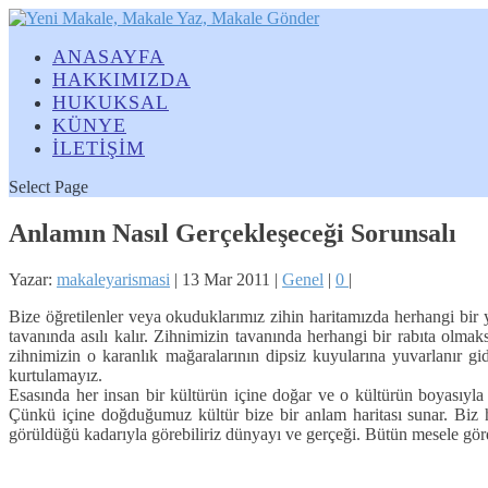
ANASAYFA
HAKKIMIZDA
HUKUKSAL
KÜNYE
İLETİŞİM
Select Page
Anlamın Nasıl Gerçekleşeceği Sorunsalı
Yazar:
makaleyarismasi
|
13 Mar 2011
|
Genel
|
0
|
Bize öğretilenler veya okuduklarımız zihin haritamızda herhangi bir 
tavanında asılı kalır. Zihnimizin tavanında herhangi bir rabıta olm
zihnimizin o karanlık mağaralarının dipsiz kuyularına yuvarlanır
kurtulamayız.
Esasında her insan bir kültürün içine doğar ve o kültürün boyasıyla 
Çünkü içine doğduğumuz kültür bize bir anlam haritası sunar. Biz
görüldüğü kadarıyla görebiliriz dünyayı ve gerçeği. Bütün mesele gö