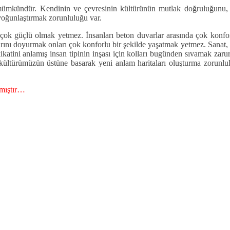
 mümkündür. Kendinin ve çevresinin kültürünün mutlak doğruluğunu,
 yoğunlaştırmak zorunluluğu var.
de çok güçlü olmak yetmez. İnsanları beton duvarlar arasında çok konfo
rını doyurmak onları çok konforlu bir şekilde yaşatmak yetmez. Sanat, ed
atini anlamış insan tipinin inşası için kolları bugünden sıvamak zar
ültürümüzün üstüne basarak yeni anlam haritaları oluşturma zorunluluğ
lmıştır…