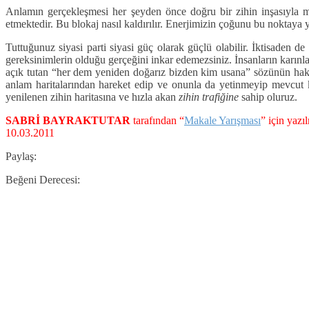
Anlamın gerçekleşmesi her şeyden önce doğru bir zihin inşasıyla
etmektedir. Bu blokaj nasıl kaldırılır. Enerjimizin çoğunu bu noktaya
Tuttuğunuz siyasi parti siyasi güç olarak güçlü olabilir. İktisaden 
gereksinimlerin olduğu gerçeğini inkar edemezsiniz. İnsanların karınla
açık tutan “her dem yeniden doğarız bizden kim usana” sözünün hakik
anlam haritalarından hareket edip ve onunla da yetinmeyip mevcut k
yenilenen zihin haritasına ve hızla akan
zihin trafiğine
sahip oluruz.
SABRİ BAYRAKTUTAR
tarafından “
Makale Yarışması
” için yazı
10.03.2011
Paylaş:
Beğeni Derecesi: