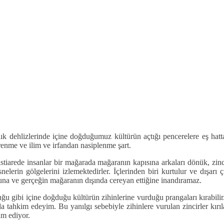
ık dehlizlerinde içine doğduğumuz kültürün açtığı pencerelere eş hatt
enme ve ilim ve irfandan nasiplenme şart.
istiarede insanlar bir mağarada mağaranın kapısına arkaları dönük, zi
elerin gölgelerini izlemektedirler. İçlerinden biri kurtulur ve dışarı ç
una ve gerçeğin mağaranın dışında cereyan ettiğine inandıramaz.
u gibi içine doğduğu kültürün zihinlerine vurduğu prangaları kırabilir
im edeyim. Bu yanılgı sebebiyle zihinlere vurulan zincirler kırılam
am ediyor.