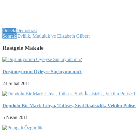
Önceki
Demokrasi
Sonraki
Evlilik, Mutluluk ve Elizabeth Gilbert
Rastgele Makale
Düşünüyorum Öyleyse Suçluyum mu?
23 Şubat 2011
Dopdolu Bir Mart: Libya, Tatlıses, Sivil İtaatsizlik, Vekilin Po
5 Nisan 2011