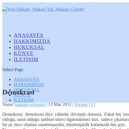
ANASAYFA
HAKKIMIZDA
HUKUKSAL
KÜNYE
İLETİŞİM
Select Page
ANASAYFA
HAKKIMIZDA
HUKUKSAL
Demokrasi
KÜNYE
İLETİŞİM
Yazar:
makaleyarismasi
|
13 Mar 2011
|
Siyaset
|
1
|
Demokrasi, demokrasi diye yıllardır dövünür dururuz. Fakat hiç üz
olduğu, nasıl olduğu tarihsel süreci ilgilendirmez bizi, sadece çıkar
bir ay önce olanları unutmuşuzdur, tüketmişizdir kafamızda her şeyi.