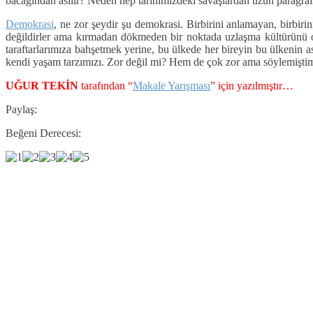
bacağından asılır? Neden hep tarihimizdeki savaşlardan uzun paragraflar
Demokrasi
, ne zor şeydir şu demokrasi. Birbirini anlamayan, birbir
değildirler ama kırmadan dökmeden bir noktada uzlaşma kültürünü olu
taraftarlarımıza bahşetmek yerine, bu ülkede her bireyin bu ülkenin
kendi yaşam tarzımızı. Zor değil mi? Hem de çok zor ama söylemiştim 
UĞUR TEKİN
tarafından “
Makale Yarışması
” için yazılmıştır…
Paylaş:
Beğeni Derecesi: