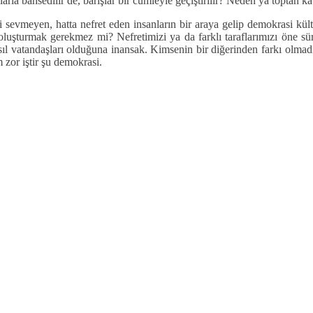
la bahsedilir de, barışlar bir cümleyle geçiştirilir? Neden ya toptan ka
ini sevmeyen, hatta nefret eden insanların bir araya gelip demokrasi 
şturmak gerekmez mi? Nefretimizi ya da farklı taraflarımızı öne sürm
 asıl vatandaşları olduğuna inansak. Kimsenin bir diğerinden farkı ol
zor iştir şu demokrasi.