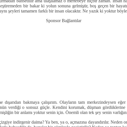
urmadan bahsedilir ama ulaşılamaz o mertebeye hiçbir zaman. İnsan hay
tiremeden bir bakar ki yolun sonuna gelmiştir, boş geçen bir hayatın
ynı şeyleri tamamen farklı bir insan olacaktır. Ne yazık ki yoktur böyle 
Sponsor Bağlantılar
ne dışarıdan bakmaya çalışırım. Olayların tam merkezindeysen eğer 
sünün verdiği o sonsuz güçle. Kendini korumak, düşman gördüklerine
enmişliğin bir anlamı yoktur senin için. Önemli olan tek şey senin varlı
zgiye indirgenir daima? Ya ben, ya o, açmazına dayandırılır. Neden ort