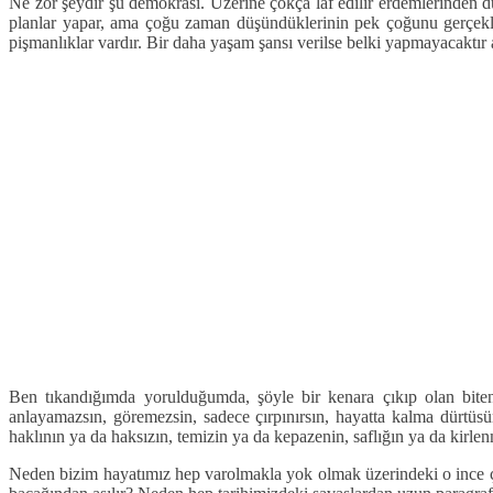
Ne zor şeydir şu demokrasi. Üzerine çokça laf edilir erdemlerinden d
planlar yapar, ama çoğu zaman düşündüklerinin pek çoğunu gerçekleş
pişmanlıklar vardır. Bir daha yaşam şansı verilse belki yapmayacaktır a
Ben tıkandığımda yorulduğumda, şöyle bir kenara çıkıp olan bite
anlayamazsın, göremezsin, sadece çırpınırsın, hayatta kalma dürtü
haklının ya da haksızın, temizin ya da kepazenin, saflığın ya da kirl
Neden bizim hayatımız hep varolmakla yok olmak üzerindeki o ince çi