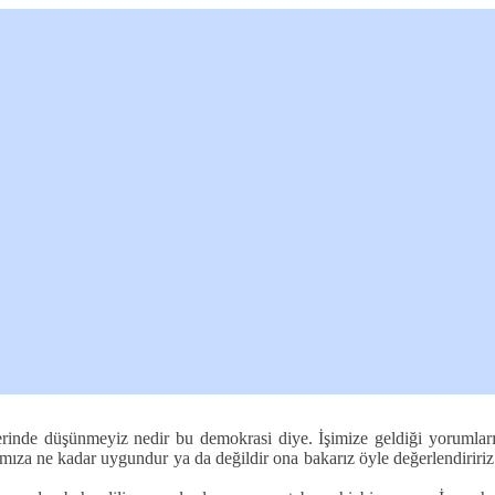
erinde düşünmeyiz nedir bu demokrasi diye. İşimize geldiği yorumlar
larımıza ne kadar uygundur ya da değildir ona bakarız öyle değerlendirir