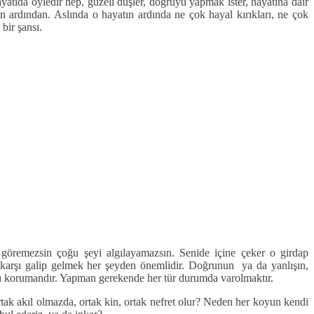
atıda öyledir hep, güzeli düşler, doğruyu yapmak ister, hayatına dair
 ardından. Aslında o hayatın ardında ne çok hayal kırıkları, ne çok
bir şansı.
göremezsin çoğu şeyi algılayamazsın. Senide içine çeker o girdap
 karşı galip gelmek her şeyden önemlidir. Doğrunun ya da yanlışın,
ğını korumandır. Yapman gerekende her tür durumda varolmaktır.
ak akıl olmazda, ortak kin, ortak nefret olur? Neden her koyun kendi