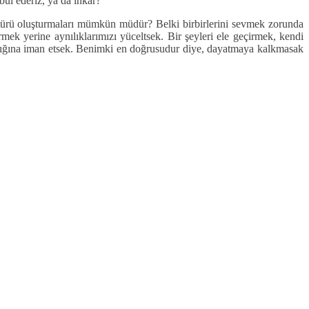
bul ederiz, ya da inkar?
kültürü oluşturmaları mümkün müdür? Belki birbirlerini sevmek zorunda
ek yerine aynılıklarımızı yüceltsek. Bir şeyleri ele geçirmek, kendi
madığına iman etsek. Benimki en doğrusudur diye, dayatmaya kalkmasak