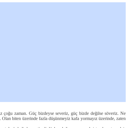
ız çoğu zaman. Güç bizdeyse severiz, güç bizde değilse söveriz. Ne
iz. Olan biten üzerinde fazla düşünmeyiz kafa yormayız üzerinde, zaten