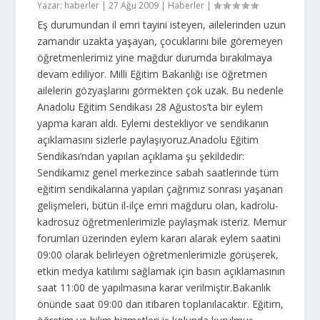
Yazar:
haberler
|
27 Ağu 2009
|
Haberler
|
Eş durumundan il emri tayini isteyen, ailelerinden uzun
zamandır uzakta yaşayan, çocuklarını bile göremeyen
öğretmenlerimiz yine mağdur durumda bırakılmaya
devam ediliyor. Milli Eğitim Bakanlığı ise öğretmen
ailelerin gözyaşlarını görmekten çok uzak. Bu nedenle
Anadolu Eğitim Sendikası 28 Ağustos’ta bir eylem
yapma kararı aldı. Eylemi destekliyor ve sendikanın
açıklamasını sizlerle paylaşıyoruz.Anadolu Eğitim
Sendikası’ndan yapılan açıklama şu şekildedir:
Sendikamız genel merkezince sabah saatlerinde tüm
eğitim sendikalarına yapılan çağrımız sonrası yaşanan
gelişmeleri, bütün il-ilçe emri mağduru olan, kadrolu-
kadrosuz öğretmenlerimizle paylaşmak isteriz. Memur
forumları üzerinden eylem kararı alarak eylem saatini
09:00 olarak belirleyen öğretmenlerimizle görüşerek,
etkin medya katılımı sağlamak için basın açıklamasının
saat 11:00 de yapılmasına karar verilmiştir.Bakanlık
önünde saat 09:00 dan itibaren toplanılacaktır. Eğitim,