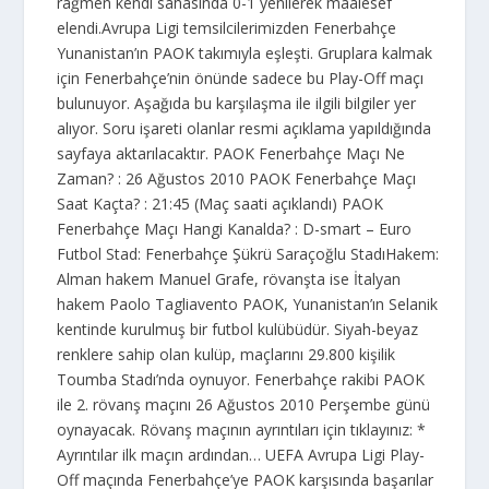
rağmen kendi sahasında 0-1 yenilerek maalesef
elendi.Avrupa Ligi temsilcilerimizden Fenerbahçe
Yunanistan’ın PAOK takımıyla eşleşti. Gruplara kalmak
için Fenerbahçe’nin önünde sadece bu Play-Off maçı
bulunuyor. Aşağıda bu karşılaşma ile ilgili bilgiler yer
alıyor. Soru işareti olanlar resmi açıklama yapıldığında
sayfaya aktarılacaktır. PAOK Fenerbahçe Maçı Ne
Zaman? : 26 Ağustos 2010 PAOK Fenerbahçe Maçı
Saat Kaçta? : 21:45 (Maç saati açıklandı) PAOK
Fenerbahçe Maçı Hangi Kanalda? : D-smart – Euro
Futbol Stad: Fenerbahçe Şükrü Saraçoğlu StadıHakem:
Alman hakem Manuel Grafe, rövanşta ise İtalyan
hakem Paolo Tagliavento PAOK, Yunanistan’ın Selanik
kentinde kurulmuş bir futbol kulübüdür. Siyah-beyaz
renklere sahip olan kulüp, maçlarını 29.800 kişilik
Toumba Stadı’nda oynuyor. Fenerbahçe rakibi PAOK
ile 2. rövanş maçını 26 Ağustos 2010 Perşembe günü
oynayacak. Rövanş maçının ayrıntıları için tıklayınız: *
Ayrıntılar ilk maçın ardından… UEFA Avrupa Ligi Play-
Off maçında Fenerbahçe’ye PAOK karşısında başarılar