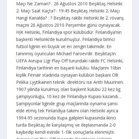
Maçı Ne Zaman? : 26 Ağustos 2010 Beşiktaş Helsinki
2. Maçı Saat Kaçta? : 19:45 Beşiktaş Helsinki 2. Maçı
Hangi Kanalda? : ? Beşiktaş rakibi Helsinki ile 2. rövanş
maçını 26 Ağustos 2010 Perşembe günü oynayacak.
HJK Helsinki, Finlandiya spor külübüdür. Finlandiya’nın
başkenti Helsinki’de kurulmuştur. Finlandiya birinci
futbol liginin en büyük ve en zengin takımıdır. En
tanınmış oyuncuları Michael Faroev’dir. Beşiktaş’ın
UEFA Avrupa Ligi Play-Off turundaki rakibi FC Helsinki,
Finlandiya tarihinin en başarılı kulübü. Maçlarını 10bin
kişilik Finnair stadında oynayan kulübün başkanı Olli
Pekka Lyytikainen teknik direktörü ise Antti Muurinen.
1907 yılında kurulmuş olan başkent kulübü 22 kez lig
şampiyonluğu, 10 kez de Finlandiya Kupası kazandı…
Şampiyonlar liginde grup maçlarında oynama şansı
elde etmiş tek Finlandiya takımı olan Helsinki ayrıca
1994-95 sezonunda Kupa galipleri kupasında ikinci
turda Beşiktaş ile karşılaşmış ve deplasmanda 2-0
kaybedip kendi evinde 1-1lik sonuçlarla elenmiştir.