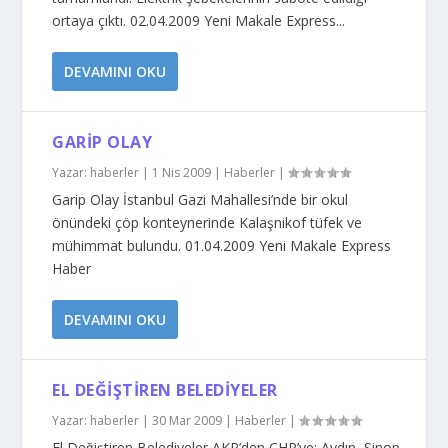
ortaya çıktı. 02.04.2009 Yeni Makale Express...
DEVAMINI OKU
GARIP OLAY
Yazar:
haberler
|
1 Nis 2009
|
Haberler
|
Garip Olay İstanbul Gazi Mahallesi’nde bir okul
önündeki çöp konteynerinde Kalaşnikof tüfek ve
mühimmat bulundu. 01.04.2009 Yeni Makale Express
Haber
DEVAMINI OKU
EL DEĞIŞTIREN BELEDIYELER
Yazar:
haberler
|
30 Mar 2009
|
Haberler
|
El Değiştiren Belediyeler AKP’den CHP’ye: Aydın, Sinop,