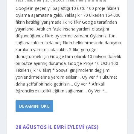
Yazar:
haberler
|
25 Eyl 2009
|
Haberler
|
Google’ın geçen yıl başlattığı 10 üstü 100 proje fikirleri
oylama aşamasına geldi. Yaklaşık 170 ülkeden 154.000
fikrin katıldığı yarışmada ilk 16 fikir Google tarafından
yayınlandı. Artık en fazla insana yardımı olacağını
düşündüğünüz fikre oy verme zamanı. Oylarınız, fon
sağlanacak en fazla beş fikrin belirlenmesinde danışma
kuruluna yardımcı olacaktır. 5 fikri gerçeğe
dönüştürmek için Google tam olarak 10 milyon dolarlık
bir bütçe ayırmış durumda. Google Proje 10 Üstü 100
Fikirleri (İlk 16 fikir) * Sosyal girişimcilerin değişimi
yönlendirmelerine yardım edilsin… Oy Ver * Hükümet
daha şeffaf bir hale getirilsin… Oy Ver * Afrikalı
öğrencilere nitelikli eğitim sağlansın… Oy Ver *...
DEVAMINI OKU
28 AĞUSTOS İL EMRI EYLEMI (AES)