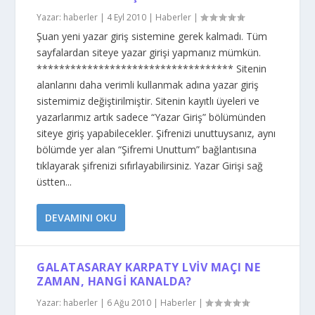
Yazar:
haberler
|
4 Eyl 2010
|
Haberler
|
Şuan yeni yazar giriş sistemine gerek kalmadı. Tüm
sayfalardan siteye yazar girişi yapmanız mümkün.
*********************************** Sitenin
alanlarını daha verimli kullanmak adına yazar giriş
sistemimiz değiştirilmiştir. Sitenin kayıtlı üyeleri ve
yazarlarımız artık sadece “Yazar Giriş” bölümünden
siteye giriş yapabilecekler. Şifrenizi unuttuysanız, aynı
bölümde yer alan “Şifremi Unuttum” bağlantısına
tıklayarak şifrenizi sıfırlayabilirsiniz. Yazar Girişi sağ
üstten...
DEVAMINI OKU
GALATASARAY KARPATY LVIV MAÇI NE
ZAMAN, HANGI KANALDA?
Yazar:
haberler
|
6 Ağu 2010
|
Haberler
|