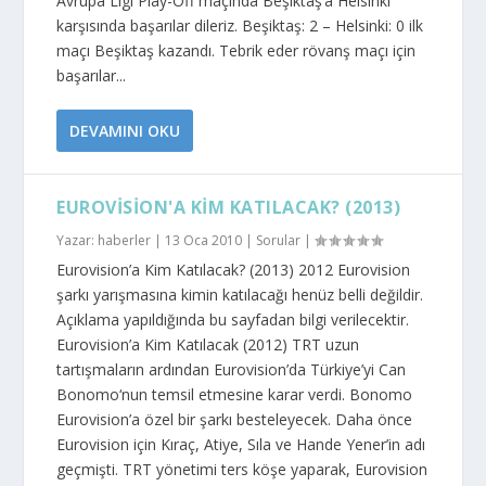
Avrupa Ligi Play-Off maçında Beşiktaş’a Helsinki
karşısında başarılar dileriz. Beşiktaş: 2 – Helsinki: 0 ilk
maçı Beşiktaş kazandı. Tebrik eder rövanş maçı için
başarılar...
DEVAMINI OKU
EUROVISION'A KIM KATILACAK? (2013)
Yazar:
haberler
|
13 Oca 2010
|
Sorular
|
Eurovision’a Kim Katılacak? (2013) 2012 Eurovision
şarkı yarışmasına kimin katılacağı henüz belli değildir.
Açıklama yapıldığında bu sayfadan bilgi verilecektir.
Eurovision’a Kim Katılacak (2012) TRT uzun
tartışmaların ardından Eurovision’da Türkiye’yi Can
Bonomo‘nun temsil etmesine karar verdi. Bonomo
Eurovision’a özel bir şarkı besteleyecek. Daha önce
Eurovision için Kıraç, Atiye, Sıla ve Hande Yener’in adı
geçmişti. TRT yönetimi ters köşe yaparak, Eurovision