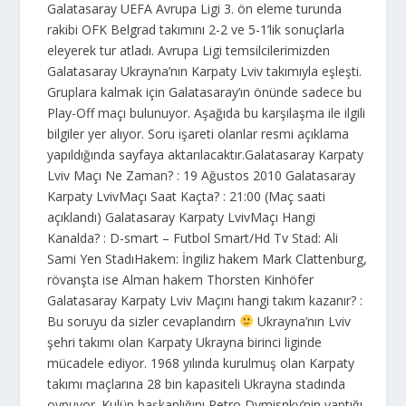
Galatasaray UEFA Avrupa Ligi 3. ön eleme turunda
rakibi OFK Belgrad takımını 2-2 ve 5-1’lik sonuçlarla
eleyerek tur atladı. Avrupa Ligi temsilcilerimizden
Galatasaray Ukrayna’nın Karpaty Lviv takımıyla eşleşti.
Gruplara kalmak için Galatasaray’ın önünde sadece bu
Play-Off maçı bulunuyor. Aşağıda bu karşılaşma ile ilgili
bilgiler yer alıyor. Soru işareti olanlar resmi açıklama
yapıldığında sayfaya aktarılacaktır.Galatasaray Karpaty
Lviv Maçı Ne Zaman? : 19 Ağustos 2010 Galatasaray
Karpaty LvivMaçı Saat Kaçta? : 21:00 (Maç saati
açıklandı) Galatasaray Karpaty LvivMaçı Hangi
Kanalda? : D-smart – Futbol Smart/Hd Tv Stad: Ali
Sami Yen StadıHakem: İngiliz hakem Mark Clattenburg,
rövanşta ise Alman hakem Thorsten Kinhöfer
Galatasaray Karpaty Lviv Maçını hangi takım kazanır? :
Bu soruyu da sizler cevaplandırn
Ukrayna’nın Lviv
şehri takımı olan Karpaty Ukrayna birinci liginde
mücadele ediyor. 1968 yılında kurulmuş olan Karpaty
takımı maçlarına 28 bin kapasiteli Ukrayna stadında
oynuyor. Kulüp başkanlığını Petro Dymisnky’nin yaptığı