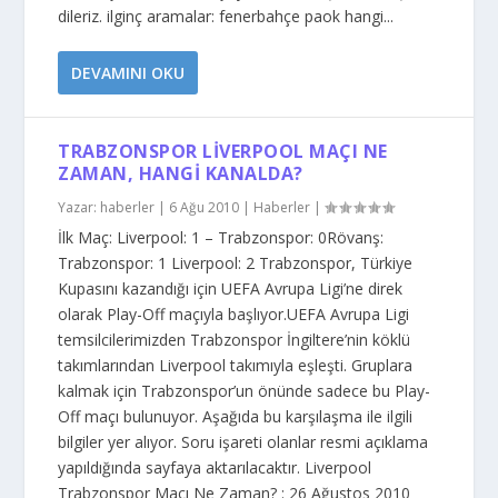
dileriz. ilginç aramalar: fenerbahçe paok hangi...
DEVAMINI OKU
TRABZONSPOR LIVERPOOL MAÇI NE
ZAMAN, HANGI KANALDA?
Yazar:
haberler
|
6 Ağu 2010
|
Haberler
|
İlk Maç: Liverpool: 1 – Trabzonspor: 0Rövanş:
Trabzonspor: 1 Liverpool: 2 Trabzonspor, Türkiye
Kupasını kazandığı için UEFA Avrupa Ligi’ne direk
olarak Play-Off maçıyla başlıyor.UEFA Avrupa Ligi
temsilcilerimizden Trabzonspor İngiltere’nin köklü
takımlarından Liverpool takımıyla eşleşti. Gruplara
kalmak için Trabzonspor’un önünde sadece bu Play-
Off maçı bulunuyor. Aşağıda bu karşılaşma ile ilgili
bilgiler yer alıyor. Soru işareti olanlar resmi açıklama
yapıldığında sayfaya aktarılacaktır. Liverpool
Trabzonspor Maçı Ne Zaman? : 26 Ağustos 2010