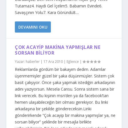
Tutamaz4. Haydi Gel İçelim5. Babamın Evinde6.
Savaşçının Yolu7. Kara Göründü8....
DEVAMINI OKU
ÇOK ACAYIP MAKINA YAPMIŞLAR NE
SORSAN BILIYOR
Yazar:
haberler
|
17 Ara 2010
|
Eğlence
|
Reklamlarda gördüm bir bakayım dedim. Adamlar
üşenmemişler güzel bir şaka düşünmüşler. Sistem çok
basit çalışıyor. Önce şaka yapmak istediğin arkadaşının
adını yazıyorsun. Mesela Cansu. Sonra sistem sana bir
link verecek. Bu kişinin msn’den ya da facebook’tan
hemen ulaşabileceğin biri olması gerekiyor. Bu linki
arkadaşına bir şekilde göndereceksin.Linki
gönderirkende “Çok acayip bir makina yapmışlar ya, ne
sorsan biliyor” şeklinde bir mesajla birlikte