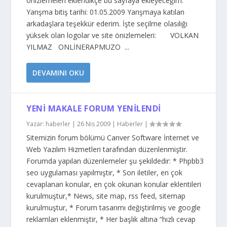
önizlemeleri eklendikçe bu sayfaya ekleyeceğim.
Yarışma bitiş tarihi: 01.05.2009 Yarışmaya katılan
arkadaşlara teşekkür ederim. İşte seçilme olasılığı
yüksek olan logolar ve site önizlemeleri: VOLKAN
YILMAZ ONLİNERAPMUZO ...
DEVAMINI OKU
YENI MAKALE FORUM YENILENDI
Yazar:
haberler
|
26 Nis 2009
|
Haberler
|
Sitemizin forum bölümü Canver Software İnternet ve
Web Yazılım Hizmetleri tarafından düzenlenmiştir.
Forumda yapılan düzenlemeler şu şekildedir: * Phpbb3
seo uygulaması yapılmıştır, * Son iletiler, en çok
cevaplanan konular, en çok okunan konular eklentileri
kurulmuştur,* News, site map, rss feed, sitemap
kurulmuştur, * Forum tasarımı değiştirilmiş ve google
reklamları eklenmiştir, * Her başlık altına “hızlı cevap