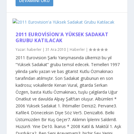
DEVAMINI OKU
2011 EUROVISION'A YÜKSEK SADAKAT
GRUBU KATILACAK
Yazar:
haberler
|
31 Ara 2010
|
Haberler
|
2011 Eurovision Şarkı Yarışmasında ülkemizi bu yıl
“Yüksek Sadakat” grubu temsil edecek. Temelleri 1997
yılında şarkı yazarı ve bas gitarist Kutlu Özmakinacı
tarafından atılmıştır. Son Sadakat grubunun en son
kadrosu; vokallerde Kenan Vural, gitarda Serkan
Özgen, basta Kutlu Özmakinacı, tuşlu çalgılarda Uğur
Onatkut ve davulda Alpay Şalt’tan oluşur. Albümleri *
2006 Yüksek Sadakat 1. İhtimaller Denizi2. Pervane3.
Kafile4. Döneceksin Diye Söz Ver5. Denizaltı6. Belki
Üstümüzden Bir Kuş Geçer7. Aklımın İplerini Saldım8.
Hüzün9. Yine De10. İkarus * 2008 Katil & Maktûl 1. Aşk
Durdukça2. Ben Seni Arayamam3. hiçbir Şey Yerini