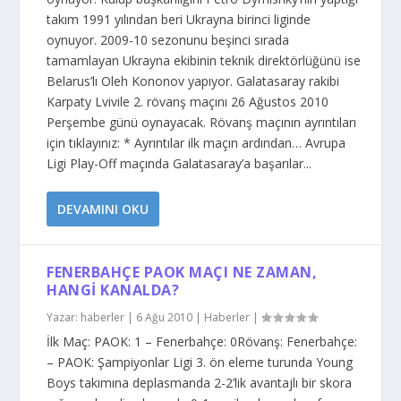
takım 1991 yılından beri Ukrayna birinci liginde
oynuyor. 2009-10 sezonunu beşinci sırada
tamamlayan Ukrayna ekibinin teknik direktörlüğünü ise
Belarus’lı Oleh Kononov yapıyor. Galatasaray rakibi
Karpaty Lvivile 2. rövanş maçını 26 Ağustos 2010
Perşembe günü oynayacak. Rövanş maçının ayrıntıları
için tıklayınız: * Ayrıntılar ilk maçın ardından… Avrupa
Ligi Play-Off maçında Galatasaray’a başarılar...
DEVAMINI OKU
FENERBAHÇE PAOK MAÇI NE ZAMAN,
HANGI KANALDA?
Yazar:
haberler
|
6 Ağu 2010
|
Haberler
|
İlk Maç: PAOK: 1 – Fenerbahçe: 0Rövanş: Fenerbahçe:
– PAOK: Şampiyonlar Ligi 3. ön eleme turunda Young
Boys takımına deplasmanda 2-2’lik avantajlı bir skora