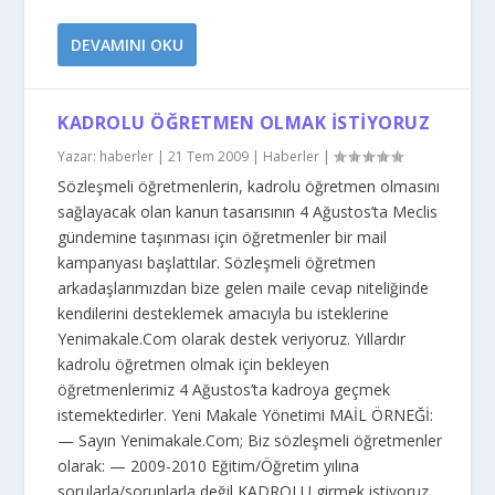
DEVAMINI OKU
KADROLU ÖĞRETMEN OLMAK İSTIYORUZ
Yazar:
haberler
|
21 Tem 2009
|
Haberler
|
Sözleşmeli öğretmenlerin, kadrolu öğretmen olmasını
sağlayacak olan kanun tasarısının 4 Ağustos’ta Meclis
gündemine taşınması için öğretmenler bir mail
kampanyası başlattılar. Sözleşmeli öğretmen
arkadaşlarımızdan bize gelen maile cevap niteliğinde
kendilerini desteklemek amacıyla bu isteklerine
Yenimakale.Com olarak destek veriyoruz. Yıllardır
kadrolu öğretmen olmak için bekleyen
öğretmenlerimiz 4 Ağustos’ta kadroya geçmek
istemektedirler. Yeni Makale Yönetimi MAİL ÖRNEĞİ:
— Sayın Yenimakale.Com; Biz sözleşmeli öğretmenler
olarak: — 2009-2010 Eğitim/Öğretim yılına
sorularla/sorunlarla değil KADROLU girmek istiyoruz.