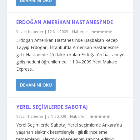
DEVAMINI OKU
ERDOĞAN AMERIKAN HASTANESI'NDE
Yazar:
haberler
|
12 Nis 2009
|
Haberler
|
Erdoğan Amerikan Hastanesi’nde Başbakan Recep
Tayyip Erdoğan, İstanbul’da Amerikan Hastanesi’ne
gitti. Hastanede 45 dakika kalan Erdoğan’ın hastaneye
gidiş nedeni öğrenilemedi. 11.04.2009 Yeni Makale
Express...
DEVAMINI OKU
YEREL SEÇIMLERDE SABOTAJ
Yazar:
haberler
|
2 Nis 2009
|
Haberler
|
Yerel Seçimlerde Sabotaj Yerel seçimlerde Ankara’da
yaşanan elektrik kesintileriyle ilgili ilk inceleme
tamamlandı. Elektrik şebekelerinin sabote edildiği