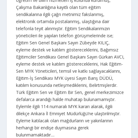
öğretim ve bilim hizmetleri iş kolunda kurulmuş,
Çalışma Bakanlığına kayıtlı olan tüm eğitim
sendikalarına ilgili çağrı metnimiz fakslanmış,
elektronik ortamda postalanmış, ulaştığına dair
telefonla teyit alınmıştır. Eğitim Sendikalarımızın
yöneticileri ile yapılan telefon görüşmelerinde ise;
Eğitim Sen Genel Başkanı Sayın Zübeyde KILIÇ,
eyleme destek ve katılım göstereceklerini, Bağımsız
Eğitimciler Sendikası Genel Başkanı Sayın Gürkan AVCI,
eyleme destek ve katılım göstereceklerini, Hak Eğitim-
Sen MYK Yöneticileri, temsil ve katkı sağlayacaklarını,
Eğitim-İş Sendikası MYK üyesi Sayın Barış DÜDÜ,
katılım konusunda netleşmediklerini, Belirtmişlerdir.
Türk Eğitim Sen ve Eğitim Bir Sen, genel merkezimizce
defalarca arandığı halde muhatap bulunamamıştır.
Eylemle ilgili 114 numaralı MYK kararı alarak, ilgili
dilekçe Ankara İl Emniyet Müdürlüğü’ne ulaştırılmıştır.
Eyleme katılacak olan mağdurların ve yakınlarının
herhangi bir endişe duymasına gerek
bulunmamaktadır....