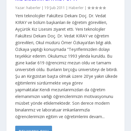
Yazar:
haberler
|
19 Şub 2011
|
Haberler
|
Yeni teknolojiler Fakültesi Dekanı Doç. Dr. Vedat
KIRAY ve bölüm başkanları ile öğretim görevlileri,
Ayçürök Kız Lisesini ziyaret etti. Yeni teknolojiler
Fakültesi Dekanı Doç. Dr. Vedat KIRAY ve öğretim
görevlileri, Okul müdürü Ömer Özkaya’dan bilgi aldı.
Özkaya yaptığı konuşmada ”Teşriflerinizden dolayı
teşekkür ederim. Okulumuz 1993 yılında kuruldu. Bu
güne kadar 619 öğrencimiz mezun oldu ve tamamı
üniversiteli oldu. Bunların birçoğu üniversiteyi de bitirdi.
Şu an Kırgızistan başta olmak üzere 20’ye yakın ülkede
eğitimlerini sürdürmekte veya görev
yapmaktalar.Kendi mezunlarımızdan da öğretim
elemanımızın varlığı öğrencilerimizin motivasyonunu
müsbet yönde etkilemektedir. Son derece modern
binalarımız ve laboratuar imkanlarımızla
öğrencilerimizin eğitim ve öğretimlerini devam...