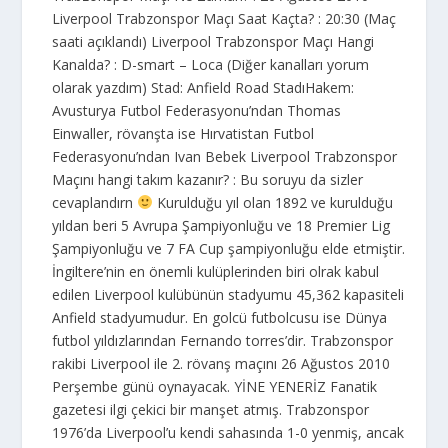
Liverpool Trabzonspor Maçı Saat Kaçta? : 20:30 (Maç
saati açıklandı) Liverpool Trabzonspor Maçı Hangi
Kanalda? : D-smart – Loca (Diğer kanalları yorum
olarak yazdım) Stad: Anfield Road StadıHakem:
Avusturya Futbol Federasyonu’ndan Thomas
Einwaller, rövanşta ise Hırvatistan Futbol
Federasyonu’ndan Ivan Bebek Liverpool Trabzonspor
Maçını hangi takım kazanır? : Bu soruyu da sizler
cevaplandırn
Kurulduğu yıl olan 1892 ve kurulduğu
yıldan beri 5 Avrupa Şampiyonluğu ve 18 Premier Lig
Şampiyonluğu ve 7 FA Cup şampiyonluğu elde etmiştir.
İngiltere’nin en önemli kulüplerinden biri olrak kabul
edilen Liverpool kulübünün stadyumu 45,362 kapasiteli
Anfield stadyumudur. En golcü futbolcusu ise Dünya
futbol yıldızlarından Fernando torres’dir. Trabzonspor
rakibi Liverpool ile 2. rövanş maçını 26 Ağustos 2010
Perşembe günü oynayacak. YİNE YENERİZ Fanatik
gazetesi ilgi çekici bir manşet atmış. Trabzonspor
1976’da Liverpool’u kendi sahasında 1-0 yenmiş, ancak