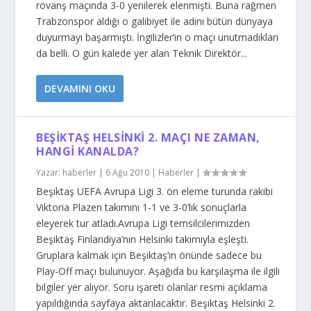
rövanş maçında 3-0 yenilerek elenmişti. Buna rağmen
Trabzonspor aldığı o galibiyet ile adını bütün dünyaya
duyurmayı başarmıştı. İngilizler’in o maçı unutmadıkları
da belli. O gün kalede yer alan Teknik Direktör...
DEVAMINI OKU
BEŞIKTAŞ HELSINKI 2. MAÇI NE ZAMAN,
HANGI KANALDA?
Yazar:
haberler
|
6 Ağu 2010
|
Haberler
|
Beşiktaş UEFA Avrupa Ligi 3. ön eleme turunda rakibi
Viktoria Plazen takımını 1-1 ve 3-0’lık sonuçlarla
eleyerek tur atladı.Avrupa Ligi temsilcilerimizden
Beşiktaş Finlandiya’nın Helsinki takımıyla eşleşti.
Gruplara kalmak için Beşiktaş’ın önünde sadece bu
Play-Off maçı bulunuyor. Aşağıda bu karşılaşma ile ilgili
bilgiler yer alıyor. Soru işareti olanlar resmi açıklama
yapıldığında sayfaya aktarılacaktır. Beşiktaş Helsinki 2.