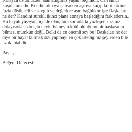
Kolayca üstümüzden atamadığımız yaşam biçimidir. Can sıkıcı
koşullanmadır. Kendin olmaya çalışırken aşırıya kaçıp körü körüne
fazla düşünceli ve saygılı ve değerlere aşırı bağlılıktır işte Başkaları
ne der? Kendini sürekli ikinci plana atmaya başladığını fark edersin..
Bu hayatı yaşayan, içinde olan, tüm sorunlarla yüzleşen sizsiniz
dolayısıyla sizin için neyin iyi neyin kötü olduğunu bir başkasının
bilmesi mümkün değil, Belki de en önemli şey bu! Başkaları ne der
diye bir hayat kurmak sizi yapmayı en çok istediğiniz şeylerden bile
uzak tutabilir.
Paylaş:
Beğeni Derecesi: