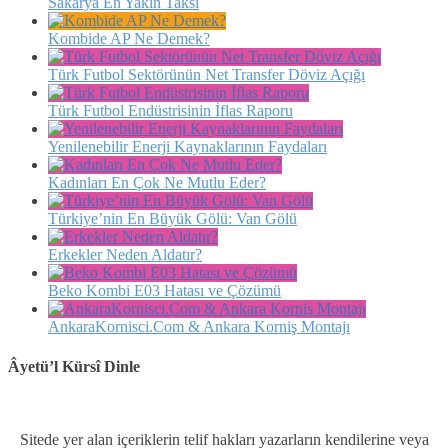
Sakarya En Yakın Taksi
Kombide AP Ne Demek?
Türk Futbol Sektörünün Net Transfer Döviz Açığı
Türk Futbol Endüstrisinin İflas Raporu
Yenilenebilir Enerji Kaynaklarının Faydaları
Kadınları En Çok Ne Mutlu Eder?
Türkiye’nin En Büyük Gölü: Van Gölü
Erkekler Neden Aldatır?
Beko Kombi E03 Hatası ve Çözümü
AnkaraKornisci.Com & Ankara Korniş Montajı
Âyetü’l Kürsî Dinle
Sitede yer alan içeriklerin telif hakları yazarların kendilerine veya