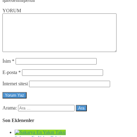
işaretlenmişlerdir
YORUM
İsim
*
E-posta
*
İnternet sitesi
Arama:
Son Eklenenler