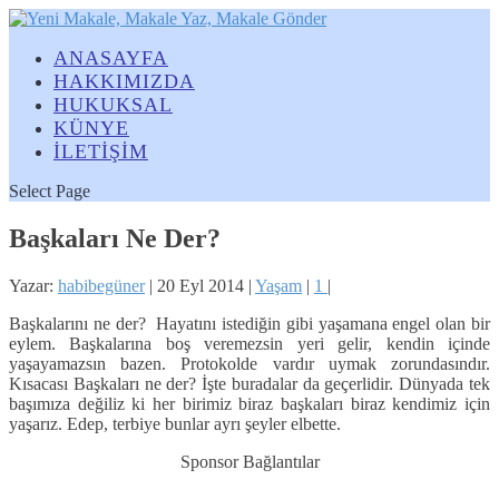
ANASAYFA
HAKKIMIZDA
HUKUKSAL
KÜNYE
İLETİŞİM
Select Page
Başkaları Ne Der?
Yazar:
habibegüner
|
20 Eyl 2014
|
Yaşam
|
1
|
Başkalarını ne der? Hayatını istediğin gibi yaşamana engel olan bir
eylem. Başkalarına boş veremezsin yeri gelir, kendin içinde
yaşayamazsın bazen. Protokolde vardır uymak zorundasındır.
Kısacası Başkaları ne der? İşte buradalar da geçerlidir. Dünyada tek
başımıza değiliz ki her birimiz biraz başkaları biraz kendimiz için
yaşarız. Edep, terbiye bunlar ayrı şeyler elbette.
Sponsor Bağlantılar