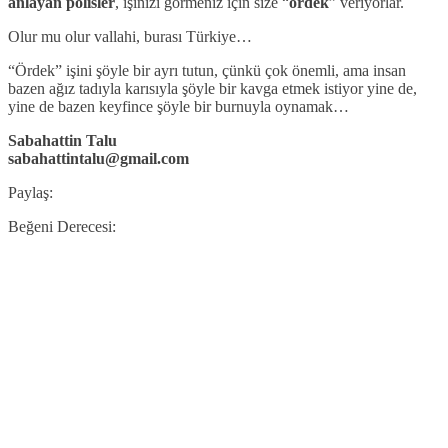
anlayan polisler
, işinizi görmeniz için size “
ördek
” veriyorlar.
Olur mu olur vallahi, burası Türkiye…
“Ördek” işini şöyle bir ayrı tutun, çünkü çok önemli, ama insan
bazen ağız tadıyla karısıyla şöyle bir kavga etmek istiyor yine de,
yine de bazen keyfince şöyle bir burnuyla oynamak…
Sabahattin Talu
sabahattintalu@gmail.com
Paylaş:
Beğeni Derecesi: