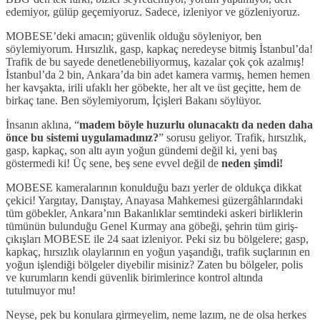
edemiyor, gülüp geçemiyoruz. Sadece, izleniyor ve gözleniyoruz.
MOBESE’deki amacın; güvenlik olduğu söyleniyor, ben
söylemiyorum. Hırsızlık, gasp, kapkaç neredeyse bitmiş İstanbul’da!
Trafik de bu sayede denetlenebiliyormuş, kazalar çok çok azalmış!
İstanbul’da 2 bin, Ankara’da bin adet kamera varmış, hemen hemen
her kavşakta, irili ufaklı her göbekte, her alt ve üst geçitte, hem de
birkaç tane. Ben söylemiyorum, İçişleri Bakanı söylüyor.
İnsanın aklına, “
madem böyle huzurlu olunacaktı da neden daha
önce bu sistemi uygulamadınız?
” sorusu geliyor. Trafik, hırsızlık,
gasp, kapkaç, son altı ayın yoğun gündemi değil ki, yeni baş
göstermedi ki! Üç sene, beş sene evvel değil de
neden şimdi!
MOBESE kameralarının konulduğu bazı yerler de oldukça dikkat
çekici! Yargıtay, Danıştay, Anayasa Mahkemesi güzergâhlarındaki
tüm göbekler, Ankara’nın Bakanlıklar semtindeki askeri birliklerin
tümünün bulunduğu Genel Kurmay ana göbeği, şehrin tüm giriş-
çıkışları MOBESE ile 24 saat izleniyor. Peki siz bu bölgelere; gasp,
kapkaç, hırsızlık olaylarının en yoğun yaşandığı, trafik suçlarının en
yoğun işlendiği bölgeler diyebilir misiniz? Zaten bu bölgeler, polis
ve kurumların kendi güvenlik birimlerince kontrol altında
tutulmuyor mu!
Neyse, pek bu konulara girmeyelim, neme lazım, ne de olsa herkes