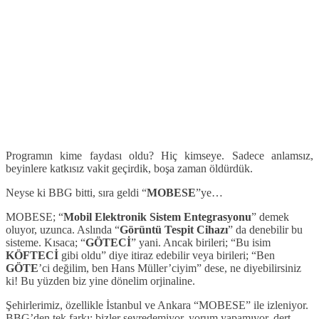
Programın kime faydası oldu? Hiç kimseye. Sadece anlamsız,
beyinlere katkısız vakit geçirdik, boşa zaman öldürdük.
Neyse ki BBG bitti, sıra geldi “
MOBESE
”ye…
MOBESE; “
Mobil Elektronik Sistem Entegrasyonu
” demek
oluyor, uzunca. Aslında “
Görüntü Tespit Cihazı
” da denebilir bu
sisteme. Kısaca; “
GÖTECİ
” yani. Ancak birileri; “Bu isim
KÖFTECİ
gibi oldu” diye itiraz edebilir veya birileri; “Ben
GÖTE
’ci değilim, ben Hans Müller’ciyim” dese, ne diyebilirsiniz
ki! Bu yüzden biz yine dönelim orjinaline.
Şehirlerimiz, özellikle İstanbul ve Ankara “MOBESE” ile izleniyor.
BBG’den tek farkı; bizler seyredemiyor, yorum yapamıyor, dert