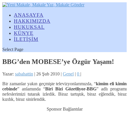
ANASAYFA
HAKKIMIZDA
HUKUKSAL
KÜNYE
İLETİŞİM
Select Page
BBG’den MOBESE’ye Özgür Yaşam!
Yazar:
sabahattin
|
26 Şub 2010
|
Genel
|
0
|
Bir zamanlar yakın geçmişte televizyonlarımızda, “
kimim eli kimin
cebinde
” anlamında “
Biri Bizi Gözetliyor-BBG
” adlı programı
nefeslerimizi tutarak izledik. Biraz tartıştık, biraz eğlendik, biraz
kızdık, biraz sinirlendik.
Sponsor Bağlantılar