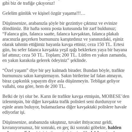
gibi biz de trafiğe çıkıyoruz!
Gelelim günlük ve kişisel özgür yaşama!!!…
Düşünsenize, arabanızla şöyle bir gezintiye çıktınız ve evinize
döndünüz. Bir hafta sonra posta kutusunda bir zarf buldunuz;
“Falanca gün, falanca saatte, falanca kavşaktan, falanca plakalı
aracınızla geçerken burnunuzu karıştırdınız ve yanınızdaki, eşiniz
olarak tahmin ettiğimiz bayanla kavga ettiniz; ceza 150 TL. Ertesi
gün, bu sefer falanca kavşakta yeşil ışığı beklerken yaya bir bayana
laf attınız; ceza 50 TL. Toplam; 200 TL. Lütfen en yakın zamanda,
en yakın karakola gelerek ödeyiniz” şeklinde.
“Özel yaşam” diye bir şey kalmadı birader. Bundan böyle, trafikte
burnunuzu sakın karıştırmayın. Sakın birilerine laf falan atmayın,
biraz çapkınlık yapayım diye asla düşünmeyin. Tebligat geliyor
vallahi, ona göre, hem de 200 TL.
Belki de iyi olur be. Karın ile trafikte kavga etmişsin, MOBESE’den
izlenmişsin, bir diğer kavşakta trafik polisleri seni durduruyor ve
eşinle aranı buluyor, bulamazlarsa diğer kavşaktaki polislere havale
ediyorlar işi.
Düşünsenize, arabanızda sıkıştınız, tuvalet ihtiyacınız geldi,
kıvranıyorsunuz, bir sonraki, en geç iki sonraki göbekte,
halden