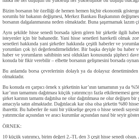
halka ise her düşüşün bir yükselişi her yükselişinde bir düşüşü olacağı
Bizim borsanın bir özelliği de hemen hemen hiçbir ekonomik gösterge
sorumlu bir bakanın değişmesi, Merkez Bankası Başkanının değişmesi, b
borsanın dalgalanmasına neden olmaktadır. Buna şaşırmamak lazım çün
Aynı şekilde hisse senedi borsada işlem gören bir şirketle ilgili h
isteyenler için bir bahanedir. Yani hisse senetleri hareketli olmak z
senetleri hakkında yani şirketler hakkında çeşitli haberler ve yorumlar
yorumları çok iyi değerlendirmelidirler. Bir başka deyişle bu haber
haber ve yorumların sahibinin sesi oldukları konusunda şüpheci davra
konuda bir fikir verebilir – elbette borsanın gelişmesini borsada oynan
Bu anlamda borsa çevrelerinin dolaylı ya da dolaysız denetiminden
olmaktadır.
Bu konuda en çarpıcı örnek x şirketinin kar’ının tamamının ya da %50 s
kar’ının tamamını dağıtması küçük yatırımcıyı fazla etkilememesi gerek
şirket karının tamamı dağıtılsa ne olur dağıtılmasa ne olur değişen bir
amacıyla satın almaktadır. Dağıtılacak kar olsa olsa şirketin %80 hisse
ibarettir. Bu haberler ile suni bir yükselişe geçen o hisse senedi sayes
yatırımcılar açısından ve aracı kurumlar açısından nasıl bir seyir göst
ÖRNEK:
10 küçük yatırımcı, birim değeri 2.-TL den 3 çeşit hisse senedi olsun