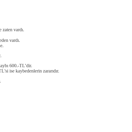
e zaten vardı.
eden vardı.
e.
.
kaybı 600.-TL’dir.
L’si ise kaybedenlerin zararıdır.
.