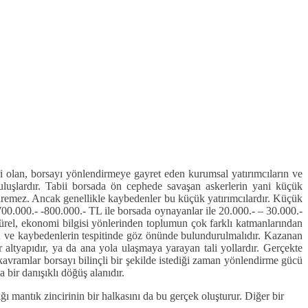
ri olan, borsayı yönlendirmeye gayret eden kurumsal yatırımcıların ve
uluşlardır. Tabii borsada ön cephede savaşan askerlerin yani küçük
ürdüremez. Ancak genellikle kaybedenler bu küçük yatırımcılardır. Küçük
700.000.- -800.000.- TL ile borsada oynayanlar ile 20.000.- – 30.000.-
türel, ekonomi bilgisi yönlerinden toplumun çok farklı katmanlarından
ın ve kaybedenlerin tespitinde göz önünde bulundurulmalıdır. Kazanan
r altyapıdır, ya da ana yola ulaşmaya yarayan tali yollardır. Gerçekte
vramlar borsayı bilinçli bir şekilde istediği zaman yönlendirme gücü
 bir danışıklı döğüş alanıdır.
ı mantık zincirinin bir halkasını da bu gerçek oluşturur. Diğer bir