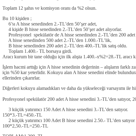
Toplam 12 şahıs ve komisyon oranı da %2 olsun.
Bu 10 kişiden ;
6’sı A hisse senedinden 2.-TL’den 50’şer adet,
4 kişide B hisse senedinden 2.-TL’den 50’şer adet alıyorlar.
Profesyonel spekülatör de A hisse senedinden 2.-TL’den 200 adet a
A hisse senedinden 500 adet 2.-TL’den 1.000.-TL’lik,
B hisse senedinden 200 adet 2.-TL’den 400.-TL’lik satış oldu.
Toplam 1.400.- TL borsaya girdi.
Aracı kurum bir tane olduğu için ilk alışta 1.400.-x%2=28.-TL aracı 
İşlem hacmi arttığı için A hisse senedinin değerinin – alışların farklı
için %50 kar yeterlidir. Kokuyu alan A hisse senedini elinde bulundur
ellerinden çıkarırlar.
Diğerleri kokuyu alamadıkları ve daha da yükseleceği varsayımı ile hisse 
Profesyonel spekülatör 200 adet A hisse senedini 3.-TL’den satıyor
3 küçük yatırımcı 150 Adet A hisse senedini 3.-TL’den satıyor.
150*3.-TL=450.-TL
2 küçük yatırımcı 100 Adet B hisse senedini 2.50.- TL’den satıyor
100*2,50.-TL=250.-TL