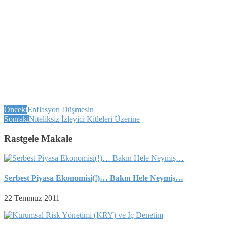
Önceki
Enflasyon Düşmesin
Sonraki
Niteliksiz İzleyici Kitleleri Üzerine
Rastgele Makale
Serbest Piyasa Ekonomisi(!)… Bakın Hele Neymiş…
22 Temmuz 2011