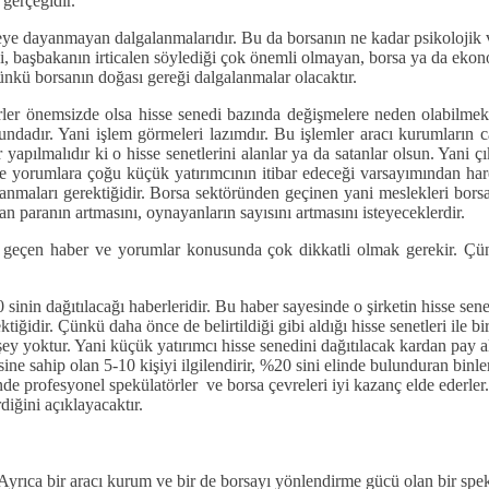
 gerçeğidir.
ye dayanmayan dalgalanmalarıdır. Bu da borsanın ne kadar psikolojik v
aşbakanın irticalen söylediği çok önemli olmayan, borsa ya da ekonomiy
kü borsanın doğası gereği dalgalanmalar olacaktır.
aberler önemsizde olsa hisse senedi bazında değişmelere neden olabilm
orundadır. Yani işlem görmeleri lazımdır. Bu işlemler aracı kurumların 
 yapılmalıdır ki o hisse senetlerini alanlar ya da satanlar olsun. Yani ç
 ve yorumlara çoğu küçük yatırımcının itibar edeceği varsayımından ha
nmaları gerektiğidir. Borsa sektöründen geçinen yani meslekleri borsacı
an paranın artmasını, oynayanların sayısını artmasını isteyeceklerdir.
 geçen haber ve yorumlar konusunda çok dikkatli olmak gerekir. Çün
inin dağıtılacağı haberleridir. Bu haber sayesinde o şirketin hisse sene
tiğidir. Çünkü daha önce de belirtildiği gibi aldığı hisse senetleri ile 
 şey yoktur. Yani küçük yatırımcı hisse senedini dağıtılacak kardan pay 
sine sahip olan 5-10 kişiyi ilgilendirir, %20 sini elinde bulunduran bin
inde profesyonel spekülatörler ve borsa çevreleri iyi kazanç elde ederler.
erdiğini açıklayacaktır.
. Ayrıca bir aracı kurum ve bir de borsayı yönlendirme gücü olan bir sp