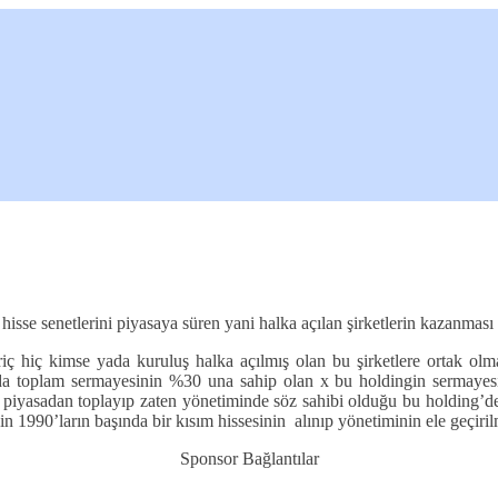
e senetlerini piyasaya süren yani halka açılan şirketlerin kazanması man
hariç hiç kimse yada kuruluş halka açılmış olan bu şirketlere ortak olm
da toplam sermayesinin %30 una sahip olan x bu holdingin sermayesin
iyasadan toplayıp zaten yönetiminde söz sahibi olduğu bu holding’deki gü
n 1990’ların başında bir kısım hissesinin alınıp yönetiminin ele geçirilm
Sponsor Bağlantılar