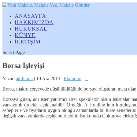
ANASAYFA
HAKKIMIZDA
HUKUKSAL
KÜNYE
İLETİŞİM
Select Page
Borsa İşleyişi
Yazar:
akifhoda
|
10 Ara 2013
|
Ekonomi
|
1
|
Borsa, makro çerçevede düşünüldüğünde borsayı oluşturan meta olan hiss
Borsaya giren, adı ister yatırımcı ister spekülatör olsun istisnalar 
varsayımlı örnekle açıklanabilir. Örneğin A Holding’inin kuruluşun
sebeplerle ve fiyatların uygun olduğu zamanlarda bu hisse senetlerini p
değişik varsayımlarda çeşitlendirilebilir. Bu konuda Çukurova elektriği