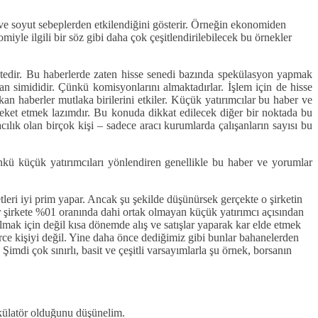
e soyut sebeplerden etkilendiğini gösterir. Örneğin ekonomiden
le ilgili bir söz gibi daha çok çeşitlendirilebilecek bu örnekler
ektedir. Bu haberlerde zaten hisse senedi bazında spekülasyon yapmak
can simididir. Çünkü komisyonlarını almaktadırlar. İşlem için de hisse
ıkan haberler mutlaka birilerini etkiler. Küçük yatırımcılar bu haber ve
reket etmek lazımdır. Bu konuda dikkat edilecek diğer bir noktada bu
lık olan birçok kişi – sadece aracı kurumlarda çalışanların sayısı bu
kü küçük yatırımcıları yönlendiren genellikle bu haber ve yorumlar
tleri iyi prim yapar. Ancak şu şekilde düşünürsek gerçekte o şirketin
bir şirkete %01 oranında dahi ortak olmayan küçük yatırımcı açısından
almak için değil kısa dönemde alış ve satışlar yaparak kar elde etmek
lerce kişiyi değil. Yine daha önce dediğimiz gibi bunlar bahanelerden
 Şimdi çok sınırlı, basit ve çeşitli varsayımlarla şu örnek, borsanın
ekülatör olduğunu düşünelim.