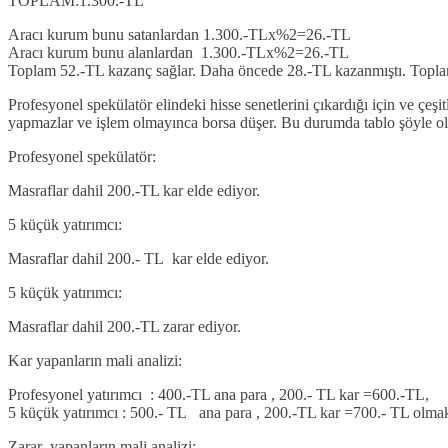
TOPLAM:1.300.-TL
Aracı kurum bunu satanlardan 1.300.-TLx%2=26.-TL
Aracı kurum bunu alanlardan 1.300.-TLx%2=26.-TL
Toplam 52.-TL kazanç sağlar. Daha öncede 28.-TL kazanmıştı. Toplam
Profesyonel spekülatör elindeki hisse senetlerini çıkardığı için ve çeş
yapmazlar ve işlem olmayınca borsa düşer. Bu durumda tablo şöyle ol
Profesyonel spekülatör:
Masraflar dahil 200.-TL kar elde ediyor.
5 küçük yatırımcı:
Masraflar dahil 200.- TL kar elde ediyor.
5 küçük yatırımcı:
Masraflar dahil 200.-TL zarar ediyor.
Kar yapanların mali analizi:
Profesyonel yatırımcı : 400.-TL ana para , 200.- TL kar =600.-TL,
5 küçük yatırımcı : 500.- TL ana para , 200.-TL kar =700.- TL olma
Zarar yapanların mali analizi: