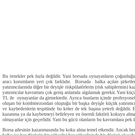
Bu örnekler pek fazla değildir. Yani borsada oynayanların çoğunluğu 
aracı kurumların yeri çok farklıdır. Borsada halka açılan şirketl
yatırımcılarında diğer bir deyişle riskpülatörlerin (risk sahiplerinin
yatırımcılar kavramını çok geniş anlamda algılamak gerekir. Yani küçü
TL ile oynayanlar da girmektedir. Ayrıca bunların içinde profesyonel
oluşan bir kombinezondan oluştuğu bir başka deyişle küçük yatırımcı
ve kaybedenlerin tespitinde bu kriter de tek başına yeterli değildir.
kazanma ya da kaybetmeyi belirleyen en önemli faktörü kokuyu alma, 
olmayanlar için geçerlidir. Yani bu gücü olanların bu kavramlara pek ih
Borsa ailesinin kazanmasında bu koku alma temel etkendir. Ancak her şa