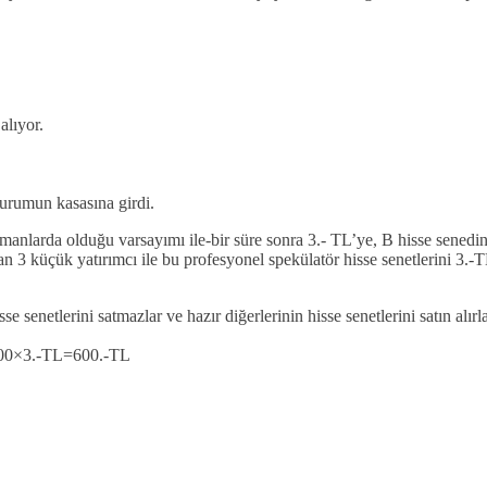
lıyor.
kurumun kasasına girdi.
 zamanlarda olduğu varsayımı ile-bir süre sonra 3.- TL’ye, B hisse sened
an 3 küçük yatırımcı ile bu profesyonel spekülatör hisse senetlerini 3
senetlerini satmazlar ve hazır diğerlerinin hisse senetlerini satın alırla
, 200×3.-TL=600.-TL