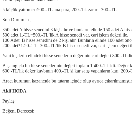
5 küçük yatırımcı :500.-TL ana para, 200.-TL zarar =300.-TL
Son Durum ise;
350 adet A hisse senedini 3 kişi alır ve bunların elinde 150 adet A hiss
500 adet 1.-TL=500.-TL’lik A hisse senedi var, cari işlem değeri ile.
100 Adet B hisse senedini de 2 kişi alır. Bunların elinde 100 adet önc
200 adet*1.50.-TL=300.-TL’lik B hisse senedi var, cari işlem değeri il
Yani kişilerin elindeki hisse senetlerin değerinin cari değeri 800.-Tl’dir
Başlangıçta bu hisse senetlerinin değeri toplam 1.400.-TL idi. Değer 
600.-TL’lik değer kaybının 400.-TL’si kar satış yapanların karı, 200.-T
Aracı kurumun kazancıda bu tutarın içinde olup ayrıca çıkarılmamıştır
Akif HODA
Paylaş:
Beğeni Derecesi: