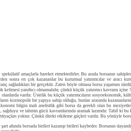
spekülatif amaçlarla hareket etmektedirler. Bu arada borsanın sahiple
erden sonra en çok kazananlar bu kurumsal yatırımcılar ve aracı kur
) kazanç sağladıkları bir gerçektir. Zaten böyle olmasa borsa yaşamını s
k kelimesi yanıltıcı olmamalıdır, çünkü küçük yatırımcı kavramı içine 
 olanlarda vardır. Üstelik bu küçük yatırımcıların sosyoekonomik, kül
ların kozmopolit bir yapıya sahip olduğu, bunlar arasında kazananlar
 Ekonomi bilgisi mali anelistlik gibi borsa da gerekli olan bu meziyetle
sağduyu ve tahmin gücü kavramlarında aramak lazımdır. Tabiî ki bu ka
tiyaçları yoktur. Çünkü direkt etkileme güçleri vardır. Bu yönüyle borsa
rt altında borsada birileri kazanıp birileri kaybeder. Borsanın dayandığ