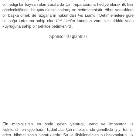
bilmediği bir hayvan olan zürafa da Çin İmparatoruna hediye olarak ilk kez
gönderildiğinde, bir
qilin
olarak anılmış ve betimlenmiştir. Hibrit yaratıklara
bir başka örnek de rüzgârların hükümdarı
Fei Lian
‘dır Betimlemelere göre
bir boğa kafasına sahip olan
Fei Lian’
ın kanatları vardı ve sıklıkla yılan
kuyruğuna sahip bir şekilde betimlenirdi.
Sponsor Bağlantılar
Çin mitolojisinin en önde gelen yaratığı, yang ve imparator ile
ilişkilendirilen ejderhadır. Ejderhalar Çin mitolojisinde genellikle iyiyi temsil
eden, hikmet sahibi yaratıklardır. Su ile ilişkilendirilen bu hayvanların, ilk