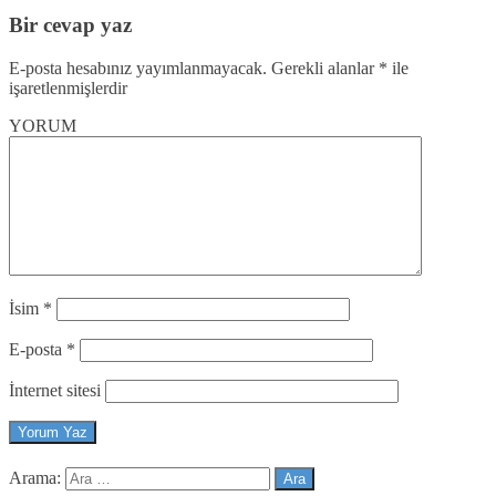
Bir cevap yaz
E-posta hesabınız yayımlanmayacak.
Gerekli alanlar
*
ile
işaretlenmişlerdir
YORUM
İsim
*
E-posta
*
İnternet sitesi
Arama: