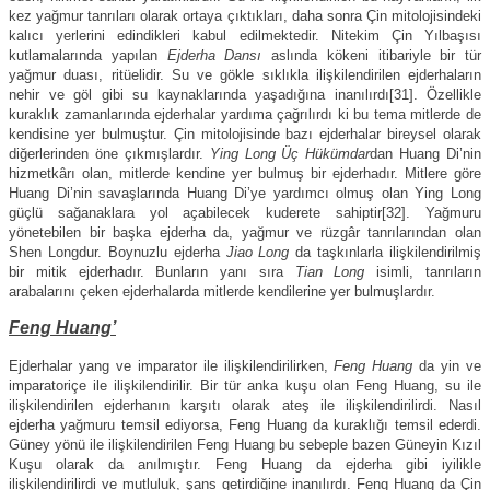
kez yağmur tanrıları olarak ortaya çıktıkları, daha sonra Çin mitolojisindeki
kalıcı yerlerini edindikleri kabul edilmektedir. Nitekim Çin Yılbaşısı
kutlamalarında yapılan
Ejderha Dansı
aslında kökeni itibariyle bir tür
yağmur duası, ritüelidir. Su ve gökle sıklıkla ilişkilendirilen ejderhaların
nehir ve göl gibi su kaynaklarında yaşadığına inanılırdı[31]. Özellikle
kuraklık zamanlarında ejderhalar yardıma çağrılırdı ki bu tema mitlerde de
kendisine yer bulmuştur. Çin mitolojisinde bazı ejderhalar bireysel olarak
diğerlerinden öne çıkmışlardır.
Ying Long
Üç Hükümdar
dan Huang Di’nin
hizmetkârı olan, mitlerde kendine yer bulmuş bir ejderhadır. Mitlere göre
Huang Di’nin savaşlarında Huang Di’ye yardımcı olmuş olan Ying Long
güçlü sağanaklara yol açabilecek kuderete sahiptir[32]. Yağmuru
yönetebilen bir başka ejderha da, yağmur ve rüzgâr tanrılarından olan
Shen Longdur. Boynuzlu ejderha
Jiao Long
da taşkınlarla ilişkilendirilmiş
bir mitik ejderhadır. Bunların yanı sıra
Tian Long
isimli, tanrıların
arabalarını çeken ejderhalarda mitlerde kendilerine yer bulmuşlardır.
Feng Huang’
Ejderhalar yang ve imparator ile ilişkilendirilirken,
Feng Huang
da yin ve
imparatoriçe ile ilişkilendirilir. Bir tür anka kuşu olan Feng Huang, su ile
ilişkilendirilen ejderhanın karşıtı olarak ateş ile ilişkilendirilirdi. Nasıl
ejderha yağmuru temsil ediyorsa, Feng Huang da kuraklığı temsil ederdi.
Güney yönü ile ilişkilendirilen Feng Huang bu sebeple bazen Güneyin Kızıl
Kuşu olarak da anılmıştır. Feng Huang da ejderha gibi iyilikle
ilişkilendirilirdi ve mutluluk, şans getirdiğine inanılırdı. Feng Huang da Çin