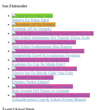
Son Eklenenler
Sakarya En Yakın Taksi
Kombide AP Ne Demek?
Türk Futbol Sektörünün Net Transfer Döviz Açığı
Türk Futbol Endüstrisinin İflas Raporu
Yenilenebilir Enerji Kaynaklarının Faydaları
Kadınları En Çok Ne Mutlu Eder?
Türkiye’nin En Büyük Gölü: Van Gölü
Erkekler Neden Aldatır?
Beko Kombi E03 Hatası ve Çözümü
AnkaraKornisci.Com & Ankara Korniş Montajı
Âyetü’l Kürsî Dinle