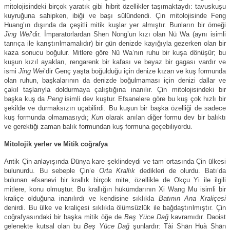
mitolojisindeki birçok yaratık gibi hibrit özellikler taşımaktaydı: tavuskuşu
kuyruğuna sahipken, ibiği ve başı sülündendi. Çin mitolojisinde Feng
Huang’ın dışında da çeşitli mitik kuşlar yer almıştır. Bunların bir örneği
Jing Wei
‘dir. İmparatorlardan Shen Nong’un kızı olan Nü Wa (aynı isimli
tanrıça ile karıştırılmamalıdır) bir gün denizde kayığıyla gezerken olan bir
kaza sonucu boğulur. Mitlere göre Nü Wa’nın ruhu bir kuşa dönüşür; bu
kuşun kızıl ayakları, rengarenk bir kafası ve beyaz bir gagası vardır ve
ismi
Jing Wei
‘dir Genç yaşta boğulduğu için denize kızan ve kuş formunda
olan ruhun, başkalarının da denizde boğulmaması için denizi dallar ve
çakıl taşlarıyla doldurmaya çalıştığına inanılır. Çin mitolojisindeki bir
başka kuş da
Peng
isimli dev kuştur. Efsanelere göre bu kuş çok hızlı bir
şekilde ve durmaksızın uçabilirdi. Bu kuşun bir başka özelliği de sadece
kuş formunda olmamasıydı;
Kun
olarak anılan diğer formu dev bir balıktı
ve gerektiği zaman balık formundan kuş formuna geçebiliyordu.
Mitolojik yerler ve Mitik coğrafya
Antik Çin anlayışında Dünya kare şeklindeydi ve tam ortasında Çin ülkesi
bulunurdu. Bu sebeple Çin’e
Orta Krallık
dedikleri de olurdu. Batı’da
bulunan efsanevi bir krallık birçok mite, özellikle de Okçu Yi ile ilgili
mitlere, konu olmuştur. Bu krallığın hükümdarının Xi Wang Mu isimli bir
kraliçe olduğuna inanılırdı ve kendisine sıklıkla
Batının Ana Kraliçesi
denirdi. Bu ülke ve kraliçesi sıklıkla ölümsüzlük ile bağdaştırılmıştır. Çin
coğrafyasındaki bir başka mitik öğe de
Beş Yüce Dağ
kavramıdır. Daoist
gelenekte kutsal olan bu
Beş Yüce Dağ
şunlardır: Tài Shān Huà Shān