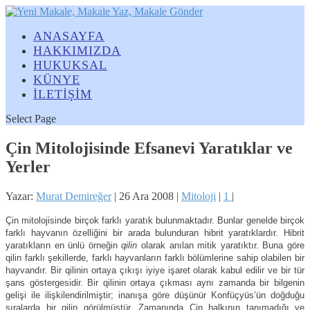
ANASAYFA
HAKKIMIZDA
HUKUKSAL
KÜNYE
İLETİŞİM
Select Page
Çin Mitolojisinde Efsanevi Yaratıklar ve
Yerler
Yazar:
Murat Demireğer
|
26 Ara 2008
|
Mitoloji
|
1
|
Çin mitolojisinde birçok farklı yaratık bulunmaktadır. Bunlar genelde birçok
farklı hayvanın özelliğini bir arada bulunduran hibrit yaratıklardır. Hibrit
yaratıkların en ünlü örneğin
qilin
olarak anılan mitik yaratıktır. Buna göre
qilin farklı şekillerde, farklı hayvanların farklı bölümlerine sahip olabilen bir
hayvandır. Bir qilinin ortaya çıkışı iyiye işaret olarak kabul edilir ve bir tür
şans göstergesidir. Bir qilinin ortaya çıkması aynı zamanda bir bilgenin
gelişi ile ilişkilendirilmiştir; inanışa göre düşünür Konfüçyüs’ün doğduğu
sıralarda bir qilin görülmüştür. Zamanında Çin halkının tanımadığı ve