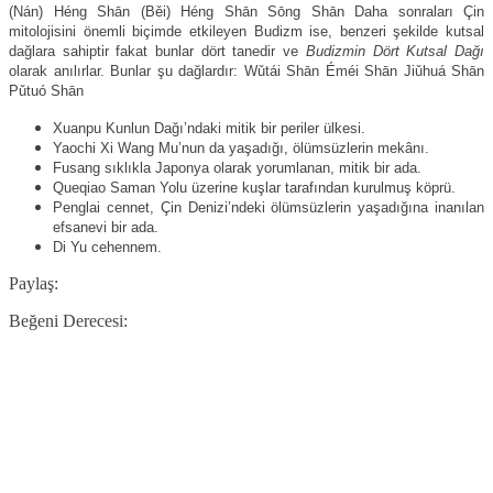
(Nán) Héng Shān (Běi) Héng Shān Sōng Shān Daha sonraları Çin
mitolojisini önemli biçimde etkileyen Budizm ise, benzeri şekilde kutsal
dağlara sahiptir fakat bunlar dört tanedir ve
Budizmin Dört Kutsal Dağı
olarak anılırlar. Bunlar şu dağlardır: Wǔtái Shān Éméi Shān Jiǔhuá Shān
Pǔtuó Shān
Xuanpu Kunlun Dağı’ndaki mitik bir periler ülkesi.
Yaochi Xi Wang Mu’nun da yaşadığı, ölümsüzlerin mekânı.
Fusang sıklıkla Japonya olarak yorumlanan, mitik bir ada.
Queqiao Saman Yolu üzerine kuşlar tarafından kurulmuş köprü.
Penglai cennet, Çin Denizi’ndeki ölümsüzlerin yaşadığına inanılan
efsanevi bir ada.
Di Yu cehennem.
Paylaş:
Beğeni Derecesi: