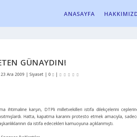
ANASAYFA
HAKKIMIZ
TEN GÜNAYDIN!
|
23 Ara 2009
|
Siyaset
|
0
|
htimaline karşın, DTPli milletvekilleri istifa dilekçelerini ceplerin
ıtmışlardı. Hatta, kapatma kararını protesto etmek amacıyla, sadec
 başkanlıklarının da istifa edecekleri kamuoyuna açıklanmıştı.