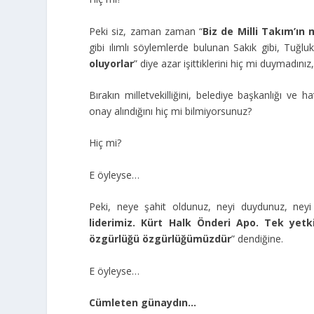
Peki siz, zaman zaman “
Biz de Milli Takım’ın
gibi ılımlı söylemlerde bulunan Sakık gibi, Tuğluk g
oluyorlar
” diye azar işittiklerini hiç mi duymadını
Bırakın milletvekilliğini, belediye başkanlığı ve 
onay alındığını hiç mi bilmiyorsunuz?
Hiç mi?
E öyleyse…
Peki, neye şahit oldunuz, neyi duydunuz, neyi 
liderimiz. Kürt Halk Önderi Apo. Tek yetki
özgürlüğü özgürlüğümüzdür
” dendiğine.
E öyleyse…
Cümleten günaydın…