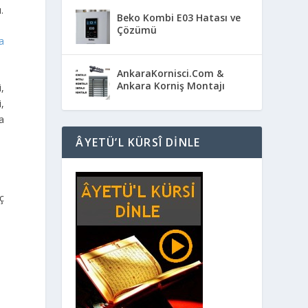
.
Beko Kombi E03 Hatası ve
Çözümü
a
AnkaraKornisci.Com &
Ankara Korniş Montajı
,
,
a
ÂYETÜ’L KÜRSÎ DINLE
iç