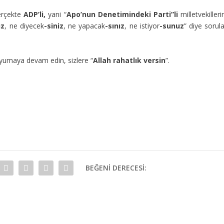
rçekte
ADP’li,
yani “
Apo’nun Denetimindeki Parti”li
milletvekilleri
uz
, ne diyecek
-siniz
, ne yapacak
-sınız
, ne istiyor
-sunuz
” diye sorul
uyumaya devam edin, sizlere “
Allah rahatlık versin
”.
BEĞENI DERECESI: