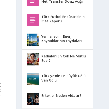
Net Transfer Döviz Açığı
Türk Futbol Endüstrisinin
İflas Raporu
Yenilenebilir Enerji
Kaynaklarının Faydaları
Kadınları En Çok Ne Mutlu
Eder?
Türkiye’nin En Büyük Gölü:
Van Gölü
)
ki
Erkekler Neden Aldatır?
le