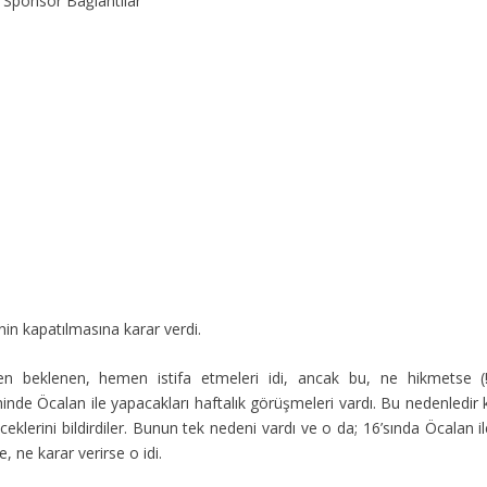
Sponsor Bağlantılar
n kapatılmasına karar verdi.
den beklenen, hemen istifa etmeleri idi, ancak bu, ne hikmetse (!
hinde Öcalan ile yapacakları haftalık görüşmeleri vardı. Bu nedenledir 
eklerini bildirdiler. Bunun tek nedeni vardı ve o da; 16’sında Öcalan i
 ne karar verirse o idi.