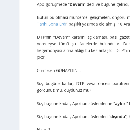
Apo görüşmede “
Devam
” dedi ve bugüne gelindi
Bütün bu olması muhtemel gelişmeleri, öngörü mah
Tarihi Sona Erdi
” başlıklı yazımda ele almış, 18 Aral
DTP’nin “Devam” kararını açıklaması, bazı gazet
neredeyse tümü şu ifadelerde bulundular. Dedi
hegemonyası altına aldığı bu kez anlaşıldı. DTP’
çıktı”.
Cümleten GÜNAYDIN…
Siz, bugüne kadar, DTP veya öncesi partilileri
gördünüz mü, duydunuz mu?
Siz, bugüne kadar, Apo’nun söylemlerine “
aykırı
”
Siz, bugüne kadar, Apo’nun söylemleri “
dışında
”,
Hiç mi?