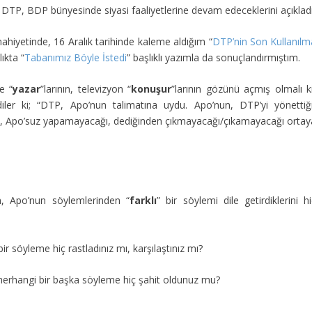
, DTP, BDP bünyesinde siyasi faaliyetlerine devam edeceklerini açıkladı
iyetinde, 16 Aralık tarihinde kaleme aldığım “
DTP’nin Son Kullanılm
ıkta “
Tabanımız Böyle İstedi
” başlıklı yazımla da sonuçlandırmıştım.
e “
yazar
”larının, televizyon “
konuşur
”larının gözünü açmış olmalı ki
ler ki; “DTP, Apo’nun talimatına uydu. Apo’nun, DTP’yi yönettiği
nin, Apo’suz yapamayacağı, dediğinden çıkmayacağı/çıkamayacağı ortay
n, Apo’nun söylemlerinden “
farklı
” bir söylemi dile getirdiklerini h
 bir söyleme hiç rastladınız mı, karşılaştınız mı?
 herhangi bir başka söyleme hiç şahit oldunuz mu?