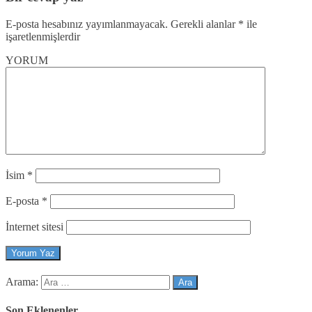
E-posta hesabınız yayımlanmayacak.
Gerekli alanlar
*
ile
işaretlenmişlerdir
YORUM
İsim
*
E-posta
*
İnternet sitesi
Arama:
Son Eklenenler