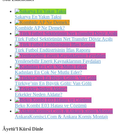
Sakarya En Yakın Taksi
Kombide AP Ne Demek?
Türk Futbol Sektörünün Net Transfer Döviz Açığı
Türk Futbol Endüstrisinin İflas Raporu
Yenilenebilir Enerji Kaynaklarının Faydaları
Kadınları En Çok Ne Mutlu Eder?
Türkiye’nin En Büyük Gölü: Van Gölü
Erkekler Neden Aldatır?
Beko Kombi E03 Hatası ve Çözümü
AnkaraKornisci.Com & Ankara Korniş Montajı
Âyetü’l Kürsî Dinle