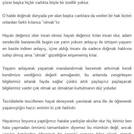
çözer başka hiçbir varlıkta böyle bir özellik yoktur.
O halde doğmak dünyada yer alan başka canlılara da verilen bir hak bizleri
onlardan farklı kılansa ‘’olmak’’tır.
Hayatı değersiz olan insan olmaz hayatı değersiz kılan insan olur, adam
sendecilik bananecilik bugün var yarın yokum anlayışı ile örtüşen yaşamı
en basite indiren anlayış, içine aldığı insanı da sadece doğmak hakkına
sahip olmuş ama ‘’olmak’’ güzelliğine erişememiş kılar.
Yaşamı anlayarak yaşamak manalandırmak bezemek arttırmak kendi
kendimize verdiğimiz değerli armağandır, bu anlamda zenginleşen
bilgilerimiz artarak fayda sağlar çünkü artık paylaşırız paylaşacak
bilgilerimiz vardır çok olmak az olmaktan kurtulmanın düz yoludur.
Tecrübelerle tescillenen hayat deneyerek yanılarak ama ille de öğrenerek
yaşamışlığın hazzı eminim ki çok farklıdır.
Hayatımız boyunca yaptığımız hatalar yanlışlar eksiler olur hiç birimiz ben
hata yapmadan ömrümü tamamladım diyemez bu mümkün değil, ancak