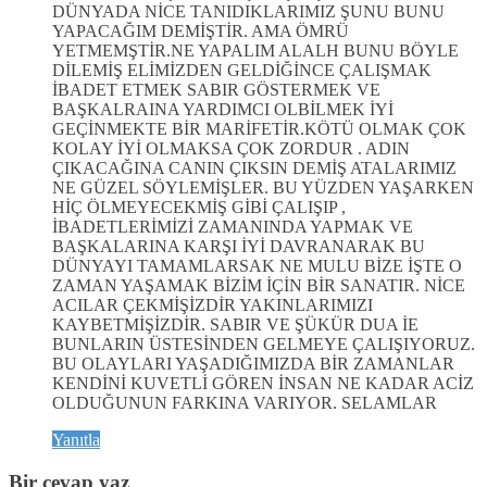
DÜNYADA NİCE TANIDIKLARIMIZ ŞUNU BUNU
YAPACAĞIM DEMİŞTİR. AMA ÖMRÜ
YETMEMŞTİR.NE YAPALIM ALALH BUNU BÖYLE
DİLEMİŞ ELİMİZDEN GELDİĞİNCE ÇALIŞMAK
İBADET ETMEK SABIR GÖSTERMEK VE
BAŞKALRAINA YARDIMCI OLBİLMEK İYİ
GEÇİNMEKTE BİR MARİFETİR.KÖTÜ OLMAK ÇOK
KOLAY İYİ OLMAKSA ÇOK ZORDUR . ADIN
ÇIKACAĞINA CANIN ÇIKSIN DEMİŞ ATALARIMIZ
NE GÜZEL SÖYLEMİŞLER. BU YÜZDEN YAŞARKEN
HİÇ ÖLMEYECEKMİŞ GİBİ ÇALIŞIP ,
İBADETLERİMİZİ ZAMANINDA YAPMAK VE
BAŞKALARINA KARŞI İYİ DAVRANARAK BU
DÜNYAYI TAMAMLARSAK NE MULU BİZE İŞTE O
ZAMAN YAŞAMAK BİZİM İÇİN BİR SANATIR. NİCE
ACILAR ÇEKMİŞİZDİR YAKINLARIMIZI
KAYBETMİŞİZDİR. SABIR VE ŞÜKÜR DUA İE
BUNLARIN ÜSTESİNDEN GELMEYE ÇALIŞIYORUZ.
BU OLAYLARI YAŞADIĞIMIZDA BİR ZAMANLAR
KENDİNİ KUVETLİ GÖREN İNSAN NE KADAR ACİZ
OLDUĞUNUN FARKINA VARIYOR. SELAMLAR
Yanıtla
Bir cevap yaz