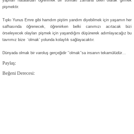
yapılan hatalardan öğrenmek bir sonraki zamana bilen olarak girmek
pişmektir.
Tıpkı Yunus Emre gibi hamdım piştim yandım diyebilmek için yaşamın her
safhasında öğrenecek, öğrenirken belki canımızı acıtacak bizi
örseleyecek olayları pişmek için yaşandığını düşünerek adımlayacağız bu
tavrımız bize
‘olmak’ yolunda kolaylık sağlayacaktır.
Dünyada olmak bir varoluş gerçeğidir ‘’olmak’’sa insanın tekamülüdür…
Paylaş:
Beğeni Derecesi: