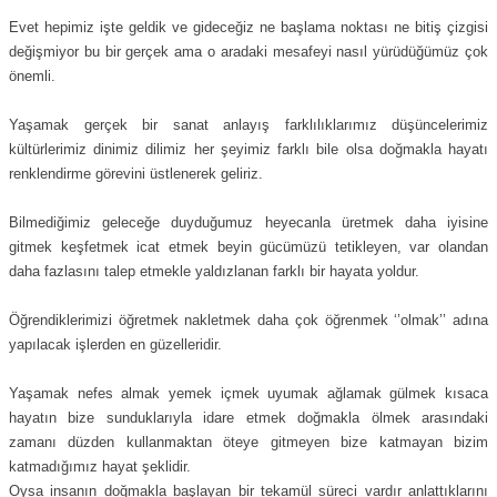
Evet hepimiz işte geldik ve gideceğiz ne başlama noktası ne bitiş çizgisi
değişmiyor bu bir gerçek ama o aradaki mesafeyi nasıl yürüdüğümüz çok
önemli.
Yaşamak gerçek bir sanat anlayış farklılıklarımız düşüncelerimiz
kültürlerimiz dinimiz dilimiz her şeyimiz farklı bile olsa doğmakla hayatı
renklendirme görevini üstlenerek geliriz.
Bilmediğimiz geleceğe duyduğumuz heyecanla üretmek daha iyisine
gitmek keşfetmek icat etmek beyin gücümüzü tetikleyen, var olandan
daha fazlasını talep etmekle yaldızlanan farklı bir hayata yoldur.
Öğrendiklerimizi öğretmek nakletmek daha çok öğrenmek ‘’olmak’’ adına
yapılacak işlerden en güzelleridir.
Yaşamak nefes almak yemek içmek uyumak ağlamak gülmek kısaca
hayatın bize sunduklarıyla idare etmek doğmakla ölmek arasındaki
zamanı düzden kullanmaktan öteye gitmeyen bize katmayan bizim
katmadığımız hayat şeklidir.
Oysa insanın doğmakla başlayan bir tekamül süreci vardır anlattıklarını