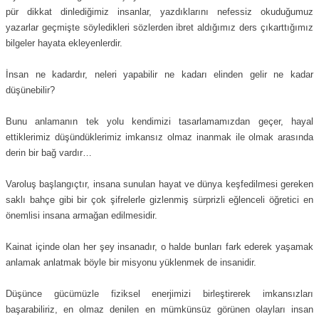
pür dikkat dinlediğimiz insanlar, yazdıklarını nefessiz okuduğumuz
yazarlar geçmişte söyledikleri sözlerden ibret aldığımız ders çıkarttığımız
bilgeler hayata ekleyenlerdir.
İnsan ne kadardır, neleri yapabilir ne kadarı elinden gelir ne kadar
düşünebilir?
Bunu anlamanın tek yolu kendimizi tasarlamamızdan geçer, hayal
ettiklerimiz düşündüklerimiz imkansız olmaz inanmak ile olmak arasında
derin bir bağ vardır…
Varoluş başlangıçtır, insana sunulan hayat ve dünya keşfedilmesi gereken
saklı bahçe gibi bir çok şifrelerle gizlenmiş sürprizli eğlenceli öğretici en
önemlisi insana armağan edilmesidir.
Kainat içinde olan her şey insanadır, o halde bunları fark ederek yaşamak
anlamak anlatmak böyle bir misyonu yüklenmek de insanidir.
Düşünce gücümüzle fiziksel enerjimizi birleştirerek imkansızları
başarabiliriz, en olmaz denilen en mümkünsüz görünen olayları insan