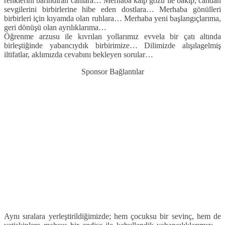
renklerini barındıran canlara… Merhaba kalp gözü ile bakıp, candan
sevgilerini birbirlerine hibe eden dostlara… Merhaba gönülleri
birbirleri için kıyamda olan ruhlara… Merhaba yeni başlangıçlarıma,
geri dönüşü olan ayrılıklarıma…
Öğrenme arzusu ile kıvrılan yollarımız evvela bir çatı altında
birleştiğinde yabancıydık birbirimize… Dilimizde alışılagelmiş
iltifatlar, aklımızda cevabını bekleyen sorular…
Sponsor Bağlantılar
Aynı sıralara yerleştirildiğimizde; hem çocuksu bir sevinç, hem de