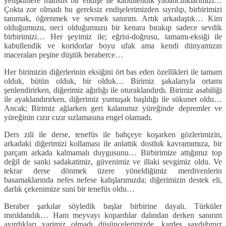
yetişkinlere mahsus bir endişe ile kabullendik yabancılıklarımızı…
Çokta zor olmadı bu gereksiz endişelerimizden sıyrılıp, birbirimizi
tanımak, öğrenmek ve sevmek sanırım. Artık arkadaştık… Kim
olduğumuzu, neci olduğumuzu bir kenara bırakıp sadece sevdik
birbirimizi… Her şeyimiz ile; eğrisi-doğrusu, tamamı-eksiği ile
kabullendik ve koridorlar boyu ufak ama kendi dünyamızın
maceraları peşine düştük beraberce…
Her birimizin diğerlerinin eksiğini ört bas eden özellikleri ile tamam
olduk, bütün olduk, bir olduk… Birimiz şakalarıyla ortamı
şenlendirirken, diğerimiz ağırlığı ile oturaklandırdı. Birimiz asabiliği
ile ayaklandırırken, diğerimiz yumuşak başlılığı ile sükunet oldu…
Ancak; Birimiz ağlarken geri kalanımız yüreğinde depremler ve
yüreğinin cızır cızır sızlamasına engel olamadı.
Ders zili ile derse, tenefüs ile bahçeye koşarken gözlerimizin,
arkadaki diğerimizi kollaması ile anlattık dostluk kavramımıza, bir
parçam arkada kalmamalı duygusunu… Birbirimize attığımız top
değil de sanki sadakatimiz, güvenimiz ve illaki sevgimiz oldu. Ve
tekrar derse dönmek üzere yöneldiğimiz merdivenlerin
basamaklarında nefes nefese kalışlarımızda; diğerimizin destek eli,
darlık çekenimize suni bir tenefüs oldu…
Beraber şarkılar söyledik başlar birbirine dayalı. Türküler
mırıldandık… Ham meyvayı kopardılar dalından derken sanırım
ayırdıkları yarimiz olmadı düşüncelerimizde, kardeş saydığımız