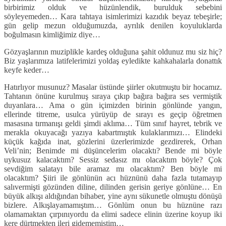
birbirimiz olduk ve hüzünlendik, burulduk sebebini
söyleyemeden… Kara tahtaya isimlerimizi kazıdık beyaz tebeşirle;
gün gelip mezun olduğumuzda, ayrılık denilen koyuluklarda
boğulmasın kimliğimiz diye…
Gözyaşlarının muziplikle kardeş olduğuna şahit oldunuz mu siz hiç?
Biz yaşlarımıza latifelerimizi yoldaş eyledikte kahkahalarla donattık
keyfe keder…
Hatırlıyor musunuz? Masalar üstünde şiirler okutmuştu bir hocamız.
Tahtanın önüne kurulmuş sıraya çıkıp bağıra bağıra ses vermiştik
duyanlara… Ama o gün içimizden birinin gönlünde yangın,
ellerinde titreme, usulca yürüyüp de sırayı es geçip öğretmen
masasına tırmanışı geldi şimdi aklıma… Tüm sınıf hayret, tebrik ve
merakla okuyacağı yazıya kabartmıştık kulaklarımızı… Elindeki
küçük kağıda inat, gözlerini üzerlerimizde gezdirerek, Orhan
Veli’nin; Benimde mi düşüncelerim olacaktı? Bende mi böyle
uykusuz kalacaktım? Sessiz sedasız mı olacaktım böyle? Çok
sevdiğim salatayı bile aramaz mı olacaktım? Ben böyle mi
olacaktım? Şiiri ile gönlünün acı hüznünü daha fazla tutamayıp
salıvermişti gözünden diline, dilinden gerisin geriye gönlüne… En
büyük alkışı aldığından bihaber, yine aynı sükunetle olmuştu dönüşü
bizlere. Alkışlayamamıştım… Gönlüm onun bu hüznüne razı
olamamaktan çırpınıyordu da elimi sadece elinin üzerine koyup iki
kere dürtmekten ileri gidememiştim…