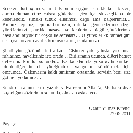
Seneler dostluğumuza inat kapının eşiğine sürüklerken bizleri,
darma duman etme çabası güderken içten içe, sinsice;Daha bir
kenetlendik, sımsıkı tuttuk ellerimizi değil ama kalplerimizi…
Birimiz hepimiz, hepimiz birimiz için derken gene ellerimizi değil
yüreklerimizi yatırdık masaya ve keplerimiz değil yüreklerimiz
havalandı büyük bir coşku ile semalara… O yürekler ki; rahmet gibi
çisil çisil iniverdi ayrılık korkusu sarmış canlarımıza.
Şimdi yine gözümün biri arkada. Cisimler yok, şahıslar yok ama;
ruhlarınız, hayalleriniz işte orada… Biri sıranın ucunda, diğeri hatırat
defterimiz koridor sonunda… Kahkahalarımla yüzü aydınlanırken
birinin,diğerinin eli yüreğimdeki yangınları söndürmek için
omzumda. Özlemlerim kaldı sınıfımın ortasında, servisin beni size
götüren yollarında…
Şimdi en samimi bir niyaz ile yalvarıyorum Allah’a; Merhaba diye
başladığım sözlerimin sonunda, olmasın asla elveda…
Öznur Yılmaz Kirenci
27.06.2011
Paylaş: