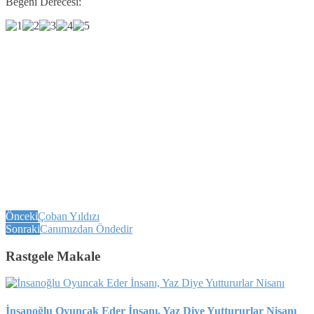
Beğeni Derecesi:
Önceki
Çoban Yıldızı
Sonraki
Canımızdan Öndedir
Rastgele Makale
İnsanoğlu Oyuncak Eder İnsanı, Yaz Diye Yuttururlar Nisanı