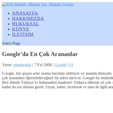
ANASAYFA
HAKKIMIZDA
HUKUKSAL
KÜNYE
İLETİŞİM
Select Page
Google'da En Çok Arananlar
Yazar:
emrekeskin
|
7 Eyl 2008
|
Google
|
9
|
Google, her geçen sene arama hacmini arttırıyor ve şuanda dünyada en 
çok arananları öğrenebileceğiniz bir adres mevcut. Google bu istatisti
Ben listede Türkiye’yi bulamadım maalesef. Onlarca ülkenin en çok n
kadar da zor olmasa gerek. Oyun, haber, facebook ve msn ile ilgili ara