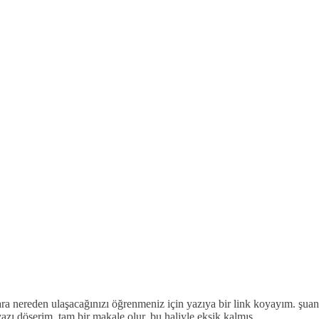
ara nereden ulaşacağınızı öğrenmeniz için yazıya bir link koyayım. ş
yazı döşerim. tam bir makale olur. bu haliyle eksik kalmış.