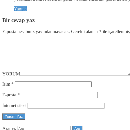
Yanıtla
Bir cevap yaz
E-posta hesabınız yayımlanmayacak.
Gerekli alanlar
*
ile işaretlenmiş
YORUM
İsim
*
E-posta
*
İnternet sitesi
Arama: