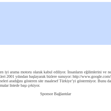
iyi arama motoru olarak kabul ediliyor. İnsanların eğilimlerini ve ne a
kleri 2001 yılından başlayarak bizlere sunuyor: http://www.google.com/i
eleri aradığını gösteren site maalesef Türkiye’yi göstermiyor. Bunu d
malar listede başı çekiyor.
Sponsor Bağlantılar