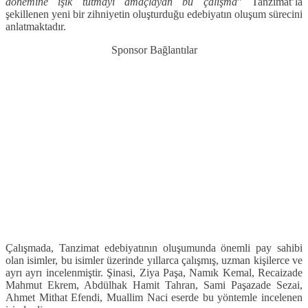
dönemine ışık tutmayı amaçlayan bu çalışma
” Tanzimat’la
şekillenen yeni bir zihniyetin oluşturduğu edebiyatın oluşum sürecini
anlatmaktadır.
Sponsor Bağlantılar
Çalışmada, Tanzimat edebiyatının oluşumunda önemli pay sahibi
olan isimler, bu isimler üzerinde yıllarca çalışmış, uzman kişilerce ve
ayrı ayrı incelenmiştir. Şinasi, Ziya Paşa, Namık Kemal, Recaizade
Mahmut Ekrem, Abdülhak Hamit Tahran, Sami Paşazade Sezai,
Ahmet Mithat Efendi, Muallim Naci eserde bu yöntemle incelenen