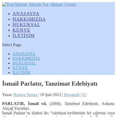
ANASAYFA
HAKKIMIZDA
HUKUKSAL
KÜNYE
İLETİŞİM
Select Page
ANASAYFA
HAKKIMIZDA
HUKUKSAL
KÜNYE
İLETİŞİM
İsmail Parlatır, Tanzimat Edebiyatı
Yazar:
Rukiye Semra
|
19 Şub 2012
|
Biyografi
|
0
|
PARLATIR, İsmail vd.
(2006),
Tanzimat Edebiyatı
, Ankara:
Akçağ Yayınları.
İsmail Parlatır’ın ifadesi ile; “
edebiyat tarihimizin bir çığırına veya